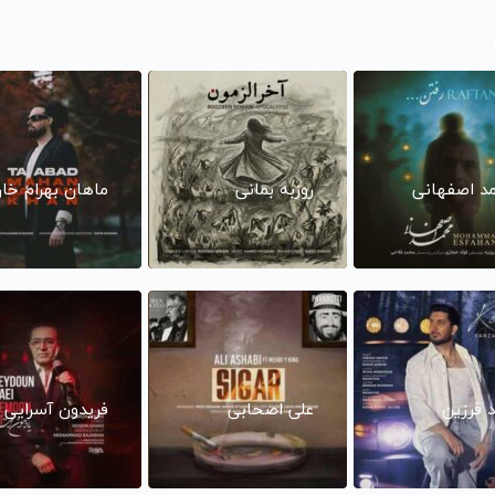
د اصفهانی
روزبه بمانی
ماهان بهرام خا
د فرزین
علی اصحابی
فریدون آسرایی