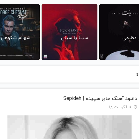
ر عظیمی
سینا پارسیان
شهرام شکوهی
s
دانلود آهنگ های سپیده | Sepideh
11 آگوست 18