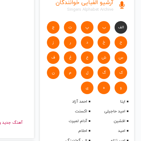
آرشیو الفبایی خوانندگان
Singers Alphabet Archive
الف
ب
پ
ت
ج
ح
خ
د
ر
ز
س
ش
ع
غ
ف
ک
گ
ل
م
ن
و
ه
ی
اینا
احمد آزاد
امید حاجیلی
اکسنت
افشین
آدام لمبرت
آهنگ جدید
امید
احلام
امیر تتلو
الی گولدینگ