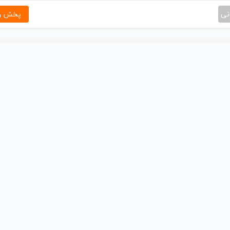
نی
پخش و 