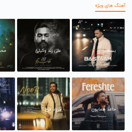
آهنگ های ویژه
بسطام
علی زند وکیلی
محم
حامد همایون
فرزاد فرخ
فرزا