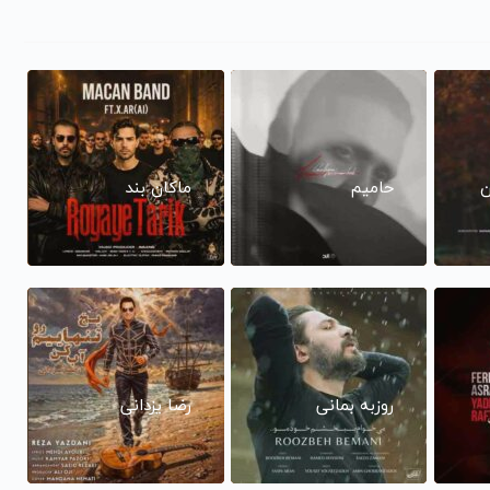
ن
حامیم
ماکان بند
روزبه بمانی
رضا یزدانی