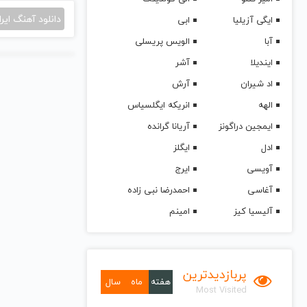
دانلود آهنگ ایرا
ایگی آزیلیا
ابی
آبا
الویس پریسلی
ایندیلا
آشر
اد شیران
آرش
الهه
انریکه ایگلسیاس
ایمجین دراگونز
آریانا گرانده
ادل
ایگلز
آویسی
ایرج
آغاسی
احمدرضا نبی زاده
آلیسیا کیز
امینم
پربازدیدترین
هفته
ماه
سال
Most Visited