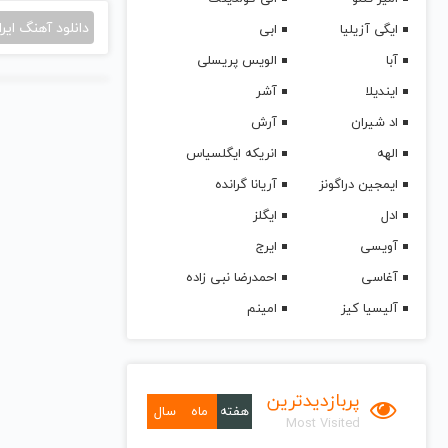
دانلود آهنگ ایرا
ایگی آزیلیا
ابی
آبا
الویس پریسلی
ایندیلا
آشر
اد شیران
آرش
الهه
انریکه ایگلسیاس
ایمجین دراگونز
آریانا گرانده
ادل
ایگلز
آویسی
ایرج
آغاسی
احمدرضا نبی زاده
آلیسیا کیز
امینم
پربازدیدترین
هفته
ماه
سال
Most Visited