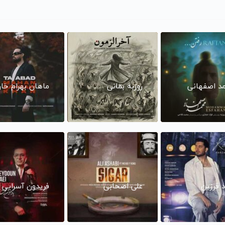
د اصفهانی
روزبه بمانی
ماهان بهرام خا
د فرزین
علی اصحابی
فریدون آسرایی