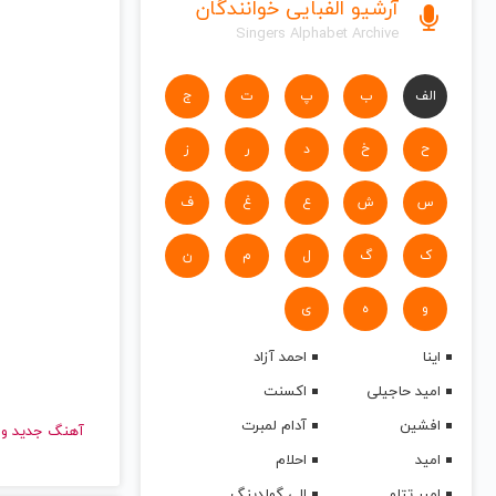
آرشیو الفبایی خوانندگان
Singers Alphabet Archive
الف
ب
پ
ت
ج
ح
خ
د
ر
ز
س
ش
ع
غ
ف
ک
گ
ل
م
ن
و
ه
ی
اینا
احمد آزاد
امید حاجیلی
اکسنت
افشین
آدام لمبرت
آهنگ جدید
امید
احلام
امیر تتلو
الی گولدینگ