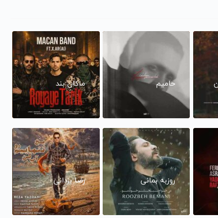
ن
حامیم
ماکان بند
روزبه بمانی
رضا یزدانی