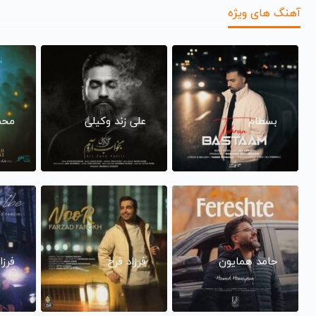
آهنگ های ویژه
بسطام
علی زند وکیلی
محم
حامد همایون
فرزاد فرخ
فرزا