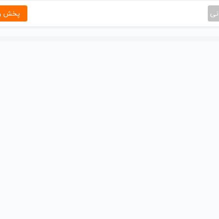
نی
پخش و 