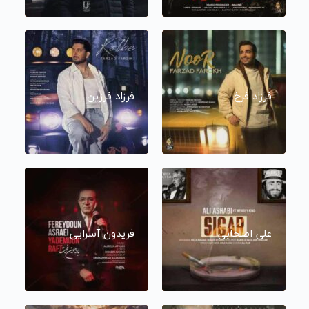
فرزاد فرخ
فرزاد فرزین
علی اصحابی
فریدون آسرایی