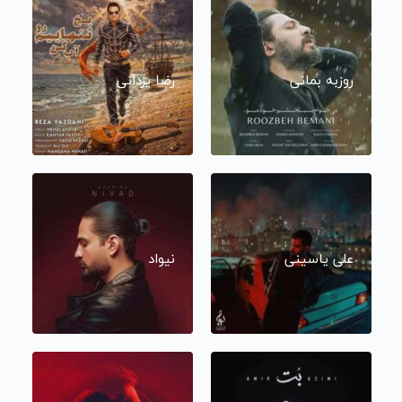
روزبه بمانی
رضا یزدانی
علی یاسینی
نیواد