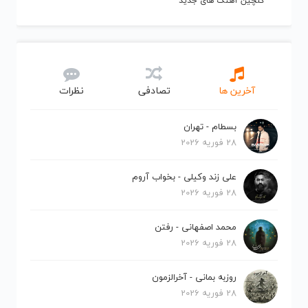
گلچین آهنگ های جدید
آخرین ها
تصادفی
نظرات
بسطام - تهران
28 فوریه 2026
علی زند وکیلی - بخواب آروم
28 فوریه 2026
محمد اصفهانی - رفتن
28 فوریه 2026
روزبه بمانی - آخرالزمون
28 فوریه 2026