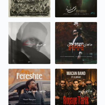
ماهان بهرام خان
حامیم
ماکان بند
حامد همایون