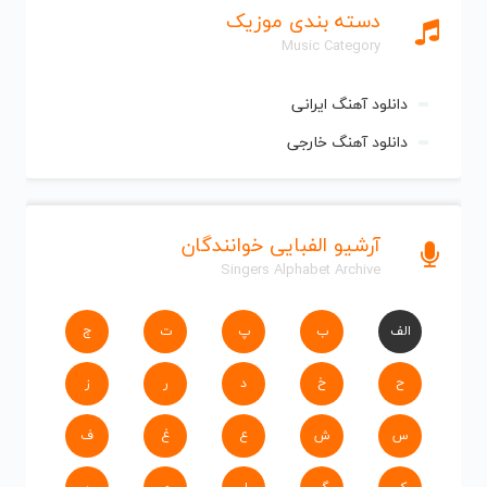
دسته بندی موزیک
Music Category
دانلود آهنگ ایرانی
دانلود آهنگ خارجی
آرشیو الفبایی خوانندگان
Singers Alphabet Archive
الف
ب
پ
ت
ج
ح
خ
د
ر
ز
س
ش
ع
غ
ف