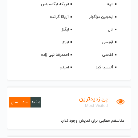
الهه
انریکه ایگلسیاس
ایمجین دراگونز
آریانا گرانده
ادل
ایگلز
آویسی
ایرج
آغاسی
احمدرضا نبی زاده
آلیسیا کیز
امینم
پربازدیدترین
هفته
ماه
سال
Most Visited
متاسفم مطلبی برای نمایش وجود ندارد