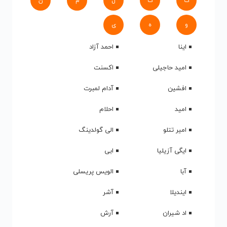
ک
گ
ل
م
ن
و
ه
ی
اینا
احمد آزاد
امید حاجیلی
اکسنت
افشین
آدام لمبرت
امید
احلام
امیر تتلو
الی گولدینگ
ایگی آزیلیا
ابی
آبا
الویس پریسلی
ایندیلا
آشر
اد شیران
آرش