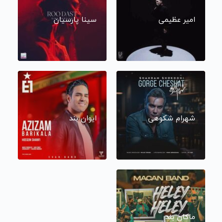
امیر عظیمی
سینا پارسیان
شهرام شکوهی
ایوان بند
ماکان بند