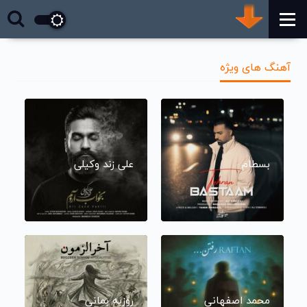
آهنگ های ویژه
بسطام
علی زند وکیلی
محمد اصفهانی
روزبه بمانی