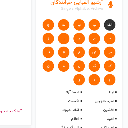
آرشیو الفبایی خوانندگان
Singers Alphabet Archive
الف
ب
پ
ت
ج
ح
خ
د
ر
ز
س
ش
ع
غ
ف
ک
گ
ل
م
ن
و
ه
ی
اینا
احمد آزاد
امید حاجیلی
اکسنت
افشین
آدام لمبرت
آهنگ جدید
امید
احلام
امیر تتلو
الی گولدینگ