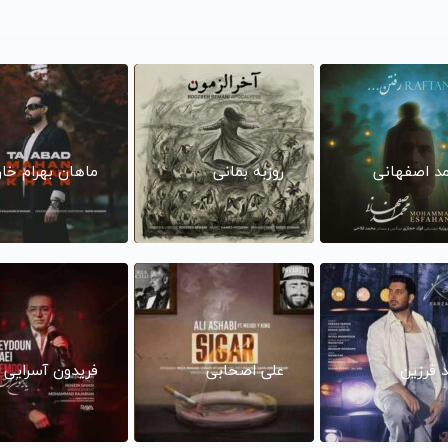
د اصفهانی
روزبه بمانی
ماهان بهرام خا
د فرزین
علی اصحابی
فریدون آسرایی