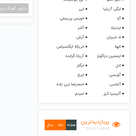
دانلود آهنگ ایرا
ایگی آزیلیا
ابی
آبا
الویس پریسلی
ایندیلا
آشر
اد شیران
آرش
الهه
انریکه ایگلسیاس
ایمجین دراگونز
آریانا گرانده
ادل
ایگلز
آویسی
ایرج
آغاسی
احمدرضا نبی زاده
آلیسیا کیز
امینم
پربازدیدترین
هفته
ماه
سال
Most Visited