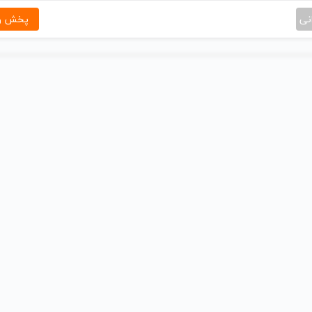
نی
پخش و 