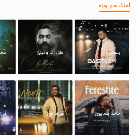
آهنگ های ویژه
بسطام
علی زند وکیلی
محم
حامد همایون
فرزاد فرخ
فرزا