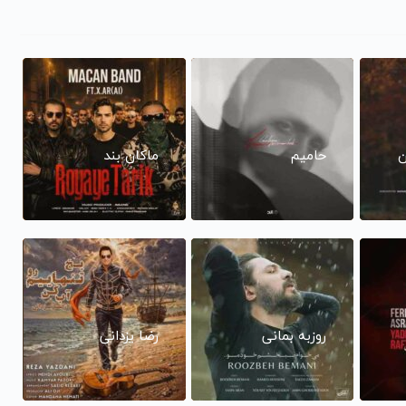
ن
حامیم
ماکان بند
روزبه بمانی
رضا یزدانی