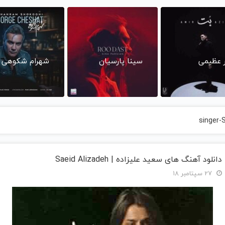
ر عظیمی
سینا پارسیان
شهرام شکوهی
singer-
دانلود آهنگ های سعید علیزاده | Saeid Alizadeh
27 سپتامبر 18