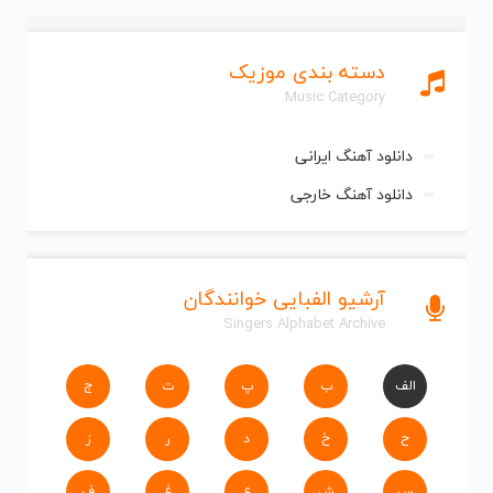
دسته بندی موزیک
Music Category
دانلود آهنگ ایرانی
دانلود آهنگ خارجی
آرشیو الفبایی خوانندگان
Singers Alphabet Archive
الف
ب
پ
ت
ج
ح
خ
د
ر
ز
س
ش
ع
غ
ف