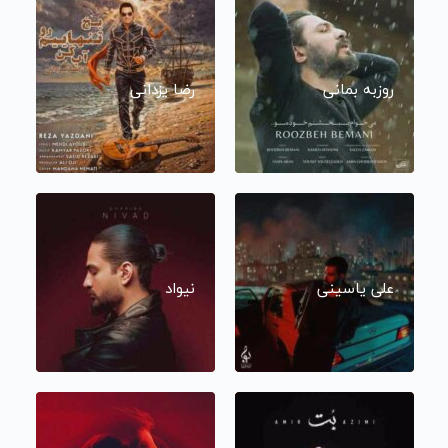
روزبه بمانی
رضا یزدانی
علی یاسینی
نیواد