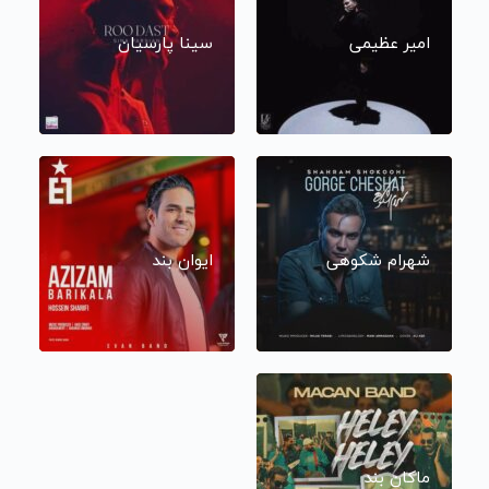
امیر عظیمی
سینا پارسیان
شهرام شکوهی
ایوان بند
ماکان بند