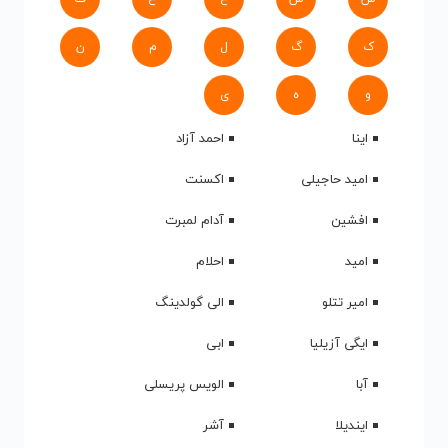
ک
گ
ل
م
ن
و
ه
ی
اینا
احمد آزاد
امید حاجیلی
اکسنت
افشین
آدام لمبرت
امید
احلام
امیر تتلو
الی گولدینگ
ایگی آزیلیا
ابی
آبا
الویس پریسلی
ایندیلا
آشر