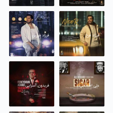
فرزاد فرخ
فرزاد فرزین
علی اصحابی
فریدون آسرایی