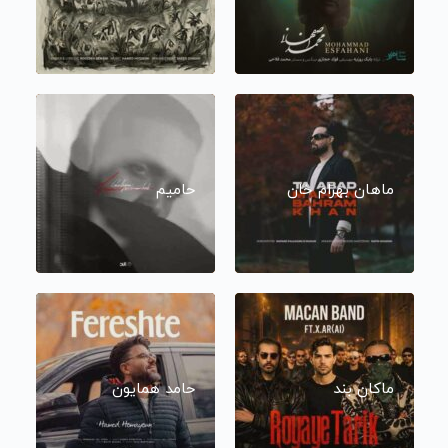
ماهان بهرام خان
حامیم
ماکان بند
حامد همایون