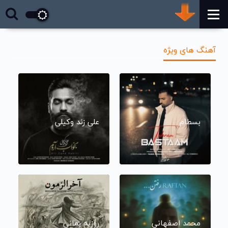
آهنگ های ویژه
بسطام
علی زند وکیلی
محمد اصفهانی
روزبه بمانی