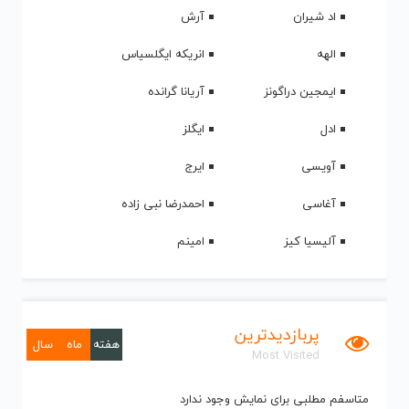
اد شیران
آرش
الهه
انریکه ایگلسیاس
ایمجین دراگونز
آریانا گرانده
ادل
ایگلز
آویسی
ایرج
آغاسی
احمدرضا نبی زاده
آلیسیا کیز
امینم
پربازدیدترین
هفته
ماه
سال
Most Visited
متاسفم مطلبی برای نمایش وجود ندارد