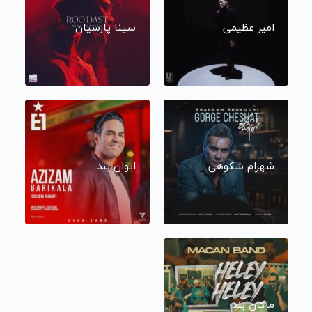
امیر عظیمی
سینا پارسیان
شهرام شکوهی
ایوان بند
ماکان بند