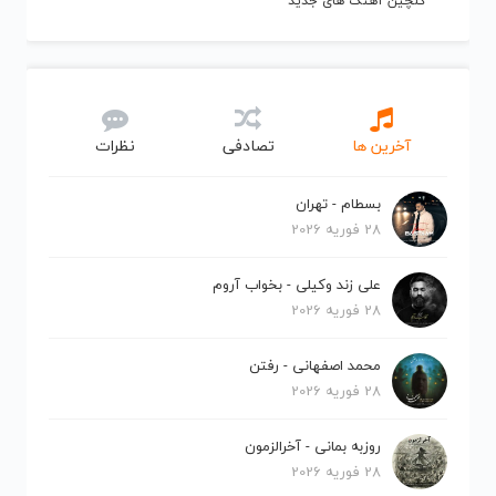
گلچین آهنگ های جدید
آخرین ها
تصادفی
نظرات
بسطام - تهران
28 فوریه 2026
علی زند وکیلی - بخواب آروم
28 فوریه 2026
محمد اصفهانی - رفتن
28 فوریه 2026
روزبه بمانی - آخرالزمون
28 فوریه 2026