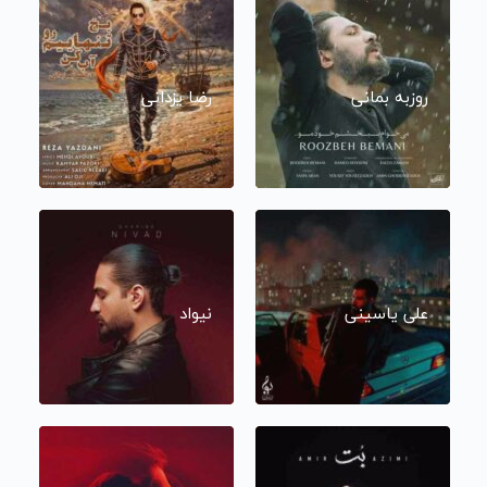
روزبه بمانی
رضا یزدانی
علی یاسینی
نیواد