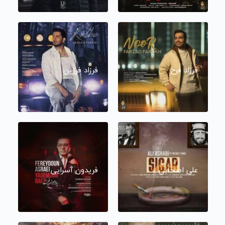
فرزاد فرخ
فرزاد فرزین
علی اصحابی
فریدون آسرایی