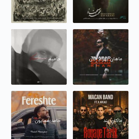
ماهان بهرام خان
حامیم
ماکان بند
حامد همایون