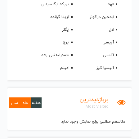
الهه
انریکه ایگلسیاس
ایمجین دراگونز
آریانا گرانده
ادل
ایگلز
آویسی
ایرج
آغاسی
احمدرضا نبی زاده
آلیسیا کیز
امینم
پربازدیدترین
هفته
ماه
سال
Most Visited
متاسفم مطلبی برای نمایش وجود ندارد