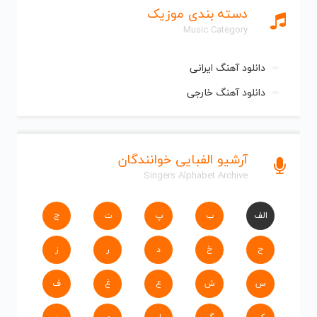
دسته بندی موزیک
Music Category
دانلود آهنگ ایرانی
دانلود آهنگ خارجی
آرشیو الفبایی خوانندگان
Singers Alphabet Archive
الف
ب
پ
ت
ج
ح
خ
د
ر
ز
س
ش
ع
غ
ف