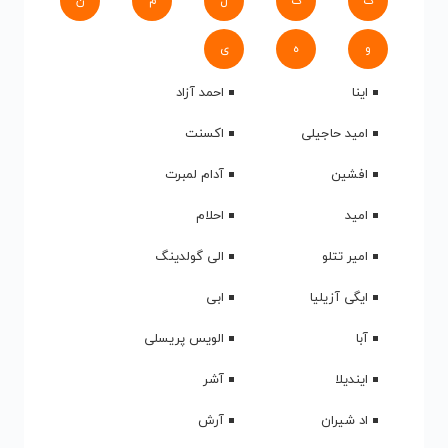
ک
گ
ل
م
ن
و
ه
ی
اینا
احمد آزاد
امید حاجیلی
اکسنت
افشین
آدام لمبرت
امید
احلام
امیر تتلو
الی گولدینگ
ایگی آزیلیا
ابی
آبا
الویس پریسلی
ایندیلا
آشر
اد شیران
آرش