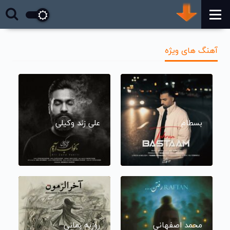
آهنگ های ویژه
بسطام
علی زند وکیلی
محمد اصفهانی
روزبه بمانی