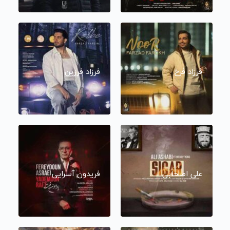
فرزاد فرخ
فرزاد فرزین
علی اصحابی
فریدون آسرایی