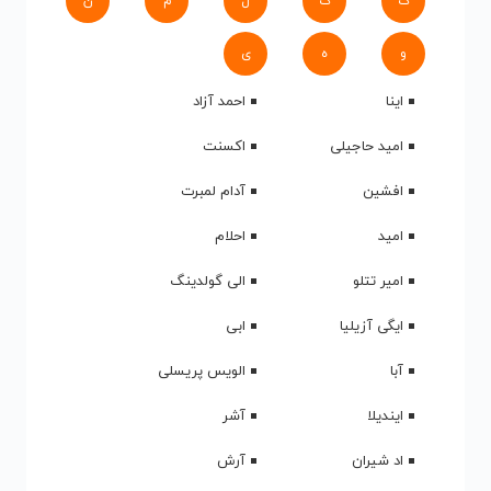
ک
گ
ل
م
ن
و
ه
ی
اینا
احمد آزاد
امید حاجیلی
اکسنت
افشین
آدام لمبرت
امید
احلام
امیر تتلو
الی گولدینگ
ایگی آزیلیا
ابی
آبا
الویس پریسلی
ایندیلا
آشر
اد شیران
آرش