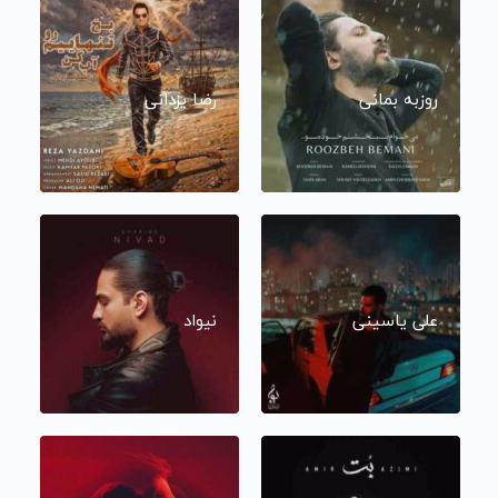
روزبه بمانی
رضا یزدانی
علی یاسینی
نیواد