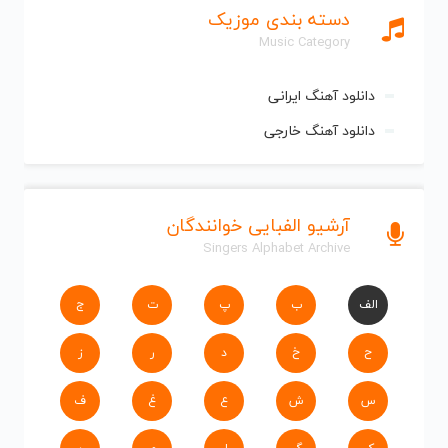
دسته بندی موزیک
Music Category
دانلود آهنگ ایرانی
دانلود آهنگ خارجی
آرشیو الفبایی خوانندگان
Singers Alphabet Archive
الف
ب
پ
ت
ج
ح
خ
د
ر
ز
س
ش
ع
غ
ف