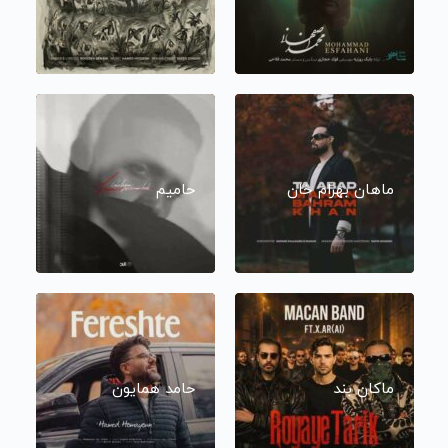
ماهان بهرام خان
حامیم
ماکان بند
حامد همایون