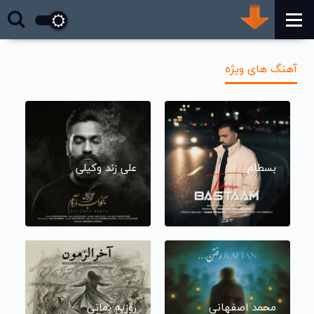
آهنگ های ویژه
بسطام
علی زند وکیلی
محمد اصفهانی
روزبه بمانی