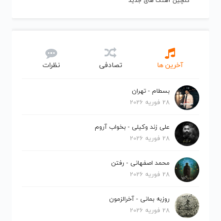
گلچین آهنگ های جدید
آخرین ها
تصادفی
نظرات
بسطام - تهران
28 فوریه 2026
علی زند وکیلی - بخواب آروم
28 فوریه 2026
محمد اصفهانی - رفتن
28 فوریه 2026
روزبه بمانی - آخرالزمون
28 فوریه 2026