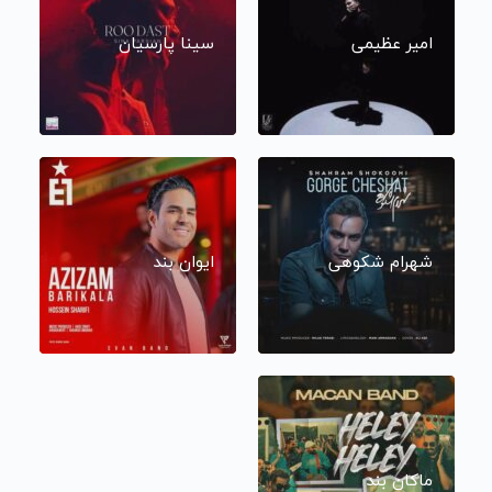
امیر عظیمی
سینا پارسیان
شهرام شکوهی
ایوان بند
ماکان بند