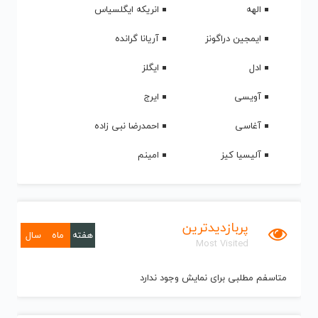
الهه
انریکه ایگلسیاس
ایمجین دراگونز
آریانا گرانده
ادل
ایگلز
آویسی
ایرج
آغاسی
احمدرضا نبی زاده
آلیسیا کیز
امینم
پربازدیدترین
هفته
ماه
سال
Most Visited
متاسفم مطلبی برای نمایش وجود ندارد