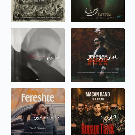
ماهان بهرام خان
حامیم
ماکان بند
حامد همایون