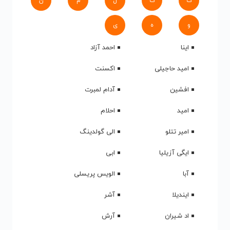
ک
گ
ل
م
ن
و
ه
ی
اینا
احمد آزاد
امید حاجیلی
اکسنت
افشین
آدام لمبرت
امید
احلام
امیر تتلو
الی گولدینگ
ایگی آزیلیا
ابی
آبا
الویس پریسلی
ایندیلا
آشر
اد شیران
آرش