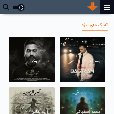
آهنگ های ویژه
بسطام
علی زند وکیلی
محمد اصفهانی
روزبه بمانی