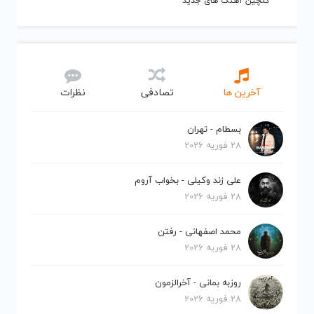
گلچین آهنگ های جدید
آخرین ها
تصادفی
نظرات
بسطام - تهران
28 فوریه 2026
علی زند وکیلی - بخواب آروم
28 فوریه 2026
محمد اصفهانی - رفتن
28 فوریه 2026
روزبه بمانی - آخرالزمون
28 فوریه 2026