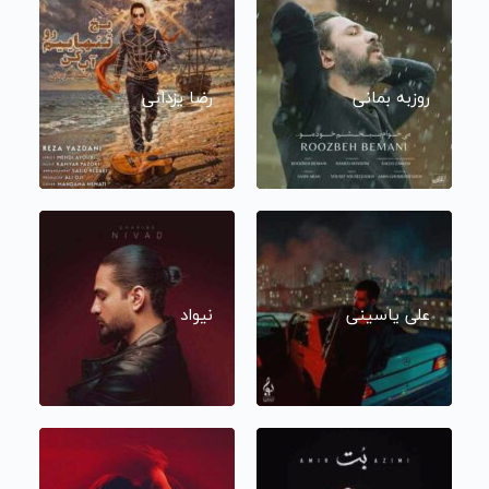
روزبه بمانی
رضا یزدانی
علی یاسینی
نیواد