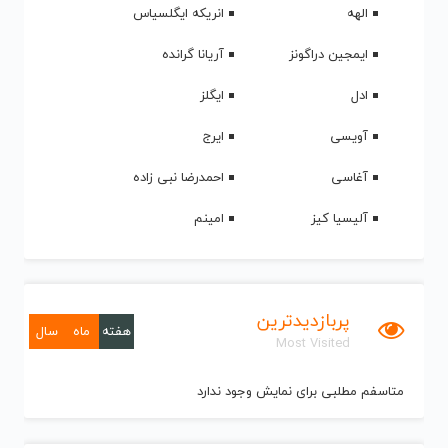
الهه
انریکه ایگلسیاس
ایمجین دراگونز
آریانا گرانده
ادل
ایگلز
آویسی
ایرج
آغاسی
احمدرضا نبی زاده
آلیسیا کیز
امینم
پربازدیدترین
هفته
ماه
سال
Most Visited
متاسفم مطلبی برای نمایش وجود ندارد