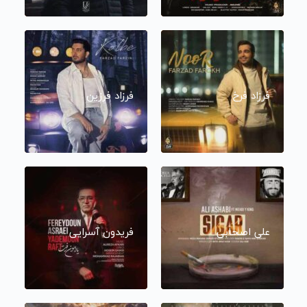
فرزاد فرخ
فرزاد فرزین
علی اصحابی
فریدون آسرایی