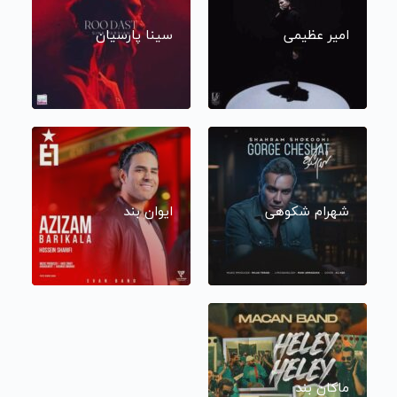
امیر عظیمی
سینا پارسیان
شهرام شکوهی
ایوان بند
ماکان بند