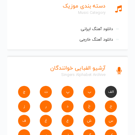
دسته بندی موزیک
Music Category
دانلود آهنگ ایرانی
دانلود آهنگ خارجی
آرشیو الفبایی خوانندگان
Singers Alphabet Archive
الف
ب
پ
ت
ج
ح
خ
د
ر
ز
س
ش
ع
غ
ف