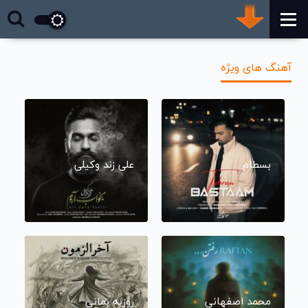
آهنگ های ویژه
بسطام
علی زند وکیلی
محمد اصفهانی
روزبه بمانی