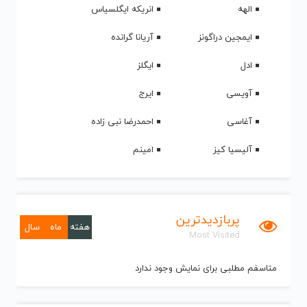
الهه
انریکه ایگلسیاس
ایمجین دراگونز
آریانا گرانده
ادل
ایگلز
آویسی
ایرج
آغاسی
احمدرضا نبی زاده
آلیسیا کیز
امینم
پربازدیدترین
هفته
ماه
سال
Most Visited
متاسفم مطلبی برای نمایش وجود ندارد