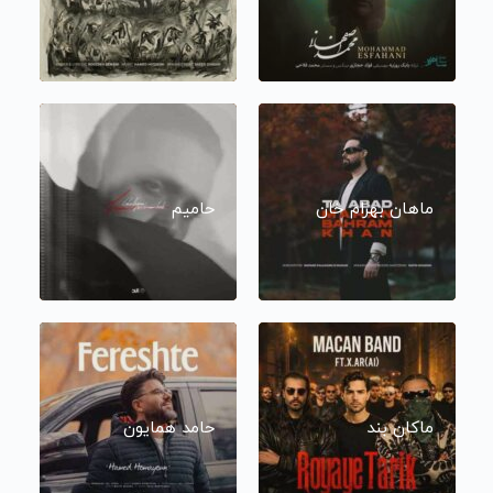
ماهان بهرام خان
حامیم
ماکان بند
حامد همایون