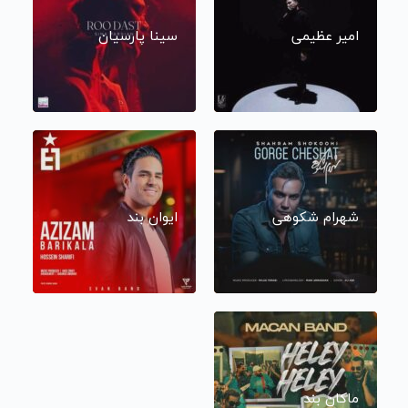
امیر عظیمی
سینا پارسیان
شهرام شکوهی
ایوان بند
ماکان بند