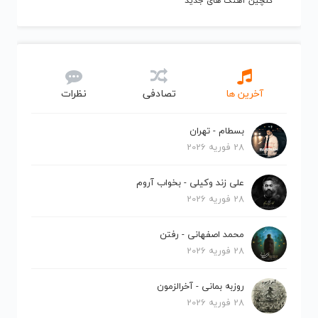
گلچین آهنگ های جدید
آخرین ها
تصادفی
نظرات
بسطام - تهران
28 فوریه 2026
علی زند وکیلی - بخواب آروم
28 فوریه 2026
محمد اصفهانی - رفتن
28 فوریه 2026
روزبه بمانی - آخرالزمون
28 فوریه 2026