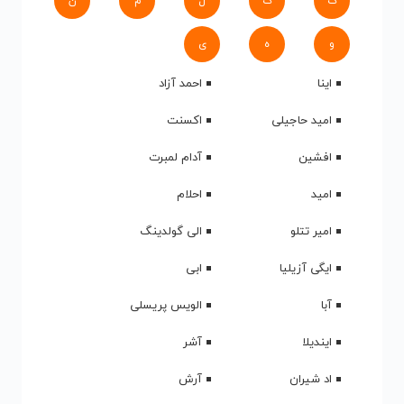
ک
گ
ل
م
ن
و
ه
ی
اینا
احمد آزاد
امید حاجیلی
اکسنت
افشین
آدام لمبرت
امید
احلام
امیر تتلو
الی گولدینگ
ایگی آزیلیا
ابی
آبا
الویس پریسلی
ایندیلا
آشر
اد شیران
آرش