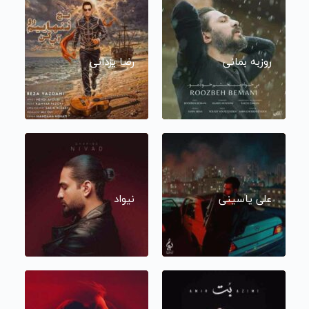
روزبه بمانی
رضا یزدانی
علی یاسینی
نیواد