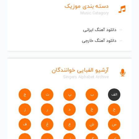
دسته بندی موزیک
Music Category
دانلود آهنگ ایرانی
دانلود آهنگ خارجی
آرشیو الفبایی خوانندگان
Singers Alphabet Archive
الف
ب
پ
ت
ج
ح
خ
د
ر
ز
س
ش
ع
غ
ف