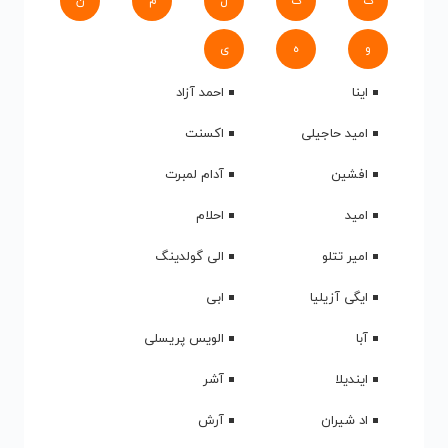
ک
گ
ل
م
ن
و
ه
ی
اینا
احمد آزاد
امید حاجیلی
اکسنت
افشین
آدام لمبرت
امید
احلام
امیر تتلو
الی گولدینگ
ایگی آزیلیا
ابی
آبا
الویس پریسلی
ایندیلا
آشر
اد شیران
آرش