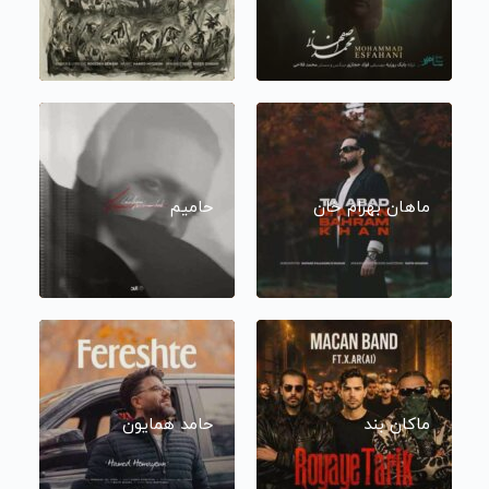
ماهان بهرام خان
حامیم
ماکان بند
حامد همایون