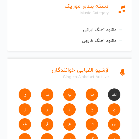
دسته بندی موزیک
Music Category
دانلود آهنگ ایرانی
دانلود آهنگ خارجی
آرشیو الفبایی خوانندگان
Singers Alphabet Archive
الف
ب
پ
ت
ج
ح
خ
د
ر
ز
س
ش
ع
غ
ف