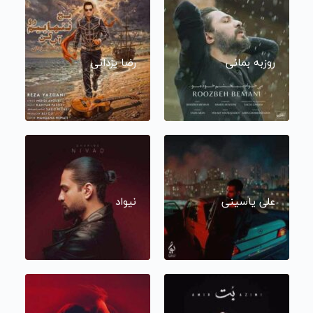
روزبه بمانی
رضا یزدانی
علی یاسینی
نیواد