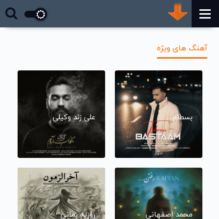
آهنگ های ویژه
بسطام
علی زند وکیلی
محمد اصفهانی
روزبه بمانی