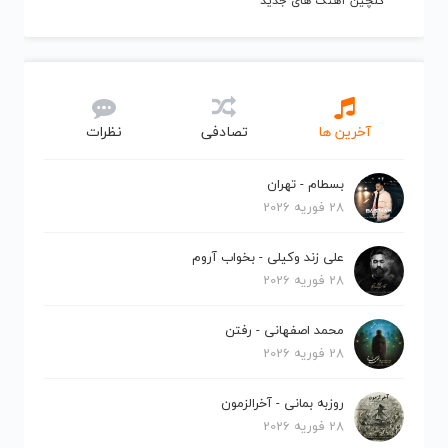
گلچین آهنگ های جدید
آخرین ها
تصادفی
نظرات
بسطام - تهران
28 فوریه 2026
علی زند وکیلی - بخواب آروم
28 فوریه 2026
محمد اصفهانی - رفتن
28 فوریه 2026
روزبه بمانی - آخرالزمون
28 فوریه 2026