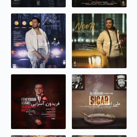
فرزاد فرخ
فرزاد فرزین
علی اصحابی
فریدون آسرایی