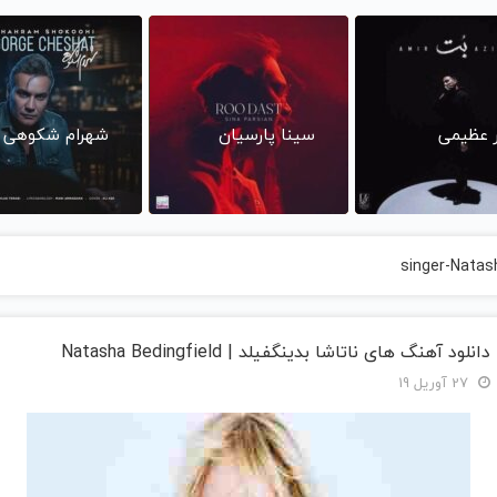
ر عظیمی
سینا پارسیان
شهرام شکوهی
singer-Natas
دانلود آهنگ های ناتاشا بدینگفیلد | Natasha Bedingfield
27 آوریل 19