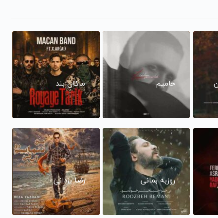
ن
حامیم
ماکان بند
روزبه بمانی
رضا یزدانی