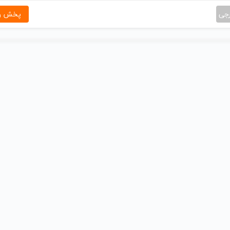
رجی
پخش و 