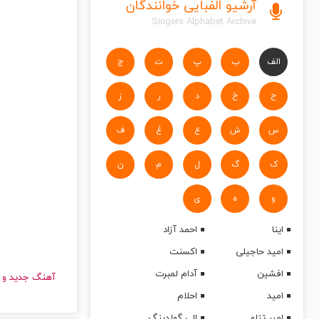
آرشیو الفبایی خوانندگان
Singers Alphabet Archive
الف
ب
پ
ت
ج
ح
خ
د
ر
ز
س
ش
ع
غ
ف
ک
گ
ل
م
ن
و
ه
ی
اینا
احمد آزاد
امید حاجیلی
اکسنت
افشین
آدام لمبرت
آهنگ جدید
امید
احلام
امیر تتلو
الی گولدینگ