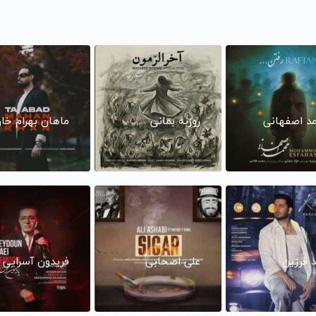
د اصفهانی
روزبه بمانی
ماهان بهرام خا
د فرزین
علی اصحابی
فریدون آسرایی