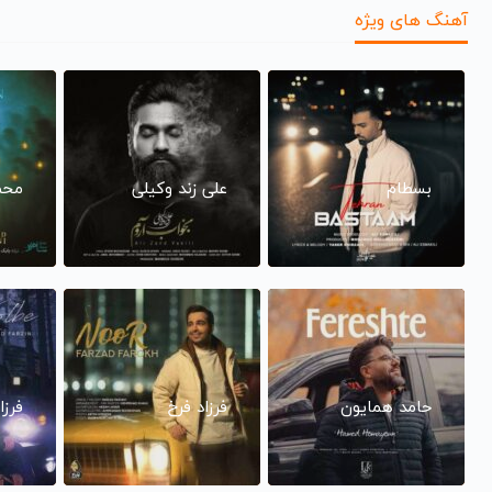
آهنگ های ویژه
بسطام
علی زند وکیلی
محم
حامد همایون
فرزاد فرخ
فرزا