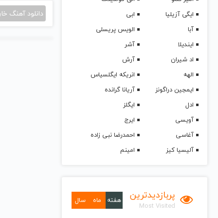
دانلود آهنگ خا
ایگی آزیلیا
ابی
آبا
الویس پریسلی
ایندیلا
آشر
اد شیران
آرش
الهه
انریکه ایگلسیاس
ایمجین دراگونز
آریانا گرانده
ادل
ایگلز
آویسی
ایرج
آغاسی
احمدرضا نبی زاده
آلیسیا کیز
امینم
پربازدیدترین
هفته
ماه
سال
Most Visited