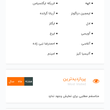
الهه
انریکه ایگلسیاس
ایمجین دراگونز
آریانا گرانده
ادل
ایگلز
آویسی
ایرج
آغاسی
احمدرضا نبی زاده
آلیسیا کیز
امینم
پربازدیدترین
هفته
ماه
سال
Most Visited
متاسفم مطلبی برای نمایش وجود ندارد