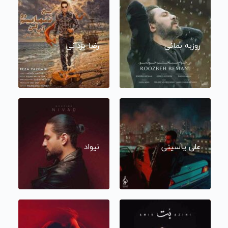
روزبه بمانی
رضا یزدانی
علی یاسینی
نیواد