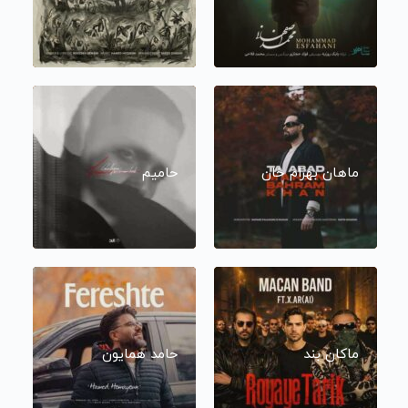
ماهان بهرام خان
حامیم
ماکان بند
حامد همایون