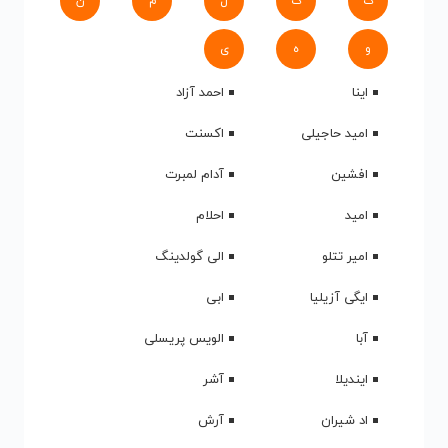
ک
گ
ل
م
ن
و
ه
ی
اینا
احمد آزاد
امید حاجیلی
اکسنت
افشین
آدام لمبرت
امید
احلام
امیر تتلو
الی گولدینگ
ایگی آزیلیا
ابی
آبا
الویس پریسلی
ایندیلا
آشر
اد شیران
آرش