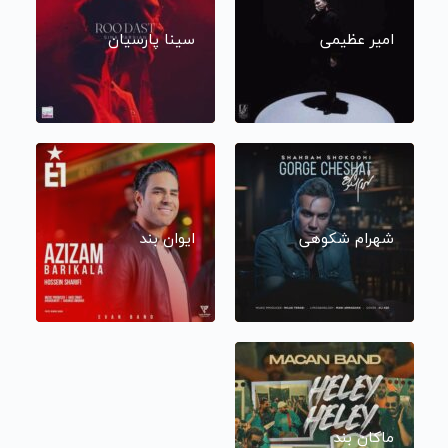
امیر عظیمی
سینا پارسیان
شهرام شکوهی
ایوان بند
ماکان بند