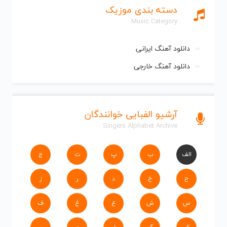
دسته بندی موزیک
Music Category
دانلود آهنگ ایرانی
دانلود آهنگ خارجی
آرشیو الفبایی خوانندگان
Singers Alphabet Archive
الف
ب
پ
ت
ج
ح
خ
د
ر
ز
س
ش
ع
غ
ف