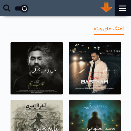
آهنگ های ویژه
بسطام
علی زند وکیلی
محمد اصفهانی
روزبه بمانی