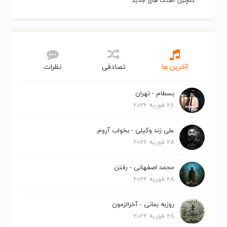
گلچین آهنگ های جدید
آخرین ها
تصادفی
نظرات
بسطام - تهران
28 فوریه 2026
علی زند وکیلی - بخواب آروم
28 فوریه 2026
محمد اصفهانی - رفتن
28 فوریه 2026
روزبه بمانی - آخرالزمون
28 فوریه 2026