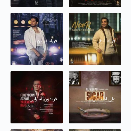
فرزاد فرخ
فرزاد فرزین
علی اصحابی
فریدون آسرایی