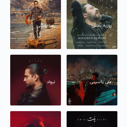
روزبه بمانی
رضا یزدانی
علی یاسینی
نیواد