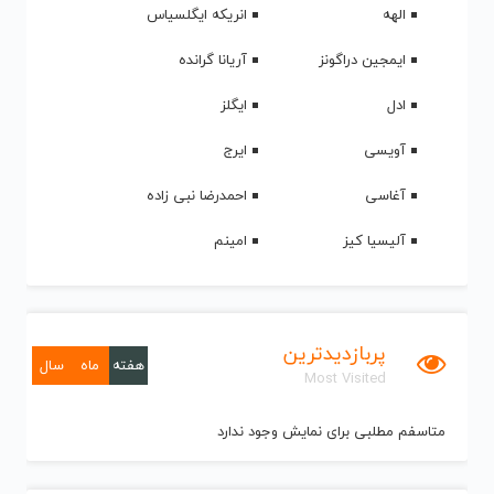
الهه
انریکه ایگلسیاس
ایمجین دراگونز
آریانا گرانده
ادل
ایگلز
آویسی
ایرج
آغاسی
احمدرضا نبی زاده
آلیسیا کیز
امینم
پربازدیدترین
هفته
ماه
سال
Most Visited
متاسفم مطلبی برای نمایش وجود ندارد