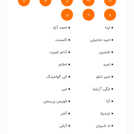
ک
گ
ل
م
ن
و
ه
ی
اینا
احمد آزاد
امید حاجیلی
اکسنت
افشین
آدام لمبرت
امید
احلام
امیر تتلو
الی گولدینگ
ایگی آزیلیا
ابی
آبا
الویس پریسلی
ایندیلا
آشر
اد شیران
آرش