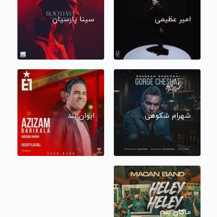
امیر عظیمی
سینا پارسیان
شهرام شکوهی
ایوان بند
ماکان بند