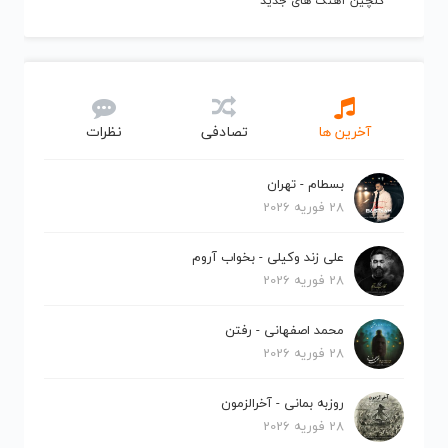
گلچین آهنگ های جدید
آخرین ها
تصادفی
نظرات
بسطام - تهران
28 فوریه 2026
علی زند وکیلی - بخواب آروم
28 فوریه 2026
محمد اصفهانی - رفتن
28 فوریه 2026
روزبه بمانی - آخرالزمون
28 فوریه 2026