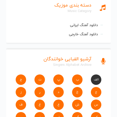
دسته بندی موزیک
Music Category
دانلود آهنگ ایرانی
دانلود آهنگ خارجی
آرشیو الفبایی خوانندگان
Singers Alphabet Archive
الف
ب
پ
ت
ج
ح
خ
د
ر
ز
س
ش
ع
غ
ف