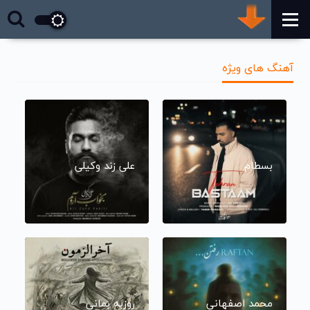
آهنگ های ویژه
بسطام
علی زند وکیلی
محمد اصفهانی
روزبه بمانی