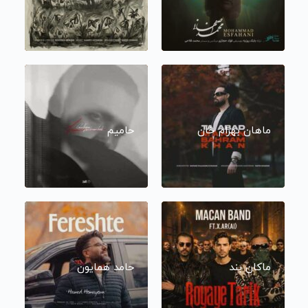
ماهان بهرام خان
حامیم
ماکان بند
حامد همایون