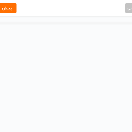
نی
پخش و 