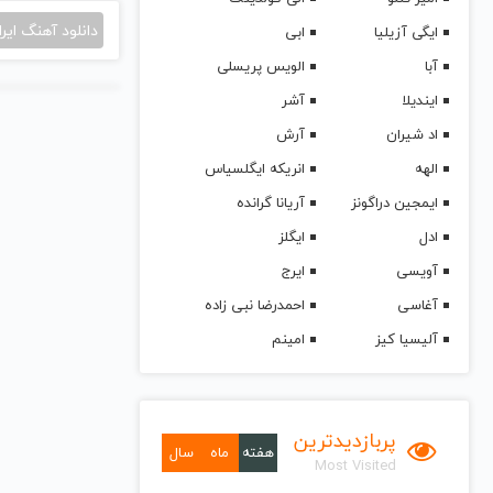
دانلود آهنگ ایرا
ایگی آزیلیا
ابی
آبا
الویس پریسلی
ایندیلا
آشر
اد شیران
آرش
الهه
انریکه ایگلسیاس
ایمجین دراگونز
آریانا گرانده
ادل
ایگلز
آویسی
ایرج
آغاسی
احمدرضا نبی زاده
آلیسیا کیز
امینم
پربازدیدترین
هفته
ماه
سال
Most Visited