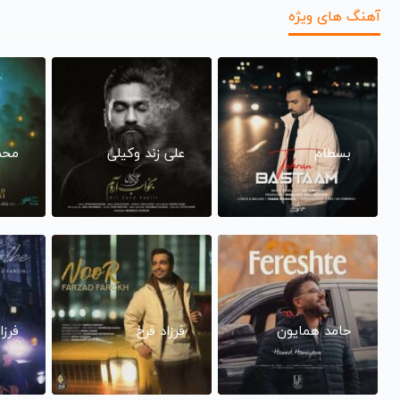
آهنگ های ویژه
بسطام
علی زند وکیلی
محم
حامد همایون
فرزاد فرخ
فرزا