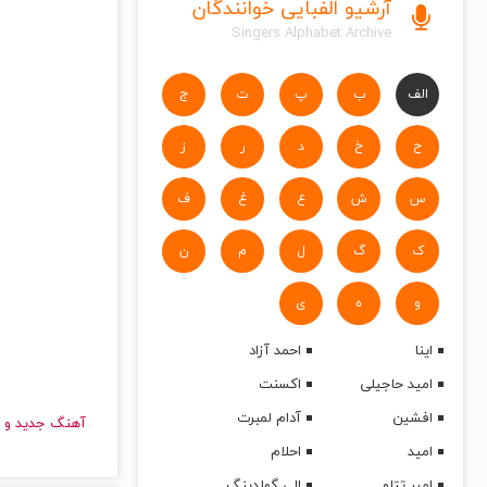
آرشیو الفبایی خوانندگان
Singers Alphabet Archive
الف
ب
پ
ت
ج
ح
خ
د
ر
ز
س
ش
ع
غ
ف
ک
گ
ل
م
ن
و
ه
ی
اینا
احمد آزاد
امید حاجیلی
اکسنت
افشین
آدام لمبرت
آهنگ جدید
امید
احلام
امیر تتلو
الی گولدینگ