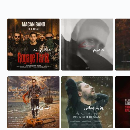
ن
حامیم
ماکان بند
روزبه بمانی
رضا یزدانی