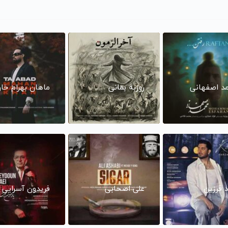
د اصفهانی
روزبه بمانی
ماهان بهرام خا
د فرزین
علی اصحابی
فریدون آسرایی