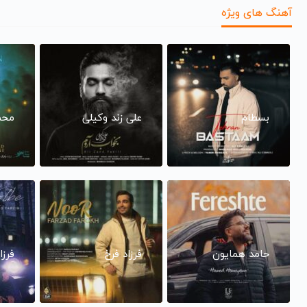
آهنگ های ویژه
بسطام
علی زند وکیلی
محم
حامد همایون
فرزاد فرخ
فرزا