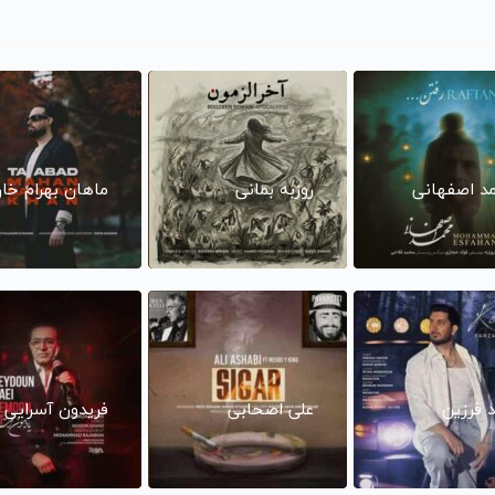
د اصفهانی
روزبه بمانی
ماهان بهرام خا
د فرزین
علی اصحابی
فریدون آسرایی