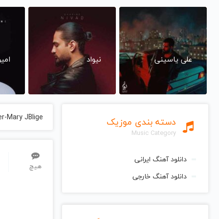
علی یاسینی
نیواد
امی
er-Mary JBlige
دسته بندی موزیک
Music Category
دانلود آهنگ ایرانی
هیچ
دانلود آهنگ خارجی