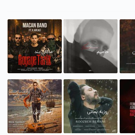
ن
حامیم
ماکان بند
روزبه بمانی
رضا یزدانی