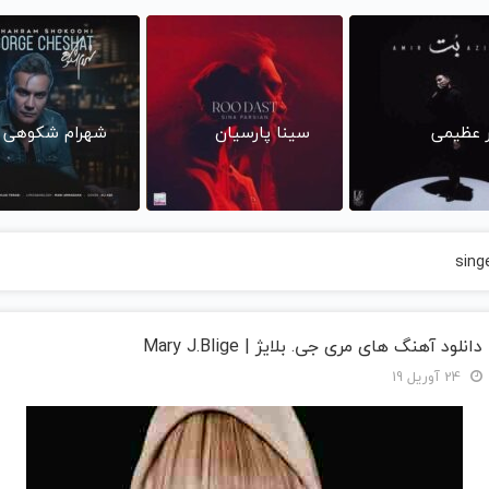
ر عظیمی
سینا پارسیان
شهرام شکوهی
sing
دانلود آهنگ های مری جی. بلایژ | Mary J.Blige
24 آوریل 19