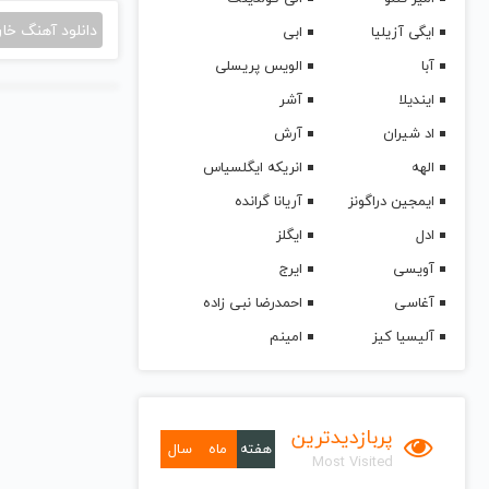
دانلود آهنگ خا
ایگی آزیلیا
ابی
آبا
الویس پریسلی
ایندیلا
آشر
اد شیران
آرش
الهه
انریکه ایگلسیاس
ایمجین دراگونز
آریانا گرانده
ادل
ایگلز
آویسی
ایرج
آغاسی
احمدرضا نبی زاده
آلیسیا کیز
امینم
پربازدیدترین
هفته
ماه
سال
Most Visited