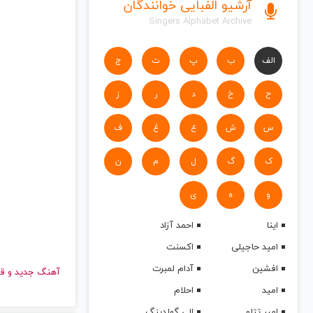
آرشیو الفبایی خوانندگان
Singers Alphabet Archive
الف
ب
پ
ت
ج
ح
خ
د
ر
ز
س
ش
ع
غ
ف
ک
گ
ل
م
ن
و
ه
ی
اینا
احمد آزاد
امید حاجیلی
اکسنت
افشین
آدام لمبرت
آهنگ جدید
امید
احلام
امیر تتلو
الی گولدینگ