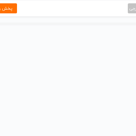
رجی
پخش و 