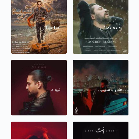
روزبه بمانی
رضا یزدانی
علی یاسینی
نیواد