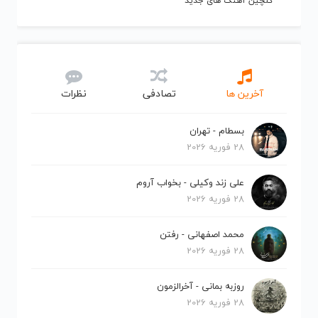
گلچین آهنگ های جدید
آخرین ها
تصادفی
نظرات
بسطام - تهران
28 فوریه 2026
علی زند وکیلی - بخواب آروم
28 فوریه 2026
محمد اصفهانی - رفتن
28 فوریه 2026
روزبه بمانی - آخرالزمون
28 فوریه 2026