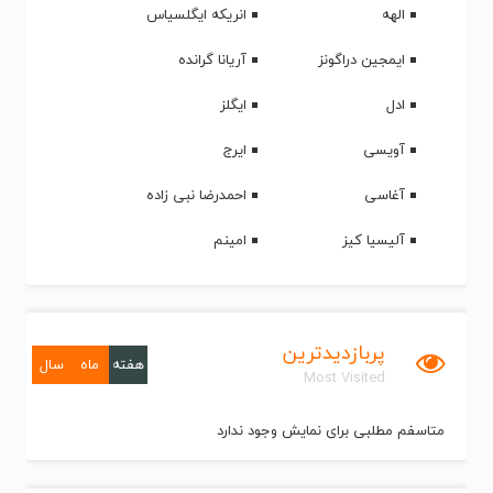
الهه
انریکه ایگلسیاس
ایمجین دراگونز
آریانا گرانده
ادل
ایگلز
آویسی
ایرج
آغاسی
احمدرضا نبی زاده
آلیسیا کیز
امینم
پربازدیدترین
هفته
ماه
سال
Most Visited
متاسفم مطلبی برای نمایش وجود ندارد