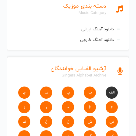
دسته بندی موزیک
Music Category
دانلود آهنگ ایرانی
دانلود آهنگ خارجی
آرشیو الفبایی خوانندگان
Singers Alphabet Archive
الف
ب
پ
ت
ج
ح
خ
د
ر
ز
س
ش
ع
غ
ف