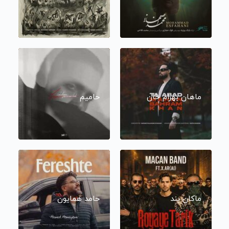
ماهان بهرام خان
حامیم
ماکان بند
حامد همایون