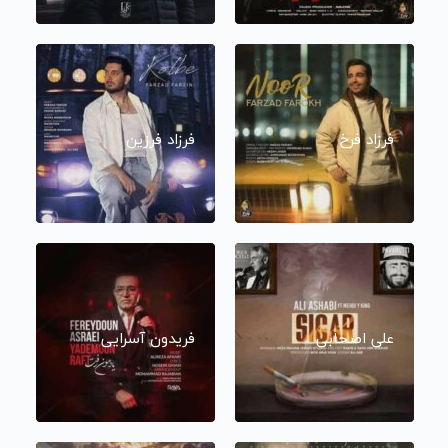
فرزاد فرخ
فرزاد فرزین
علی اصحابی
فریدون آسرایی