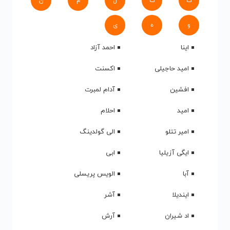
ک
گ
ل
م
ن
و
ه
ی
اینا
احمد آزاد
امید حاجیلی
اکسنت
افشین
آدام لمبرت
امید
احلام
امیر تتلو
الی گولدینگ
ایگی آزیلیا
ابی
آبا
الویس پریسلی
ایندیلا
آشر
اد شیران
آرش