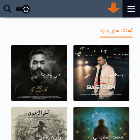
آهنگ های ویژه
بسطام
علی زند وکیلی
محمد اصفهانی
روزبه بمانی