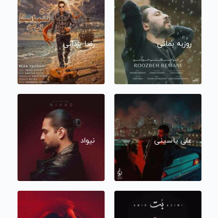
روزبه بمانی
رضا یزدانی
علی یاسینی
نیواد