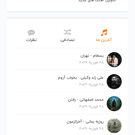
گلچین آهنگ های جدید
آخرین ها
تصادفی
نظرات
بسطام - تهران
28 فوریه 2026
علی زند وکیلی - بخواب آروم
28 فوریه 2026
محمد اصفهانی - رفتن
28 فوریه 2026
روزبه بمانی - آخرالزمون
28 فوریه 2026