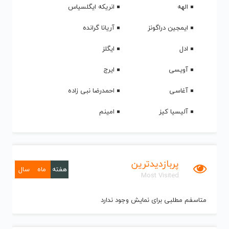
الهه
انریکه ایگلسیاس
ایمجین دراگونز
آریانا گرانده
ادل
ایگلز
آویسی
ایرج
آغاسی
احمدرضا نبی زاده
آلیسیا کیز
امینم
پربازدیدترین
هفته
ماه
سال
Most Visited
متاسفم مطلبی برای نمایش وجود ندارد