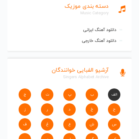
دسته بندی موزیک
Music Category
دانلود آهنگ ایرانی
دانلود آهنگ خارجی
آرشیو الفبایی خوانندگان
Singers Alphabet Archive
الف
ب
پ
ت
ج
ح
خ
د
ر
ز
س
ش
ع
غ
ف