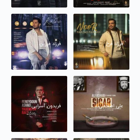
فرزاد فرخ
فرزاد فرزین
علی اصحابی
فریدون آسرایی