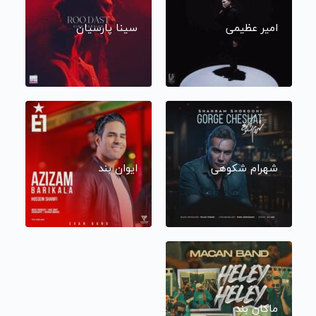
امیر عظیمی
سینا پارسیان
شهرام شکوهی
ایوان بند
ماکان بند