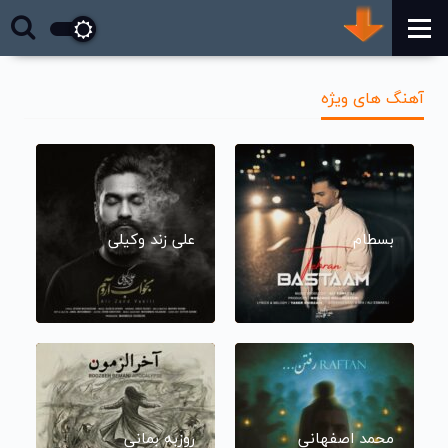
آهنگ های ویژه
بسطام
علی زند وکیلی
محمد اصفهانی
روزبه بمانی