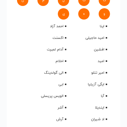
ک
گ
ل
م
ن
و
ه
ی
اینا
احمد آزاد
امید حاجیلی
اکسنت
افشین
آدام لمبرت
امید
احلام
امیر تتلو
الی گولدینگ
ایگی آزیلیا
ابی
آبا
الویس پریسلی
ایندیلا
آشر
اد شیران
آرش