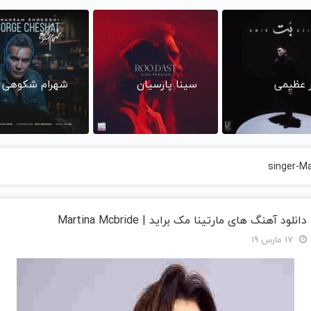
ر عظیمی
سینا پارسیان
شهرام شکوهی
singer-Ma
دانلود آهنگ های مارتینا مک‌ براید | Martina Mcbride
17 مارس 19