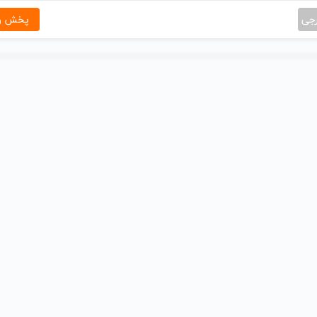
رجی
پخش و 