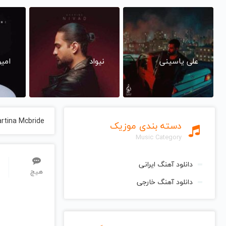
علی یاسینی
نیواد
امی
rtina Mcbride
دسته بندی موزیک
Music Category
دانلود آهنگ ایرانی
هیچ
دانلود آهنگ خارجی