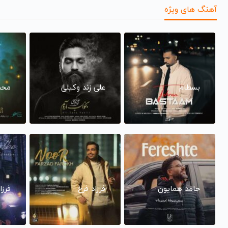
آهنگ های ویژه
بسطام
علی زند وکیلی
محم
حامد همایون
فرزاد فرخ
فرزا