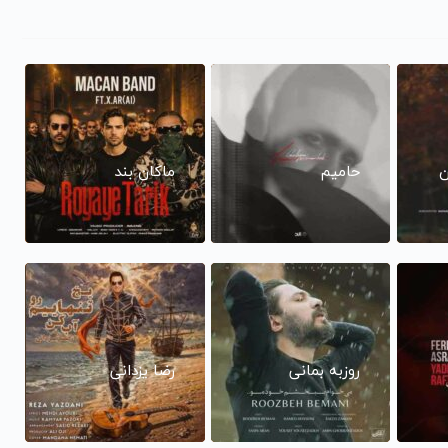
ن
حامیم
ماکان بند
روزبه بمانی
رضا یزدانی