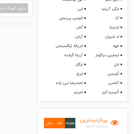
دانلود آهنگ خا
ایگی آزیلیا
ابی
آبا
الویس پریسلی
ایندیلا
آشر
اد شیران
آرش
الهه
انریکه ایگلسیاس
ایمجین دراگونز
آریانا گرانده
ادل
ایگلز
آویسی
ایرج
آغاسی
احمدرضا نبی زاده
آلیسیا کیز
امینم
پربازدیدترین
هفته
ماه
سال
Most Visited