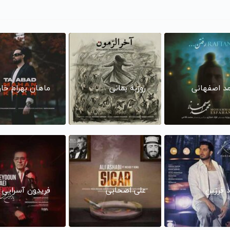
د اصفهانی
روزبه بمانی
ماهان بهرام خا
د فرزین
علی اصحابی
فریدون آسرایی