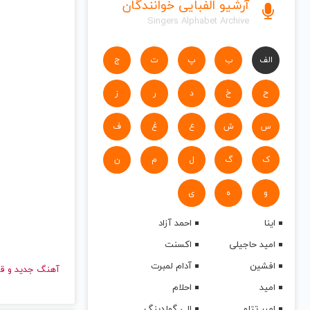
آرشیو الفبایی خوانندگان
Singers Alphabet Archive
الف
ب
پ
ت
ج
ح
خ
د
ر
ز
س
ش
ع
غ
ف
ک
گ
ل
م
ن
و
ه
ی
اینا
احمد آزاد
امید حاجیلی
اکسنت
افشین
آدام لمبرت
آهنگ جدید
امید
احلام
امیر تتلو
الی گولدینگ