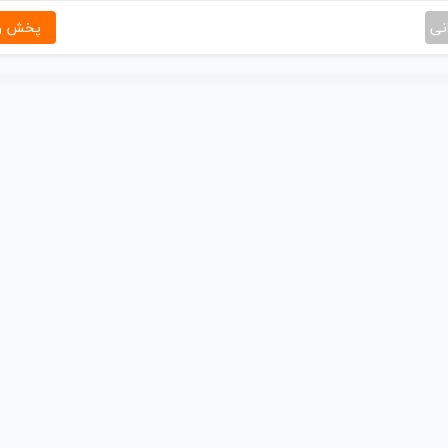
نی
پخش و 