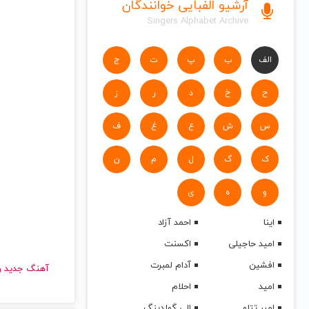
آرشیو الفبایی خوانندگان
Singers Alphabet Archive
الف
ب
پ
ت
ج
ح
خ
د
ر
ز
س
ش
ع
غ
ف
ک
گ
ل
م
ن
و
ه
ی
اینا
احمد آزاد
امید حاجیلی
اکسنت
افشین
آدام لمبرت
آهنگ جدید
امید
احلام
امیر تتلو
الی گولدینگ