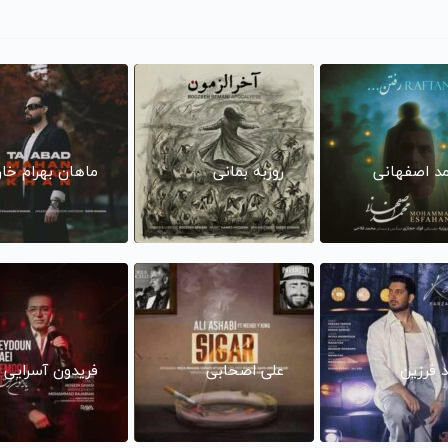
د اصفهانی
روزبه بمانی
ماهان بهرام خا
د فرزین
علی اصحابی
فریدون آسرایی