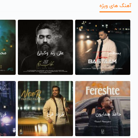
آهنگ های ویژه
بسطام
علی زند وکیلی
محم
حامد همایون
فرزاد فرخ
فرزا