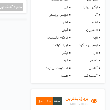
دانلود آهنگ ایرا
ایگی آزیلیا
ابی
آبا
الویس پریسلی
ایندیلا
آشر
اد شیران
آرش
الهه
انریکه ایگلسیاس
ایمجین دراگونز
آریانا گرانده
ادل
ایگلز
آویسی
ایرج
آغاسی
احمدرضا نبی زاده
آلیسیا کیز
امینم
پربازدیدترین
هفته
ماه
سال
Most Visited