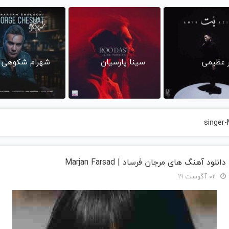
ر عظیمی
سینا پارسیان
شهرام شکوهی
singer-
دانلود آهنگ های مرجان فرساد | Marjan Farsad
02 آگوست 19