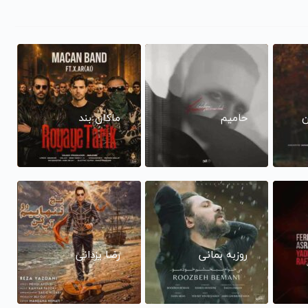
ن
حامیم
ماکان بند
روزبه بمانی
رضا یزدانی