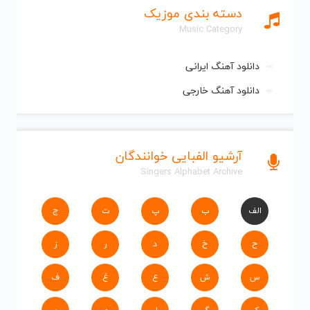
دسته بندی موزیک
Music Category
دانلود آهنگ ایرانی
دانلود آهنگ خارجی
آرشیو الفبایی خوانندگان
Singers Alphabet Archive
الف
ب
پ
ت
ج
ح
خ
د
ر
ز
س
ش
ع
غ
ف