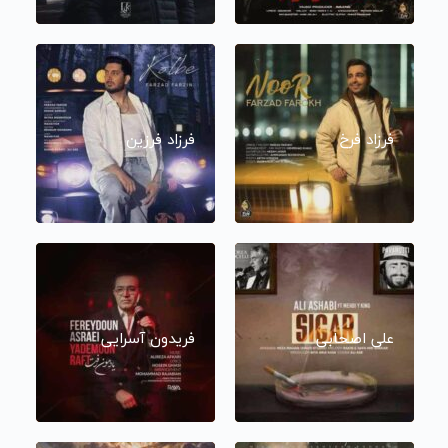
فرزاد فرخ
فرزاد فرزین
علی اصحابی
فریدون آسرایی