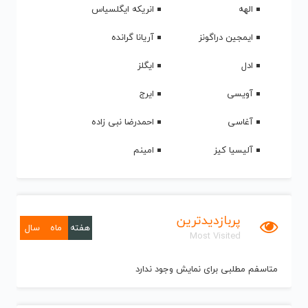
الهه
انریکه ایگلسیاس
ایمجین دراگونز
آریانا گرانده
ادل
ایگلز
آویسی
ایرج
آغاسی
احمدرضا نبی زاده
آلیسیا کیز
امینم
پربازدیدترین
هفته
ماه
سال
Most Visited
متاسفم مطلبی برای نمایش وجود ندارد