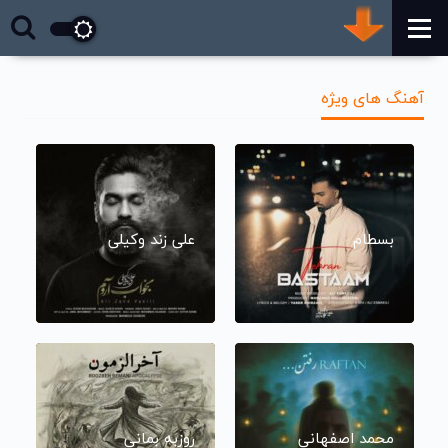
آهنگ های ویژه
بسطام
علی زند وکیلی
محمد اصفهانی
روزبه بمانی