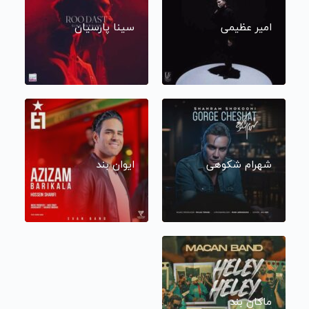
امیر عظیمی
سینا پارسیان
شهرام شکوهی
ایوان بند
ماکان بند