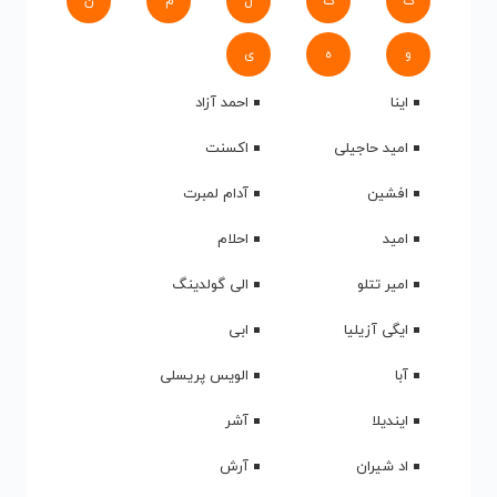
ک
گ
ل
م
ن
و
ه
ی
اینا
احمد آزاد
امید حاجیلی
اکسنت
افشین
آدام لمبرت
امید
احلام
امیر تتلو
الی گولدینگ
ایگی آزیلیا
ابی
آبا
الویس پریسلی
ایندیلا
آشر
اد شیران
آرش