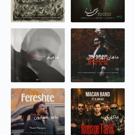
ماهان بهرام خان
حامیم
ماکان بند
حامد همایون