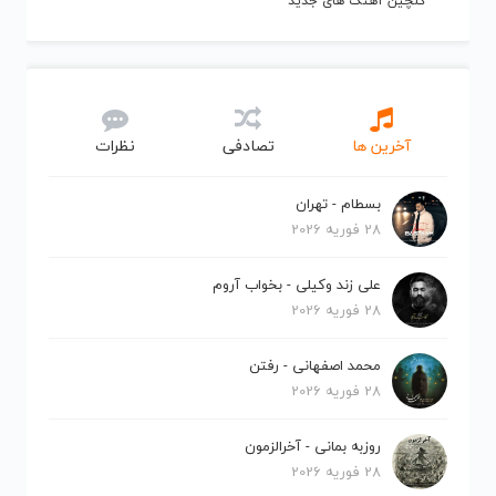
گلچین آهنگ های جدید
آخرین ها
تصادفی
نظرات
بسطام - تهران
28 فوریه 2026
علی زند وکیلی - بخواب آروم
28 فوریه 2026
محمد اصفهانی - رفتن
28 فوریه 2026
روزبه بمانی - آخرالزمون
28 فوریه 2026