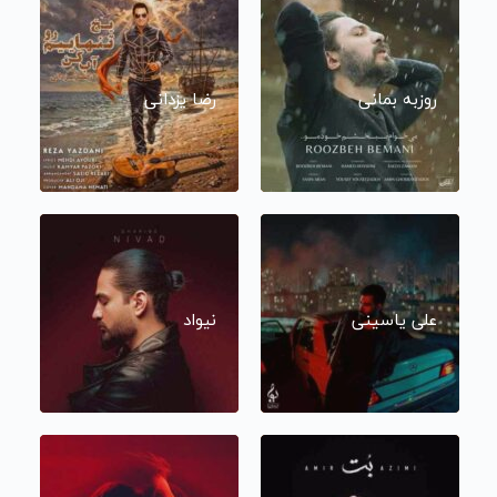
روزبه بمانی
رضا یزدانی
علی یاسینی
نیواد