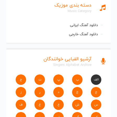
دسته بندی موزیک
Music Category
دانلود آهنگ ایرانی
دانلود آهنگ خارجی
آرشیو الفبایی خوانندگان
Singers Alphabet Archive
الف
ب
پ
ت
ج
ح
خ
د
ر
ز
س
ش
ع
غ
ف