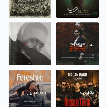
ماهان بهرام خان
حامیم
ماکان بند
حامد همایون