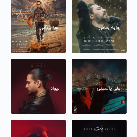
روزبه بمانی
رضا یزدانی
علی یاسینی
نیواد