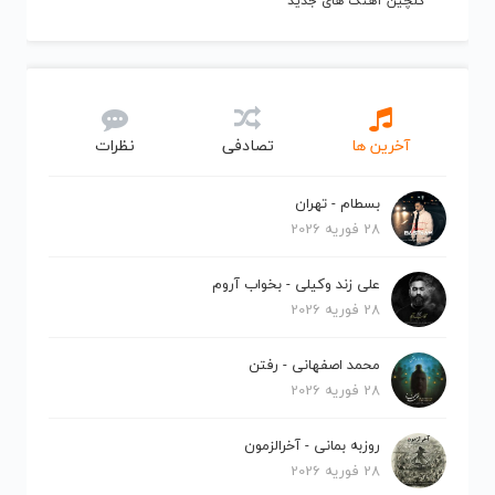
گلچین آهنگ های جدید
آخرین ها
تصادفی
نظرات
بسطام - تهران
28 فوریه 2026
علی زند وکیلی - بخواب آروم
28 فوریه 2026
محمد اصفهانی - رفتن
28 فوریه 2026
روزبه بمانی - آخرالزمون
28 فوریه 2026