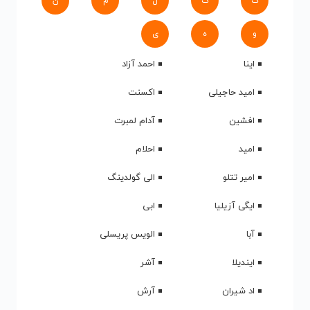
ک
گ
ل
م
ن
و
ه
ی
اینا
احمد آزاد
امید حاجیلی
اکسنت
افشین
آدام لمبرت
امید
احلام
امیر تتلو
الی گولدینگ
ایگی آزیلیا
ابی
آبا
الویس پریسلی
ایندیلا
آشر
اد شیران
آرش