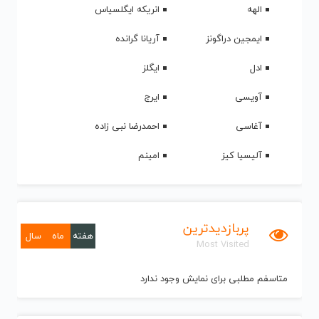
الهه
انریکه ایگلسیاس
ایمجین دراگونز
آریانا گرانده
ادل
ایگلز
آویسی
ایرج
آغاسی
احمدرضا نبی زاده
آلیسیا کیز
امینم
پربازدیدترین
هفته
ماه
سال
Most Visited
متاسفم مطلبی برای نمایش وجود ندارد