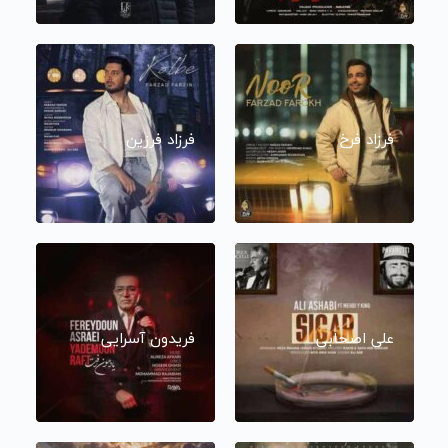
فرزاد فرخ
فرزاد فرزین
علی اصحابی
فریدون آسرایی