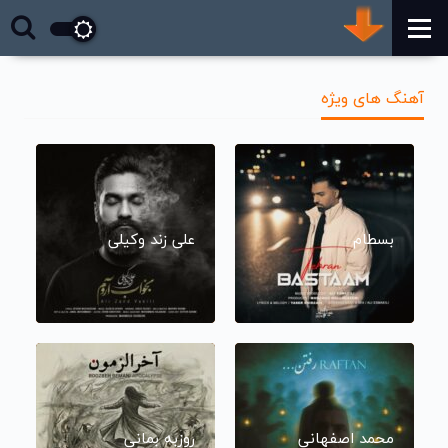
آهنگ های ویژه
بسطام
علی زند وکیلی
محمد اصفهانی
روزبه بمانی