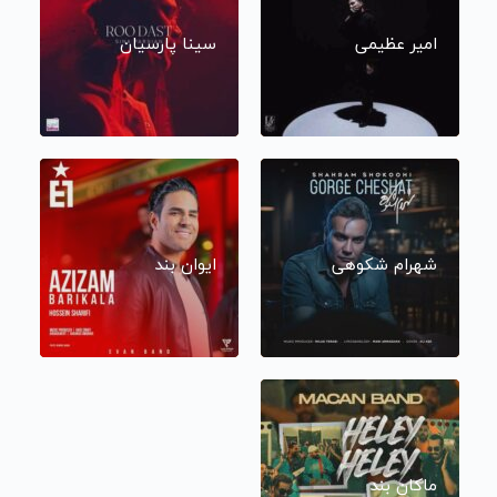
امیر عظیمی
سینا پارسیان
شهرام شکوهی
ایوان بند
ماکان بند