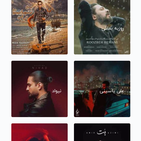
روزبه بمانی
رضا یزدانی
علی یاسینی
نیواد