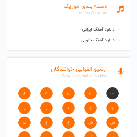
دسته بندی موزیک
Music Category
دانلود آهنگ ایرانی
دانلود آهنگ خارجی
آرشیو الفبایی خوانندگان
Singers Alphabet Archive
الف
ب
پ
ت
ج
ح
خ
د
ر
ز
س
ش
ع
غ
ف