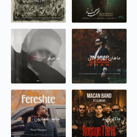
ماهان بهرام خان
حامیم
ماکان بند
حامد همایون