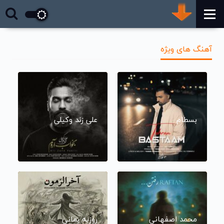
آهنگ های ویژه
بسطام
علی زند وکیلی
محمد اصفهانی
روزبه بمانی