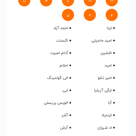
ک
گ
ل
م
ن
و
ه
ی
اینا
احمد آزاد
امید حاجیلی
اکسنت
افشین
آدام لمبرت
امید
احلام
امیر تتلو
الی گولدینگ
ایگی آزیلیا
ابی
آبا
الویس پریسلی
ایندیلا
آشر
اد شیران
آرش