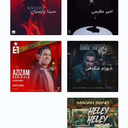
امیر عظیمی
سینا پارسیان
شهرام شکوهی
ایوان بند
ماکان بند