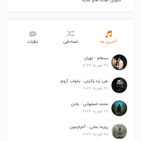
گلچین آهنگ های جدید
آخرین ها
تصادفی
نظرات
بسطام - تهران
28 فوریه 2026
علی زند وکیلی - بخواب آروم
28 فوریه 2026
محمد اصفهانی - رفتن
28 فوریه 2026
روزبه بمانی - آخرالزمون
28 فوریه 2026