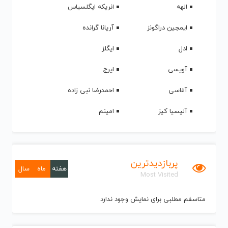
الهه
انریکه ایگلسیاس
ایمجین دراگونز
آریانا گرانده
ادل
ایگلز
آویسی
ایرج
آغاسی
احمدرضا نبی زاده
آلیسیا کیز
امینم
پربازدیدترین
هفته
ماه
سال
Most Visited
متاسفم مطلبی برای نمایش وجود ندارد