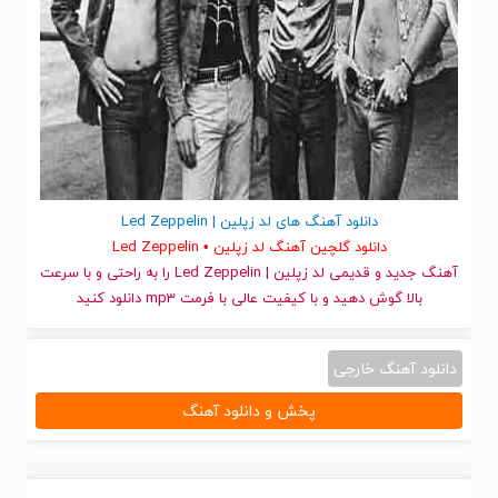
دانلود آهنگ های لد زپلین | Led Zeppelin
دانلود گلچین آهنگ لد زپلین • Led Zeppelin
آهنگ جدید
و قدیمی لد زپلین | Led Zeppelin را به راحتی و با سرعت
بالا گوش دهید و با کیفیت عالی با فرمت mp3 دانلود کنید
دانلود آهنگ خارجی
پخش و دانلود آهنگ