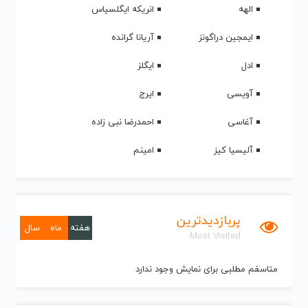
الهه
انریکه ایگلسیاس
ایمجین دراگونز
آریانا گرانده
ادل
ایگلز
آویسی
ایرج
آغاسی
احمدرضا نبی زاده
آلیسیا کیز
امینم
پربازدیدترین
هفته
ماه
سال
Most Visited
متاسفم مطلبی برای نمایش وجود ندارد