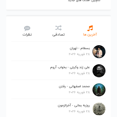
گلچین آهنگ های جدید
آخرین ها
تصادفی
نظرات
بسطام - تهران
28 فوریه 2026
علی زند وکیلی - بخواب آروم
28 فوریه 2026
محمد اصفهانی - رفتن
28 فوریه 2026
روزبه بمانی - آخرالزمون
28 فوریه 2026