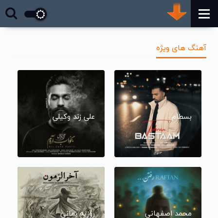
آهنگ های ویژه
بسطام
علی زند وکیلی
محمد اصفهانی
روزبه بمانی