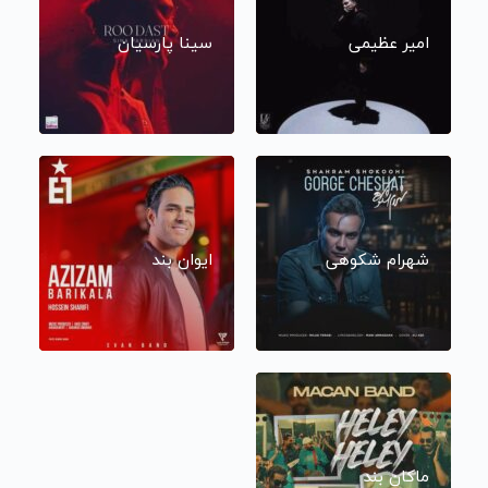
امیر عظیمی
سینا پارسیان
شهرام شکوهی
ایوان بند
ماکان بند