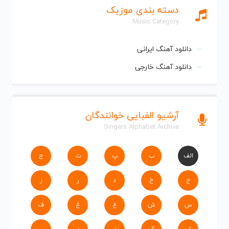
دسته بندی موزیک
Music Category
دانلود آهنگ ایرانی
دانلود آهنگ خارجی
آرشیو الفبایی خوانندگان
Singers Alphabet Archive
الف
ب
پ
ت
ج
ح
خ
د
ر
ز
س
ش
ع
غ
ف