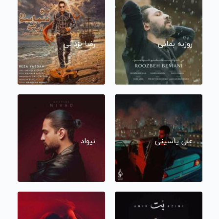
روزبه بمانی
رضا یزدانی
علی یاسینی
نیواد