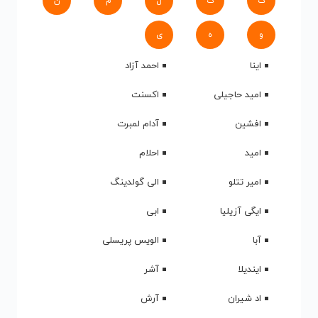
ک
گ
ل
م
ن
و
ه
ی
اینا
احمد آزاد
امید حاجیلی
اکسنت
افشین
آدام لمبرت
امید
احلام
امیر تتلو
الی گولدینگ
ایگی آزیلیا
ابی
آبا
الویس پریسلی
ایندیلا
آشر
اد شیران
آرش