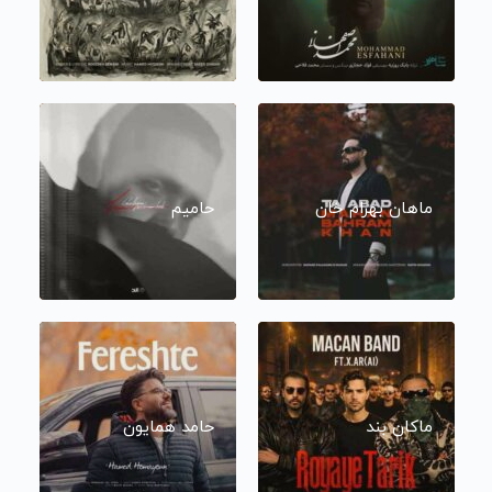
ماهان بهرام خان
حامیم
ماکان بند
حامد همایون