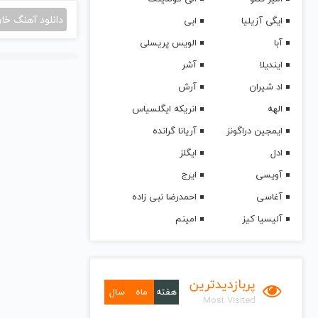
دانلود آهنگ خا
ایگی آزیلیا
ابی
آبا
الویس پریسلی
ایندیلا
آشر
اد شیران
آرش
الهه
انریکه ایگلسیاس
ایمجین دراگونز
آریانا گرانده
ادل
ایگلز
آویسی
ایرج
آغاسی
احمدرضا نبی زاده
آلیسیا کیز
امینم
پربازدیدترین
هفته
ماه
سال
Most Visited