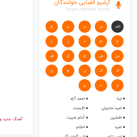
آرشیو الفبایی خوانندگان
Singers Alphabet Archive
الف
ب
پ
ت
ج
ح
خ
د
ر
ز
س
ش
ع
غ
ف
ک
گ
ل
م
ن
و
ه
ی
اینا
احمد آزاد
امید حاجیلی
اکسنت
افشین
آدام لمبرت
آهنگ جدید
امید
احلام
امیر تتلو
الی گولدینگ