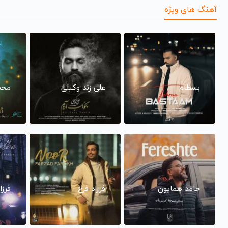
آهنگ های ویژه
بسطام
علی زند وکیلی
محم
حامد همایون
فرزاد فرخ
فرزا