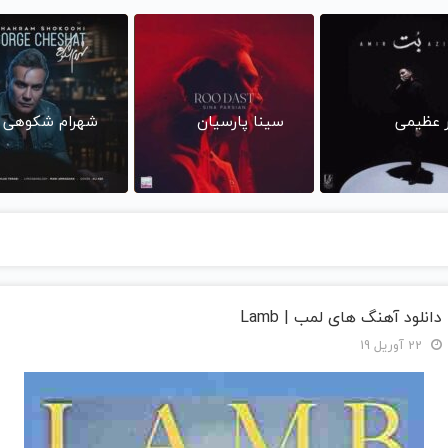
ر عظیمی
سینا پارسیان
شهرام شکوهی
دانلود آهنگ های لمب | Lamb
22 آوریل 19