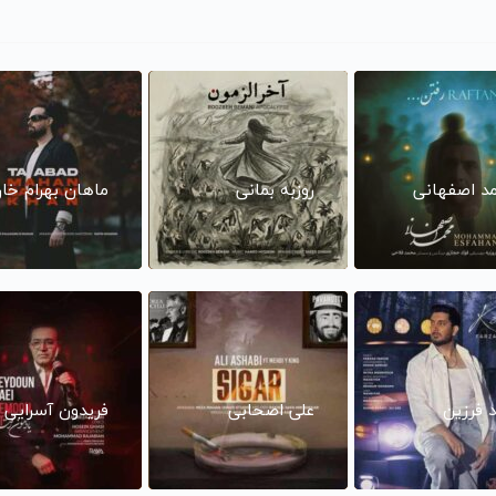
د اصفهانی
روزبه بمانی
ماهان بهرام خا
د فرزین
علی اصحابی
فریدون آسرایی