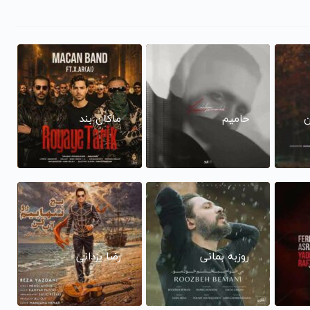
ن
حامیم
ماکان بند
روزبه بمانی
رضا یزدانی