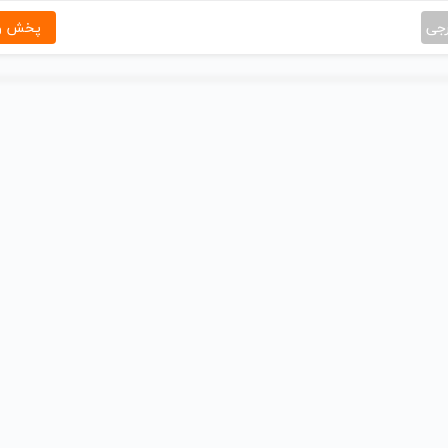
رجی
پخش و 