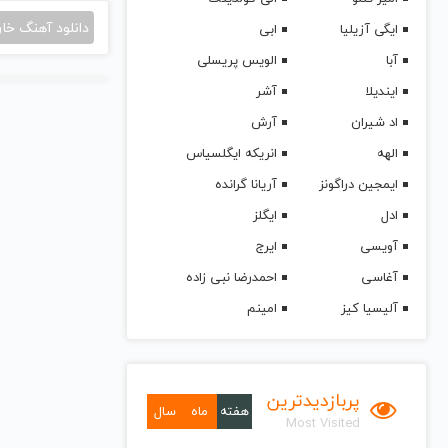
دانلود آهنگ خا
ایگی آزیلیا
ابی
آبا
الویس پریسلی
ایندیلا
آشر
اد شیران
آرش
الهه
انریکه ایگلسیاس
ایمجین دراگونز
آریانا گرانده
ادل
ایگلز
آویسی
ایرج
آغاسی
احمدرضا نبی زاده
آلیسیا کیز
امینم
پربازدیدترین
هفته
ماه
سال
Most Visited