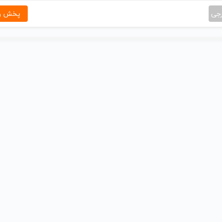
رجی
پخش و 