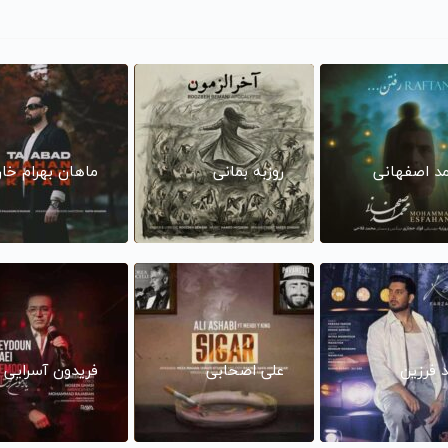
د اصفهانی
روزبه بمانی
ماهان بهرام خا
د فرزین
علی اصحابی
فریدون آسرایی