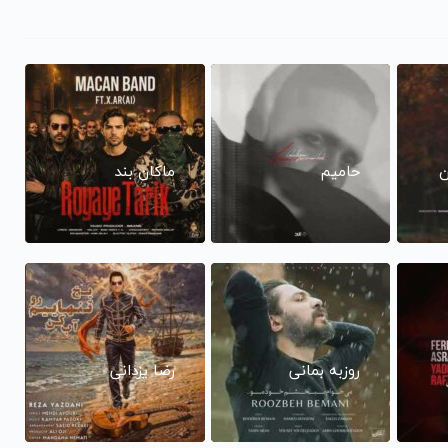
ن
حامیم
ماکان بند
روزبه بمانی
رضا یزدانی