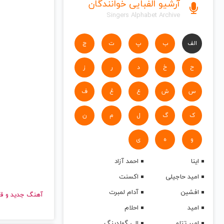
آرشیو الفبایی خوانندگان
Singers Alphabet Archive
الف
ب
پ
ت
ج
ح
خ
د
ر
ز
س
ش
ع
غ
ف
ک
گ
ل
م
ن
و
ه
ی
اینا
احمد آزاد
امید حاجیلی
اکسنت
افشین
آدام لمبرت
آهنگ جدید
امید
احلام
امیر تتلو
الی گولدینگ