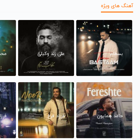
آهنگ های ویژه
بسطام
علی زند وکیلی
محم
حامد همایون
فرزاد فرخ
فرزا