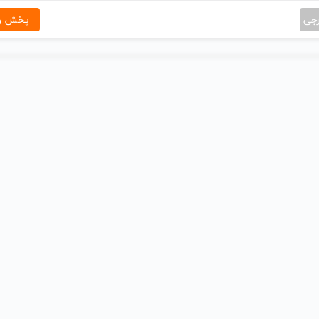
رجی
پخش و 