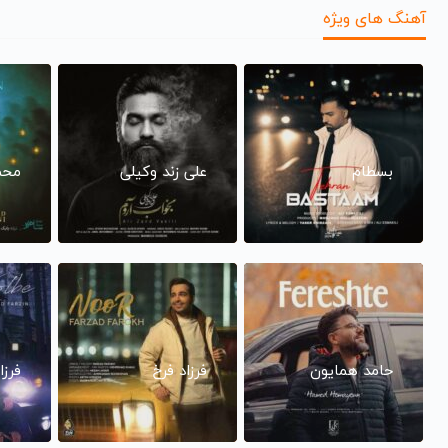
آهنگ های ویژه
بسطام
علی زند وکیلی
محم
حامد همایون
فرزاد فرخ
فرزا