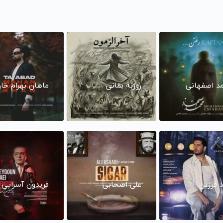
د اصفهانی
روزبه بمانی
ماهان بهرام خا
د فرزین
علی اصحابی
فریدون آسرایی