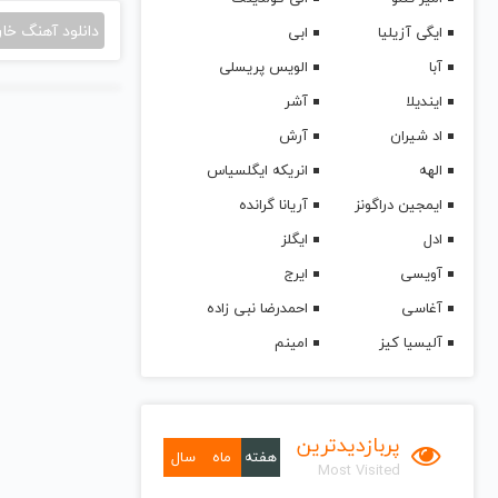
دانلود آهنگ خا
ایگی آزیلیا
ابی
آبا
الویس پریسلی
ایندیلا
آشر
اد شیران
آرش
الهه
انریکه ایگلسیاس
ایمجین دراگونز
آریانا گرانده
ادل
ایگلز
آویسی
ایرج
آغاسی
احمدرضا نبی زاده
آلیسیا کیز
امینم
پربازدیدترین
هفته
ماه
سال
Most Visited