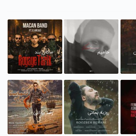
ن
حامیم
ماکان بند
روزبه بمانی
رضا یزدانی