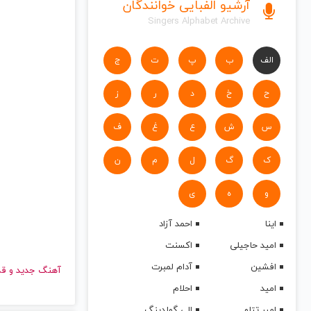
آرشیو الفبایی خوانندگان
Singers Alphabet Archive
الف
ب
پ
ت
ج
ح
خ
د
ر
ز
س
ش
ع
غ
ف
ک
گ
ل
م
ن
و
ه
ی
اینا
احمد آزاد
امید حاجیلی
اکسنت
افشین
آدام لمبرت
آهنگ جدید
امید
احلام
امیر تتلو
الی گولدینگ