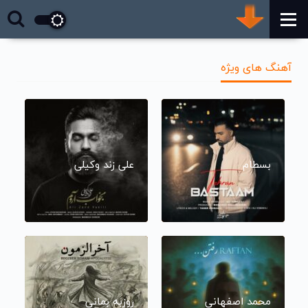
آهنگ های ویژه
بسطام
علی زند وکیلی
محمد اصفهانی
روزبه بمانی