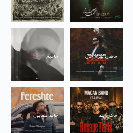
ماهان بهرام خان
حامیم
ماکان بند
حامد همایون