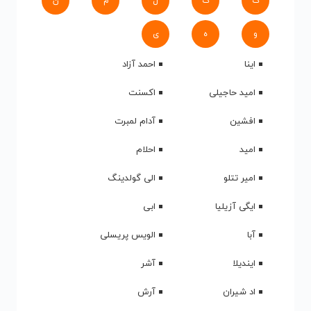
ک
گ
ل
م
ن
و
ه
ی
اینا
احمد آزاد
امید حاجیلی
اکسنت
افشین
آدام لمبرت
امید
احلام
امیر تتلو
الی گولدینگ
ایگی آزیلیا
ابی
آبا
الویس پریسلی
ایندیلا
آشر
اد شیران
آرش