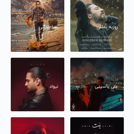
روزبه بمانی
رضا یزدانی
علی یاسینی
نیواد