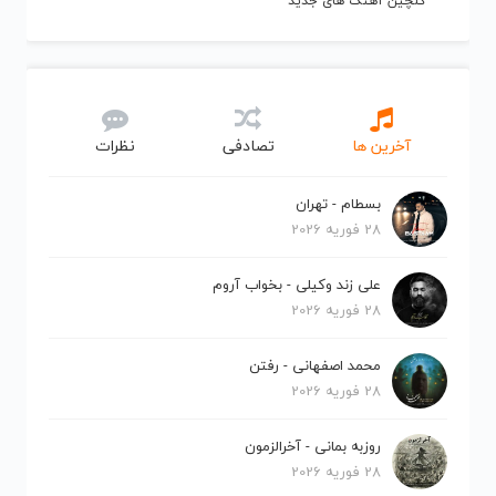
گلچین آهنگ های جدید
آخرین ها
تصادفی
نظرات
بسطام - تهران
28 فوریه 2026
علی زند وکیلی - بخواب آروم
28 فوریه 2026
محمد اصفهانی - رفتن
28 فوریه 2026
روزبه بمانی - آخرالزمون
28 فوریه 2026