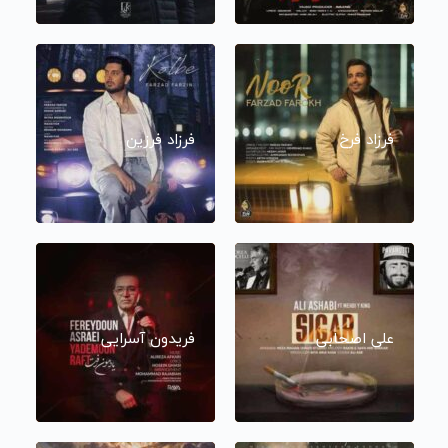
فرزاد فرخ
فرزاد فرزین
علی اصحابی
فریدون آسرایی