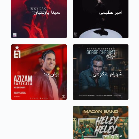
امیر عظیمی
سینا پارسیان
شهرام شکوهی
ایوان بند
ماکان بند