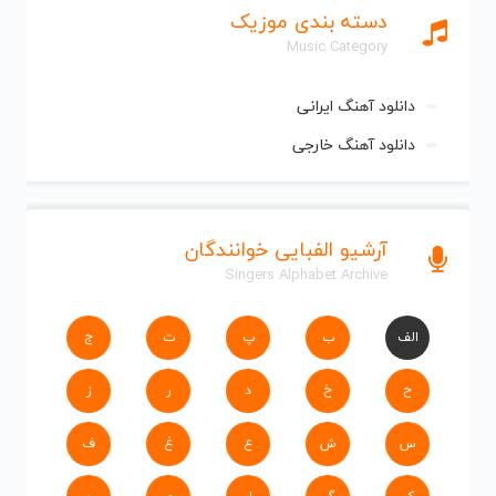
دسته بندی موزیک
Music Category
دانلود آهنگ ایرانی
دانلود آهنگ خارجی
آرشیو الفبایی خوانندگان
Singers Alphabet Archive
الف
ب
پ
ت
ج
ح
خ
د
ر
ز
س
ش
ع
غ
ف