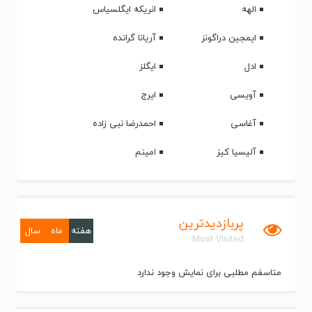
الهه
انریکه ایگلسیاس
ایمجین دراگونز
آریانا گرانده
ادل
ایگلز
آویسی
ایرج
آغاسی
احمدرضا نبی زاده
آلیسیا کیز
امینم
پربازدیدترین
هفته
ماه
سال
Most Visited
متاسفم مطلبی برای نمایش وجود ندارد