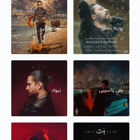
روزبه بمانی
رضا یزدانی
علی یاسینی
نیواد