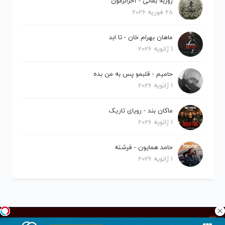
روزبه بمانی - آخرالزمون
28 فوریه 2026
ماهان بهرام خان - تا ابد
1 ژانویه 2026
حامیم - قلبمو پس به من بده
1 ژانویه 2026
ماکان بند - رویای تاریک
1 ژانویه 2026
حامد همایون - فرشته
1 ژانویه 2026
کلیه حقوق برای نیلو موزیک محفوظ است.