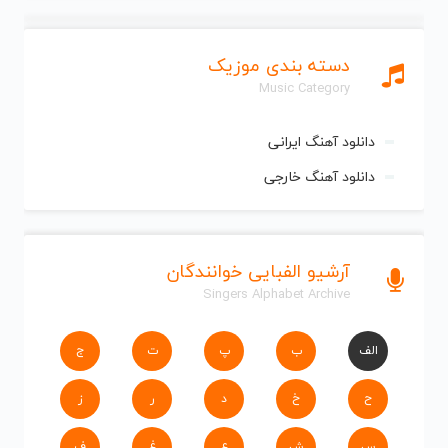
دسته بندی موزیک
Music Category
دانلود آهنگ ایرانی
دانلود آهنگ خارجی
آرشیو الفبایی خوانندگان
Singers Alphabet Archive
الف
ب
پ
ت
ج
ح
خ
د
ر
ز
س
ش
ع
غ
ف