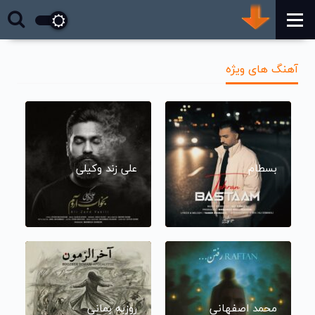
آهنگ های ویژه
بسطام
علی زند وکیلی
محمد اصفهانی
روزبه بمانی