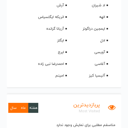
اد شیران
آرش
الهه
انریکه ایگلسیاس
ایمجین دراگونز
آریانا گرانده
ادل
ایگلز
آویسی
ایرج
آغاسی
احمدرضا نبی زاده
آلیسیا کیز
امینم
پربازدیدترین
هفته
ماه
سال
Most Visited
متاسفم مطلبی برای نمایش وجود ندارد