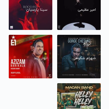
امیر عظیمی
سینا پارسیان
شهرام شکوهی
ایوان بند
ماکان بند