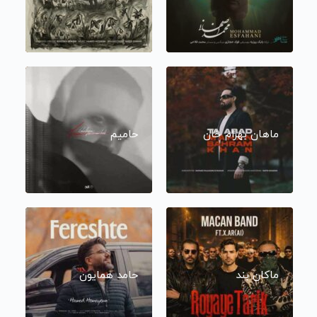
ماهان بهرام خان
حامیم
ماکان بند
حامد همایون