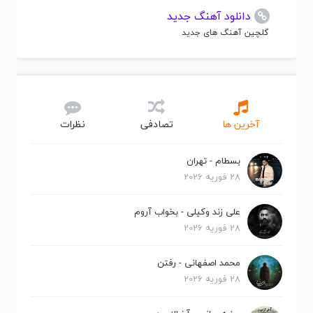
دانلود آهنگ جدید
گلچین آهنگ های جدید
آخرین ها
تصادفی
نظرات
بسطام - تهران
28 فوریه 2026
علی زند وکیلی - بخواب آروم
28 فوریه 2026
محمد اصفهانی - رفتن
28 فوریه 2026