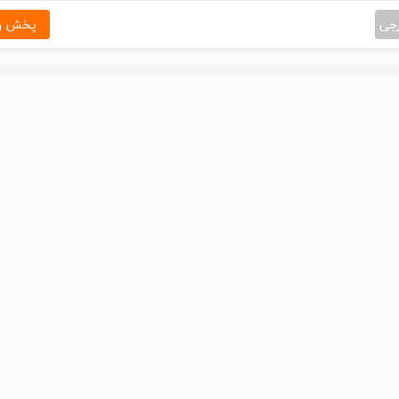
رجی
پخش و 