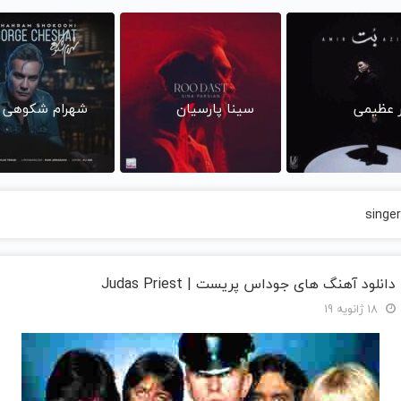
ر عظیمی
سینا پارسیان
شهرام شکوهی
singe
دانلود آهنگ های جوداس پریست | Judas Priest
18 ژانویه 19