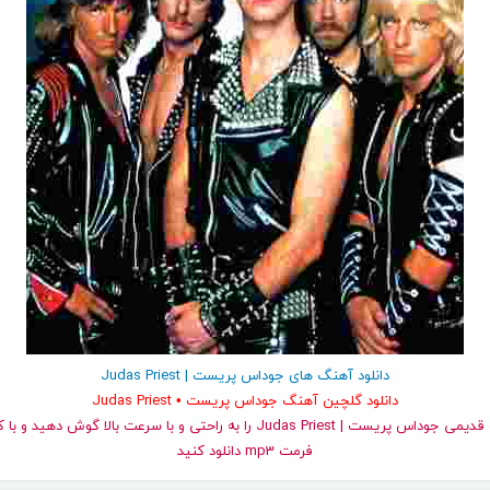
دانلود آهنگ های جوداس پریست | Judas Priest
دانلود گلچین آهنگ جوداس پریست • Judas Priest
و قدیمی جوداس پریست | Judas Priest را به راحتی و با سرعت بالا گوش ده
فرمت mp3 دانلود کنید