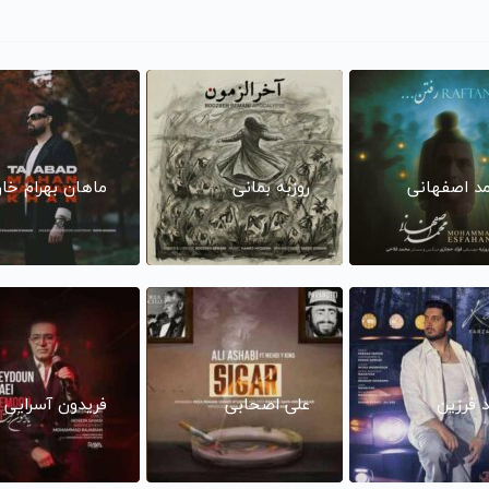
د اصفهانی
روزبه بمانی
ماهان بهرام خا
د فرزین
علی اصحابی
فریدون آسرایی