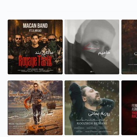
ن
حامیم
ماکان بند
روزبه بمانی
رضا یزدانی