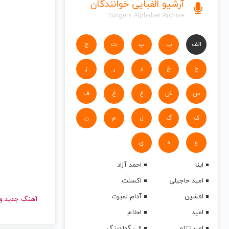
آرشیو الفبایی خوانندگان
Singers Alphabet Archive
الف
ب
پ
ت
ج
ح
خ
د
ر
ز
س
ش
ع
غ
ف
ک
گ
ل
م
ن
و
ه
ی
اینا
احمد آزاد
امید حاجیلی
اکسنت
افشین
آدام لمبرت
آهنگ جدید
امید
احلام
امیر تتلو
الی گولدینگ