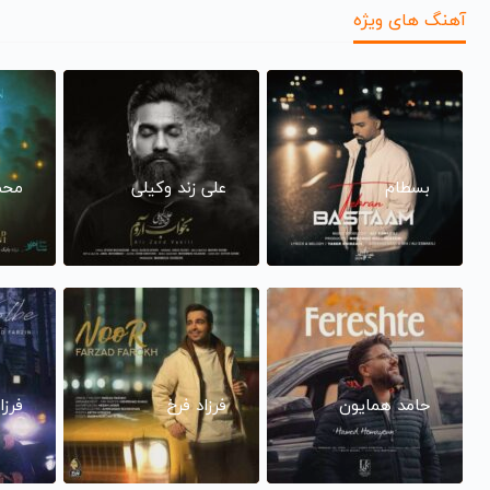
آهنگ های ویژه
بسطام
علی زند وکیلی
محم
حامد همایون
فرزاد فرخ
فرزا