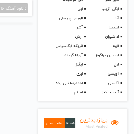
دانلود آهنگ خا
ایگی آزیلیا
ابی
آبا
الویس پریسلی
ایندیلا
آشر
اد شیران
آرش
الهه
انریکه ایگلسیاس
ایمجین دراگونز
آریانا گرانده
ادل
ایگلز
آویسی
ایرج
آغاسی
احمدرضا نبی زاده
آلیسیا کیز
امینم
پربازدیدترین
هفته
ماه
سال
Most Visited