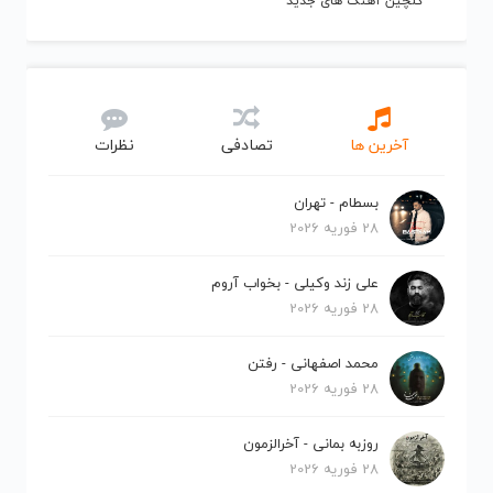
گلچین آهنگ های جدید
آخرین ها
تصادفی
نظرات
بسطام - تهران
28 فوریه 2026
علی زند وکیلی - بخواب آروم
28 فوریه 2026
محمد اصفهانی - رفتن
28 فوریه 2026
روزبه بمانی - آخرالزمون
28 فوریه 2026