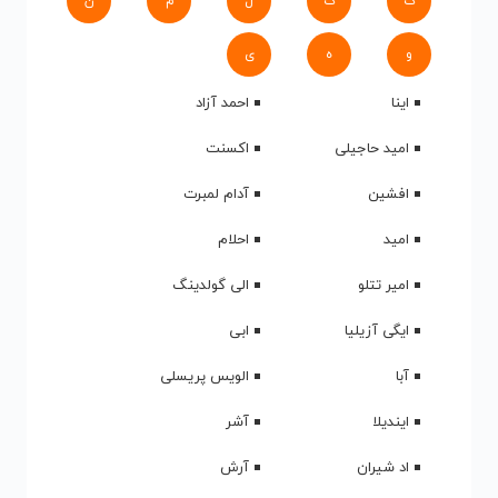
ک
گ
ل
م
ن
و
ه
ی
اینا
احمد آزاد
امید حاجیلی
اکسنت
افشین
آدام لمبرت
امید
احلام
امیر تتلو
الی گولدینگ
ایگی آزیلیا
ابی
آبا
الویس پریسلی
ایندیلا
آشر
اد شیران
آرش