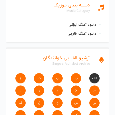
دسته بندی موزیک
Music Category
دانلود آهنگ ایرانی
دانلود آهنگ خارجی
آرشیو الفبایی خوانندگان
Singers Alphabet Archive
الف
ب
پ
ت
ج
ح
خ
د
ر
ز
س
ش
ع
غ
ف