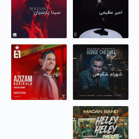
امیر عظیمی
سینا پارسیان
شهرام شکوهی
ایوان بند
ماکان بند