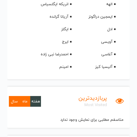
الهه
انریکه ایگلسیاس
ایمجین دراگونز
آریانا گرانده
ادل
ایگلز
آویسی
ایرج
آغاسی
احمدرضا نبی زاده
آلیسیا کیز
امینم
پربازدیدترین
هفته
ماه
سال
Most Visited
متاسفم مطلبی برای نمایش وجود ندارد