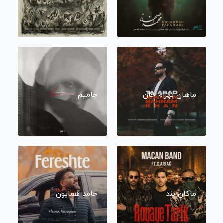
ماهان بهرام خان
حامیم
ماکان بند
حامد همایون