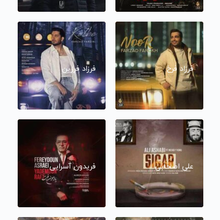
فرزاد فرخ
فرزاد فرزین
علی اصحابی
فریدون آسرایی