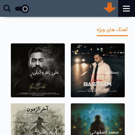
آهنگ های ویژه
بسطام
علی زند وکیلی
محمد اصفهانی
روزبه بمانی