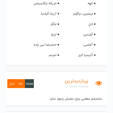
الهه
انریکه ایگلسیاس
ایمجین دراگونز
آریانا گرانده
ادل
ایگلز
آویسی
ایرج
آغاسی
احمدرضا نبی زاده
آلیسیا کیز
امینم
پربازدیدترین
هفته
ماه
سال
Most Visited
متاسفم مطلبی برای نمایش وجود ندارد