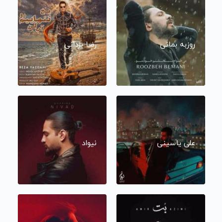
روزبه بمانی
رضا یزدانی
علی یاسینی
نیواد