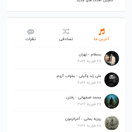
گلچین آهنگ های جدید
آخرین ها
تصادفی
نظرات
بسطام - تهران
28 فوریه 2026
علی زند وکیلی - بخواب آروم
28 فوریه 2026
محمد اصفهانی - رفتن
28 فوریه 2026
روزبه بمانی - آخرالزمون
28 فوریه 2026