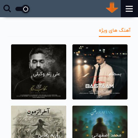
آهنگ های ویژه
بسطام
علی زند وکیلی
محمد اصفهانی
روزبه بمانی