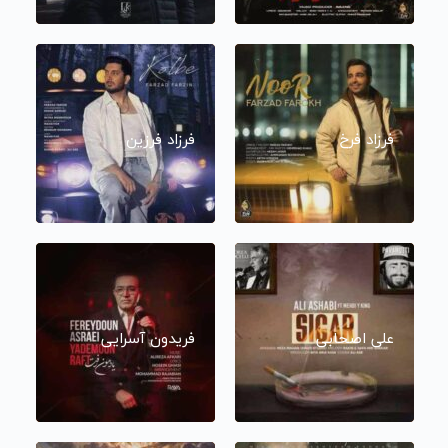
فرزاد فرخ
فرزاد فرزین
علی اصحابی
فریدون آسرایی