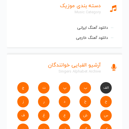
دسته بندی موزیک
Music Category
دانلود آهنگ ایرانی
دانلود آهنگ خارجی
آرشیو الفبایی خوانندگان
Singers Alphabet Archive
الف
ب
پ
ت
ج
ح
خ
د
ر
ز
س
ش
ع
غ
ف