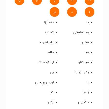
ک
گ
ل
م
ن
و
ه
ی
اینا
احمد آزاد
امید حاجیلی
اکسنت
افشین
آدام لمبرت
امید
احلام
امیر تتلو
الی گولدینگ
ایگی آزیلیا
ابی
آبا
الویس پریسلی
ایندیلا
آشر
اد شیران
آرش