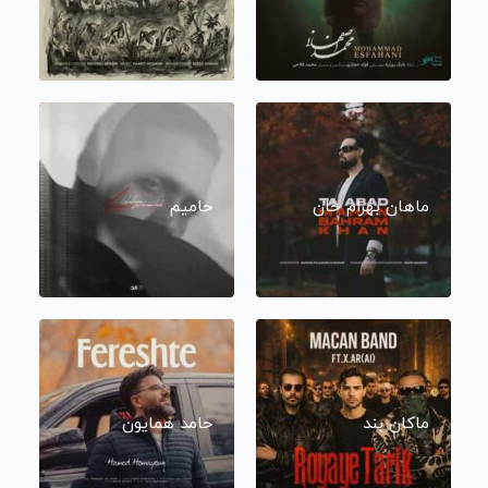
ماهان بهرام خان
حامیم
ماکان بند
حامد همایون