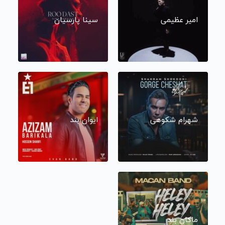
امیر عظیمی
سینا پارسیان
شهرام شکوهی
ایوان بند
ماکان بند