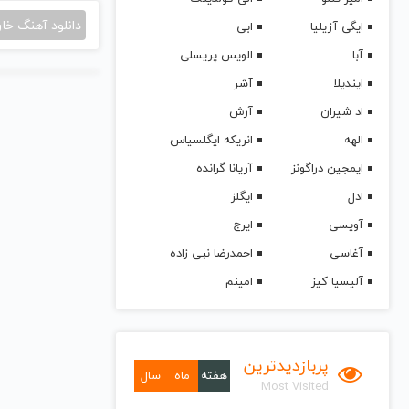
دانلود آهنگ خا
ایگی آزیلیا
ابی
آبا
الویس پریسلی
ایندیلا
آشر
اد شیران
آرش
الهه
انریکه ایگلسیاس
ایمجین دراگونز
آریانا گرانده
ادل
ایگلز
آویسی
ایرج
آغاسی
احمدرضا نبی زاده
آلیسیا کیز
امینم
پربازدیدترین
هفته
ماه
سال
Most Visited