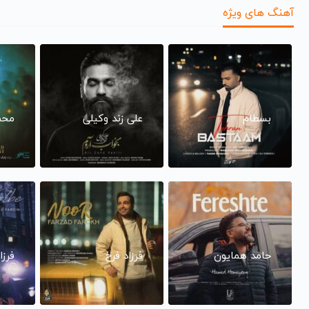
آهنگ های ویژه
بسطام
علی زند وکیلی
محم
حامد همایون
فرزاد فرخ
فرزا