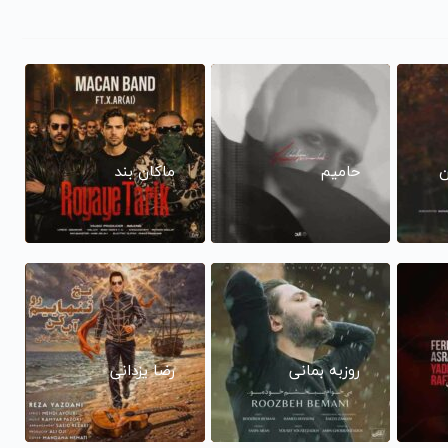
ن
حامیم
ماکان بند
روزبه بمانی
رضا یزدانی