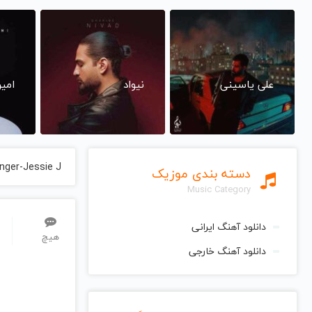
علی یاسینی
نیواد
امی
inger-Jessie J
دسته بندی موزیک
Music Category
دانلود آهنگ ایرانی
هیچ
دانلود آهنگ خارجی