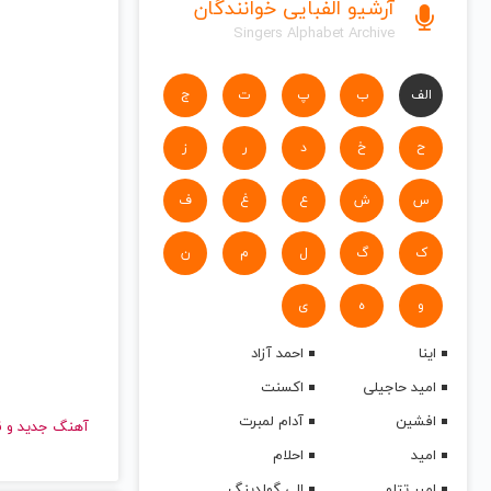
آرشیو الفبایی خوانندگان
Singers Alphabet Archive
الف
ب
پ
ت
ج
ح
خ
د
ر
ز
س
ش
ع
غ
ف
ک
گ
ل
م
ن
و
ه
ی
اینا
احمد آزاد
امید حاجیلی
اکسنت
افشین
آدام لمبرت
آهنگ جدید
امید
احلام
امیر تتلو
الی گولدینگ