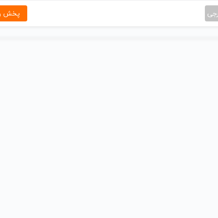
رجی
پخش و 