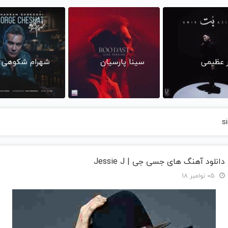
ر عظیمی
سینا پارسیان
شهرام شکوهی
s
دانلود آهنگ های جسی جی | Jessie J
05 نوامبر 18