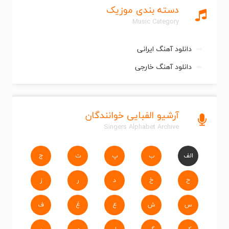
دسته بندی موزیک
Music Category
دانلود آهنگ ایرانی
دانلود آهنگ خارجی
آرشیو الفبایی خوانندگان
Singers Alphabet Archive
الف
ب
پ
ت
ج
ح
خ
د
ر
ز
س
ش
ع
غ
ف