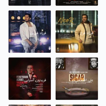
فرزاد فرخ
فرزاد فرزین
علی اصحابی
فریدون آسرایی