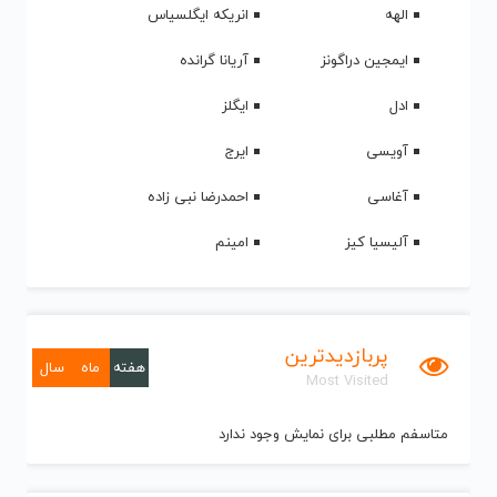
الهه
انریکه ایگلسیاس
ایمجین دراگونز
آریانا گرانده
ادل
ایگلز
آویسی
ایرج
آغاسی
احمدرضا نبی زاده
آلیسیا کیز
امینم
پربازدیدترین
هفته
ماه
سال
Most Visited
متاسفم مطلبی برای نمایش وجود ندارد