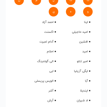
ک
گ
ل
م
ن
و
ه
ی
اینا
احمد آزاد
امید حاجیلی
اکسنت
افشین
آدام لمبرت
امید
احلام
امیر تتلو
الی گولدینگ
ایگی آزیلیا
ابی
آبا
الویس پریسلی
ایندیلا
آشر
اد شیران
آرش