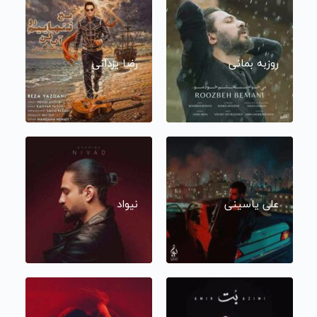
روزبه بمانی
رضا یزدانی
علی یاسینی
نیواد