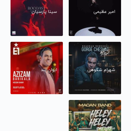
امیر عظیمی
سینا پارسیان
شهرام شکوهی
ایوان بند
ماکان بند