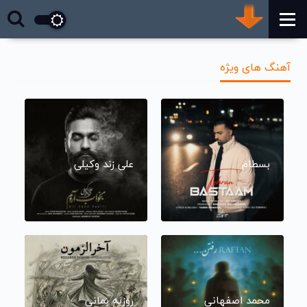
آهنگ های ویژه
بسطام
علی زند وکیلی
محمد اصفهانی
روزبه بمانی