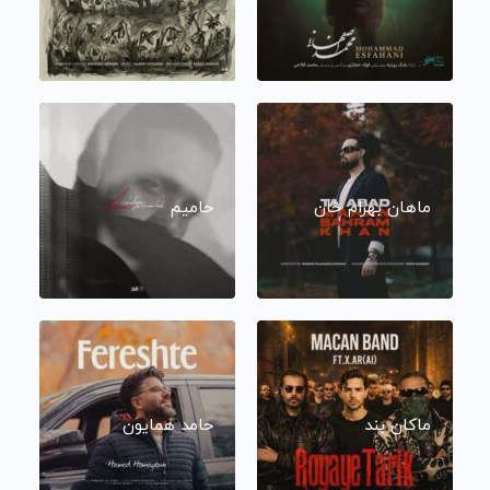
ماهان بهرام خان
حامیم
ماکان بند
حامد همایون