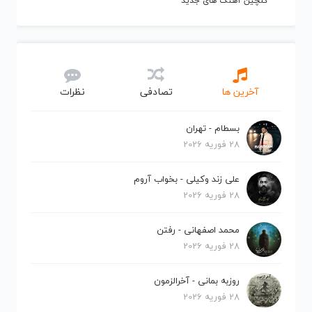
گلچین آهنگ های جدید
آخرین ها
تصادفی
نظرات
بسطام - تهران
28 فوریه 2026
علی زند وکیلی - بخواب آروم
28 فوریه 2026
محمد اصفهانی - رفتن
28 فوریه 2026
روزبه بمانی - آخرالزمون
28 فوریه 2026