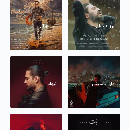
روزبه بمانی
رضا یزدانی
علی یاسینی
نیواد