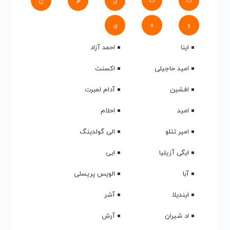
ک
گ
ل
م
ن
و
ه
ی
اینا
احمد آزاد
امید حاجیلی
اکسنت
افشین
آدام لمبرت
امید
احلام
امیر تتلو
الی گولدینگ
ایگی آزیلیا
ابی
آبا
الویس پریسلی
ایندیلا
آشر
اد شیران
آرش