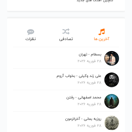
گلچین آهنگ های جدید
آخرین ها
تصادفی
نظرات
بسطام - تهران
28 فوریه 2026
علی زند وکیلی - بخواب آروم
28 فوریه 2026
محمد اصفهانی - رفتن
28 فوریه 2026
روزبه بمانی - آخرالزمون
28 فوریه 2026