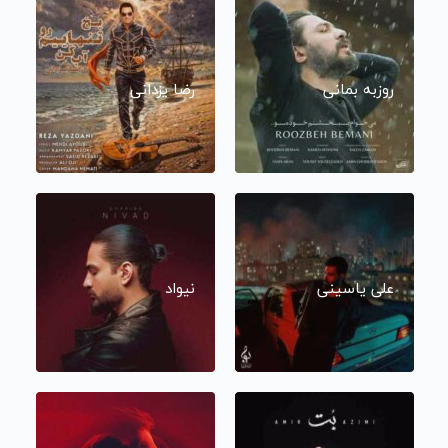
روزبه بمانی
رضا یزدانی
علی یاسینی
نیواد