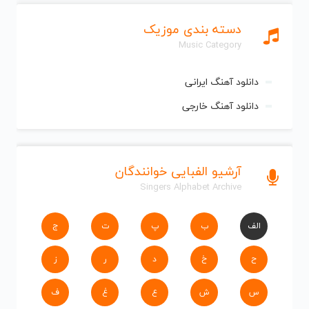
دسته بندی موزیک
Music Category
دانلود آهنگ ایرانی
دانلود آهنگ خارجی
آرشیو الفبایی خوانندگان
Singers Alphabet Archive
الف
ب
پ
ت
ج
ح
خ
د
ر
ز
س
ش
ع
غ
ف