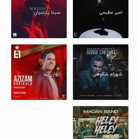
امیر عظیمی
سینا پارسیان
شهرام شکوهی
ایوان بند
ماکان بند