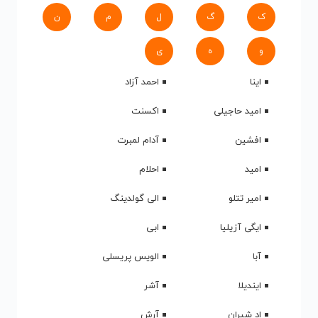
ک
گ
ل
م
ن
و
ه
ی
اینا
احمد آزاد
امید حاجیلی
اکسنت
افشین
آدام لمبرت
امید
احلام
امیر تتلو
الی گولدینگ
ایگی آزیلیا
ابی
آبا
الویس پریسلی
ایندیلا
آشر
اد شیران
آرش