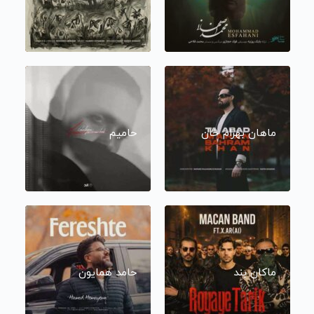
ماهان بهرام خان
حامیم
ماکان بند
حامد همایون