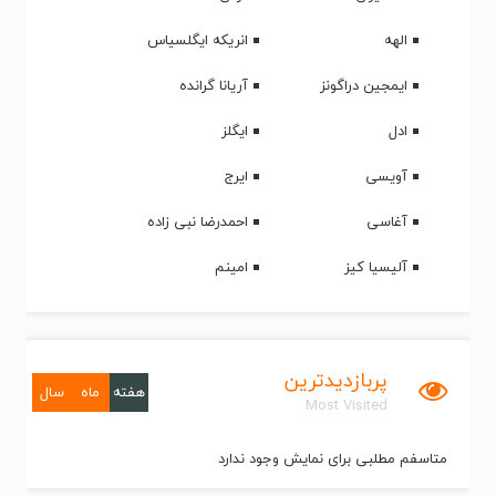
الهه
انریکه ایگلسیاس
ایمجین دراگونز
آریانا گرانده
ادل
ایگلز
آویسی
ایرج
آغاسی
احمدرضا نبی زاده
آلیسیا کیز
امینم
پربازدیدترین
هفته
ماه
سال
Most Visited
متاسفم مطلبی برای نمایش وجود ندارد