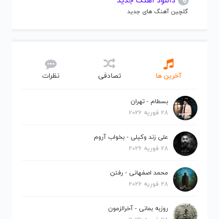
دانلود آهنگ جدید
گلچین آهنگ های جدید
آخرین ها
تصادفی
نظرات
بسطام - تهران
28 فوریه 2026
علی زند وکیلی - بخواب آروم
28 فوریه 2026
محمد اصفهانی - رفتن
28 فوریه 2026
روزبه بمانی - آخرالزمون