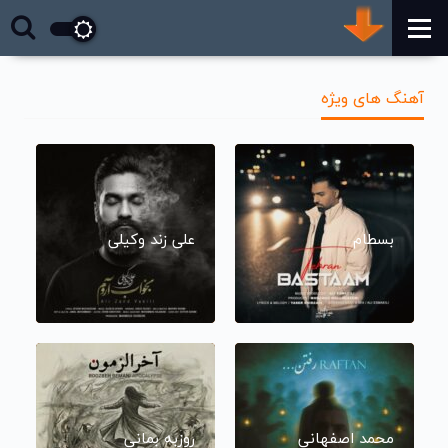
آهنگ های ویژه
بسطام
علی زند وکیلی
محمد اصفهانی
روزبه بمانی