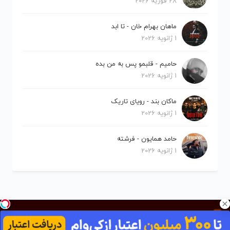
28 فوریه 2026
ماهان بهرام خان - تا ابد
1 ژانویه 2026
حامیم - قلبمو پس به من بده
1 ژانویه 2026
ماکان بند - رویای تاریک
1 ژانویه 2026
حامد همایون - فرشته
1 ژانویه 2026
کلیه حقوق برای نیلو موزیک محفوظ است.