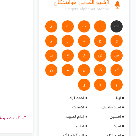
آرشیو الفبایی خوانندگان
Singers Alphabet Archive
الف
ب
پ
ت
ج
ح
خ
د
ر
ز
س
ش
ع
غ
ف
ک
گ
ل
م
ن
و
ه
ی
اینا
احمد آزاد
امید حاجیلی
اکسنت
افشین
آدام لمبرت
آهنگ جدید
امید
احلام
امیر تتلو
الی گولدینگ