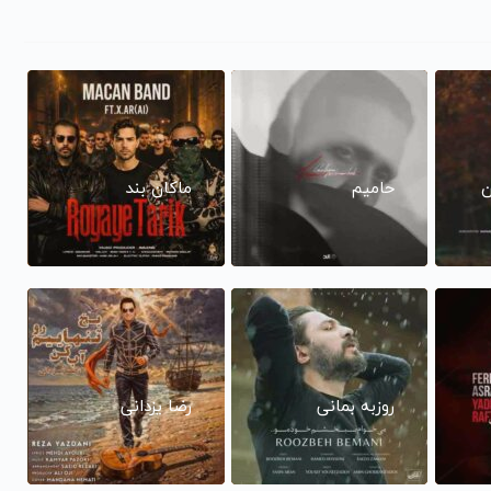
ن
حامیم
ماکان بند
روزبه بمانی
رضا یزدانی