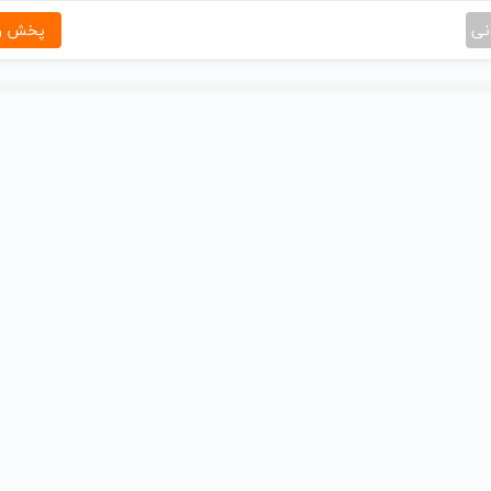
نی
پخش و 