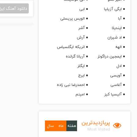
دانلود آهنگ ایرا
ایگی آزیلیا
ابی
آبا
الویس پریسلی
ایندیلا
آشر
اد شیران
آرش
الهه
انریکه ایگلسیاس
ایمجین دراگونز
آریانا گرانده
ادل
ایگلز
آویسی
ایرج
آغاسی
احمدرضا نبی زاده
آلیسیا کیز
امینم
پربازدیدترین
هفته
ماه
سال
Most Visited