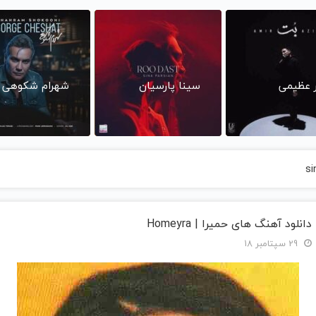
ر عظیمی
سینا پارسیان
شهرام شکوهی
si
دانلود آهنگ های حمیرا | Homeyra
29 سپتامبر 18