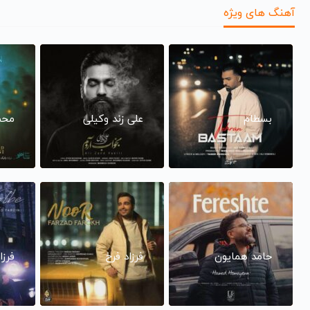
آهنگ های ویژه
بسطام
علی زند وکیلی
محم
حامد همایون
فرزاد فرخ
فرزا