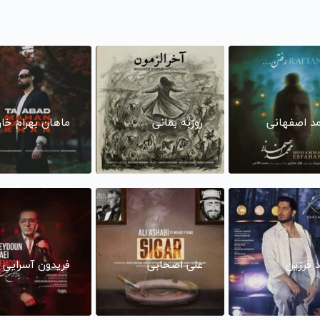
د اصفهانی
روزبه بمانی
ماهان بهرام خا
د فرزین
علی اصحابی
فریدون آسرایی