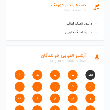
دسته بندی موزیک
Music Category
دانلود آهنگ ایرانی
دانلود آهنگ خارجی
آرشیو الفبایی خوانندگان
Singers Alphabet Archive
الف
ب
پ
ت
ج
ح
خ
د
ر
ز
س
ش
ع
غ
ف