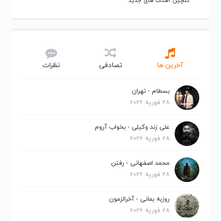
گلچین آهنگ های جدید
آخرین ها
تصادفی
نظرات
بسطام - تهران
28 فوریه 2026
علی زند وکیلی - بخواب آروم
28 فوریه 2026
محمد اصفهانی - رفتن
28 فوریه 2026
روزبه بمانی - آخرالزمون
28 فوریه 2026