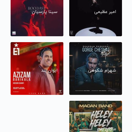
امیر عظیمی
سینا پارسیان
شهرام شکوهی
ایوان بند
ماکان بند