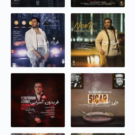
فرزاد فرخ
فرزاد فرزین
علی اصحابی
فریدون آسرایی