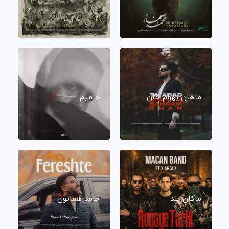
ماهان بهرام خان
حامیم
ماکان بند
حامد همایون