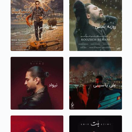
روزبه بمانی
رضا یزدانی
علی یاسینی
نیواد