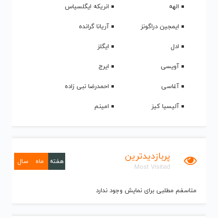
الهه
انریکه ایگلسیاس
ایمجین دراگونز
آریانا گرانده
ادل
ایگلز
آویسی
ایرج
آغاسی
احمدرضا نبی زاده
آلیسیا کیز
امینم
پربازدیدترین
هفته
ماه
سال
Most Visited
متاسفم مطلبی برای نمایش وجود ندارد