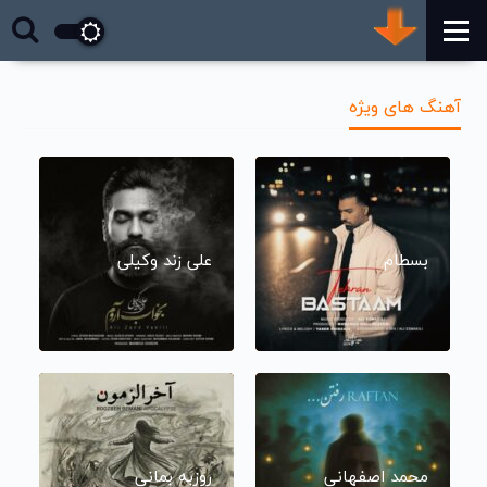
آهنگ های ویژه
بسطام
علی زند وکیلی
محمد اصفهانی
روزبه بمانی