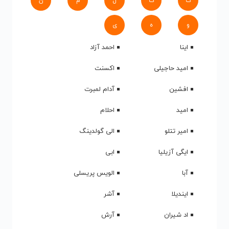
ک
گ
ل
م
ن
و
ه
ی
اینا
احمد آزاد
امید حاجیلی
اکسنت
افشین
آدام لمبرت
امید
احلام
امیر تتلو
الی گولدینگ
ایگی آزیلیا
ابی
آبا
الویس پریسلی
ایندیلا
آشر
اد شیران
آرش