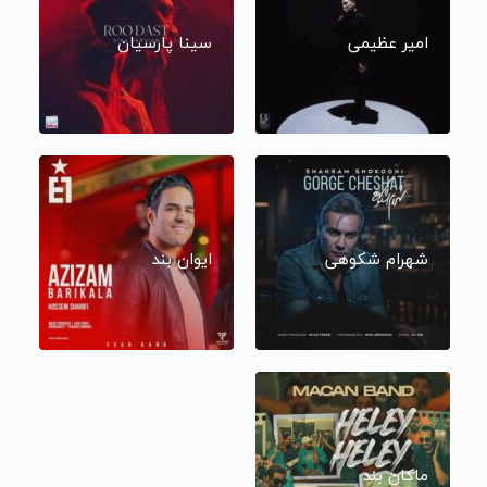
امیر عظیمی
سینا پارسیان
شهرام شکوهی
ایوان بند
ماکان بند