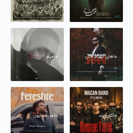
ماهان بهرام خان
حامیم
ماکان بند
حامد همایون