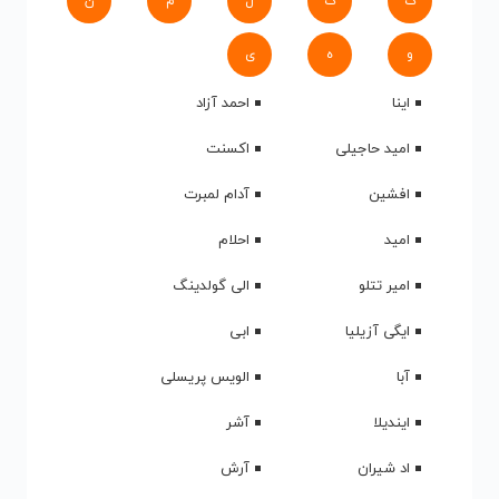
ک
گ
ل
م
ن
و
ه
ی
اینا
احمد آزاد
امید حاجیلی
اکسنت
افشین
آدام لمبرت
امید
احلام
امیر تتلو
الی گولدینگ
ایگی آزیلیا
ابی
آبا
الویس پریسلی
ایندیلا
آشر
اد شیران
آرش