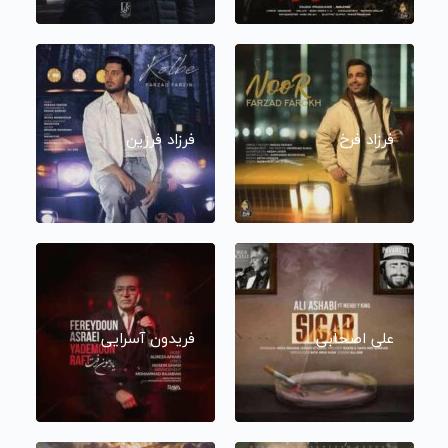
فرزاد فرخ
فرزاد فرزین
علی اصحابی
فریدون آسرایی