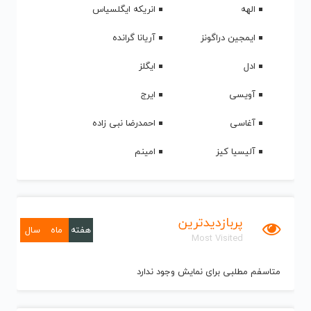
الهه
انریکه ایگلسیاس
ایمجین دراگونز
آریانا گرانده
ادل
ایگلز
آویسی
ایرج
آغاسی
احمدرضا نبی زاده
آلیسیا کیز
امینم
پربازدیدترین
هفته
ماه
سال
Most Visited
متاسفم مطلبی برای نمایش وجود ندارد