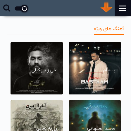
آهنگ های ویژه
بسطام
علی زند وکیلی
محمد اصفهانی
روزبه بمانی