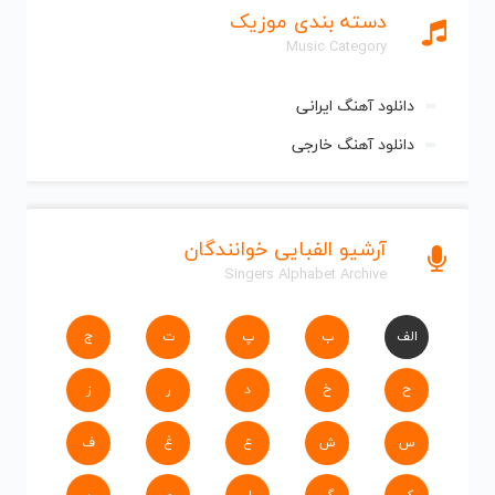
دسته بندی موزیک
Music Category
دانلود آهنگ ایرانی
دانلود آهنگ خارجی
آرشیو الفبایی خوانندگان
Singers Alphabet Archive
الف
ب
پ
ت
ج
ح
خ
د
ر
ز
س
ش
ع
غ
ف