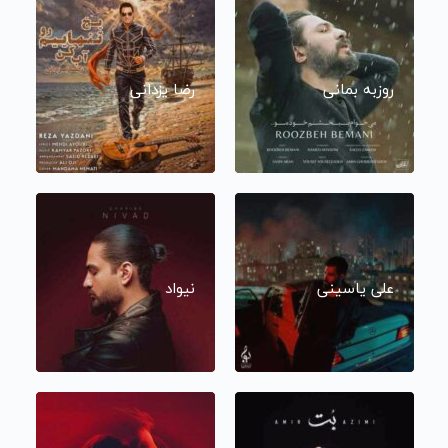
روزبه بمانی
رضا یزدانی
علی یاسینی
نیواد