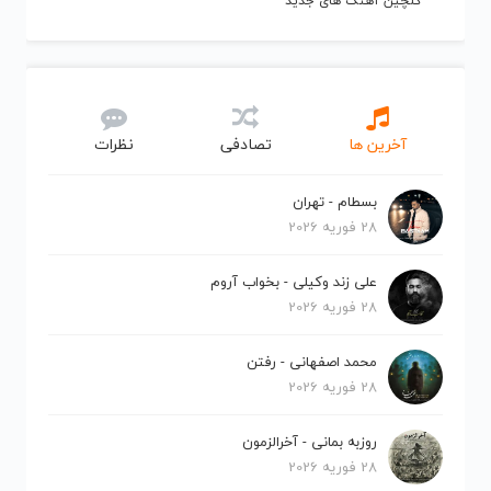
گلچین آهنگ های جدید
آخرین ها
تصادفی
نظرات
بسطام - تهران
28 فوریه 2026
علی زند وکیلی - بخواب آروم
28 فوریه 2026
محمد اصفهانی - رفتن
28 فوریه 2026
روزبه بمانی - آخرالزمون
28 فوریه 2026