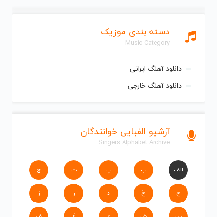
دسته بندی موزیک
Music Category
دانلود آهنگ ایرانی
دانلود آهنگ خارجی
آرشیو الفبایی خوانندگان
Singers Alphabet Archive
الف
ب
پ
ت
ج
ح
خ
د
ر
ز
س
ش
ع
غ
ف