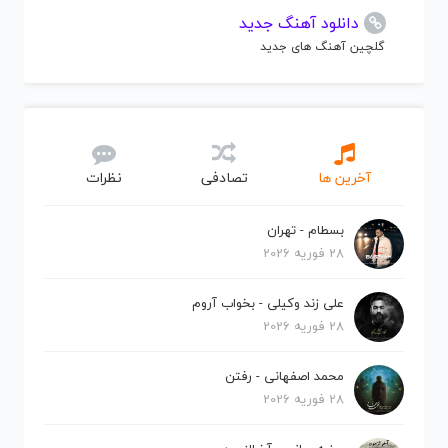
دانلود آهنگ جدید
گلچین آهنگ های جدید
آخرین ها
تصادفی
نظرات
بسطام - تهران
28 فوریه 2026
علی زند وکیلی - بخواب آروم
28 فوریه 2026
محمد اصفهانی - رفتن
28 فوریه 2026