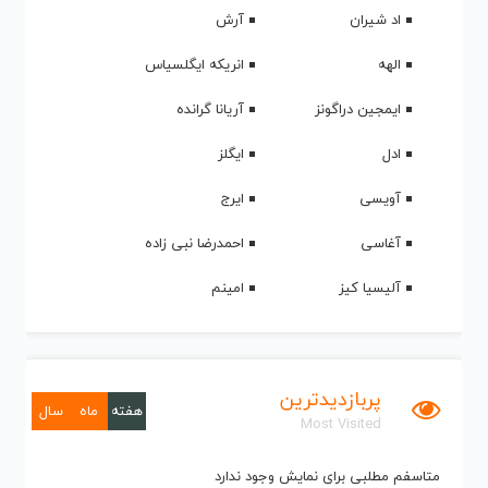
اد شیران
آرش
الهه
انریکه ایگلسیاس
ایمجین دراگونز
آریانا گرانده
ادل
ایگلز
آویسی
ایرج
آغاسی
احمدرضا نبی زاده
آلیسیا کیز
امینم
پربازدیدترین
هفته
ماه
سال
Most Visited
متاسفم مطلبی برای نمایش وجود ندارد