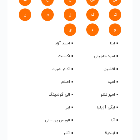
ک
گ
ل
م
ن
و
ه
ی
اینا
احمد آزاد
امید حاجیلی
اکسنت
افشین
آدام لمبرت
امید
احلام
امیر تتلو
الی گولدینگ
ایگی آزیلیا
ابی
آبا
الویس پریسلی
ایندیلا
آشر