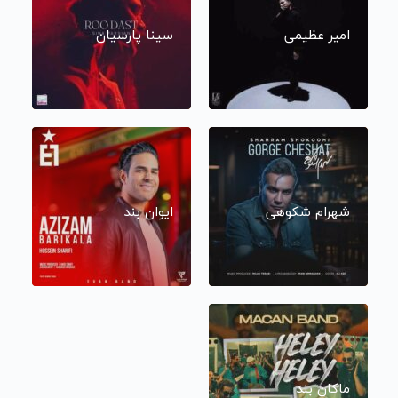
امیر عظیمی
سینا پارسیان
شهرام شکوهی
ایوان بند
ماکان بند