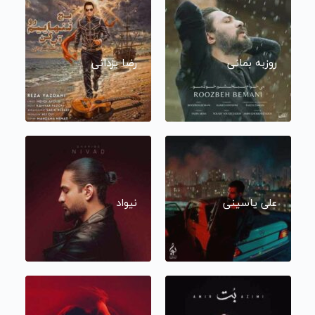
روزبه بمانی
رضا یزدانی
علی یاسینی
نیواد