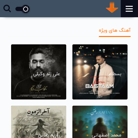
آهنگ های ویژه
بسطام
علی زند وکیلی
محمد اصفهانی
روزبه بمانی