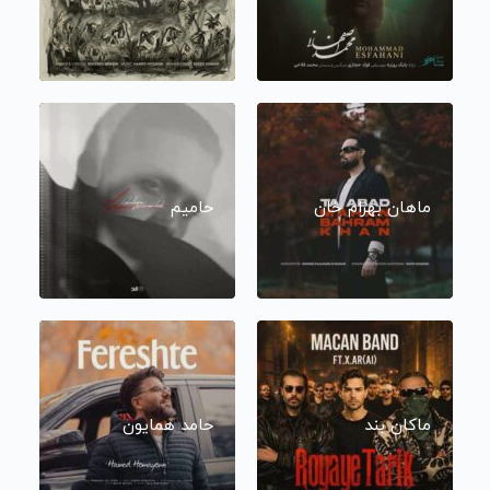
ماهان بهرام خان
حامیم
ماکان بند
حامد همایون