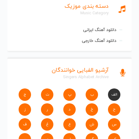
دسته بندی موزیک
Music Category
دانلود آهنگ ایرانی
دانلود آهنگ خارجی
آرشیو الفبایی خوانندگان
Singers Alphabet Archive
الف
ب
پ
ت
ج
ح
خ
د
ر
ز
س
ش
ع
غ
ف