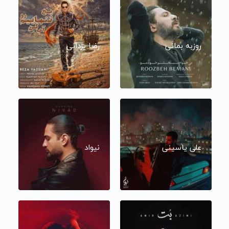
روزبه بمانی
رضا یزدانی
علی یاسینی
نیواد