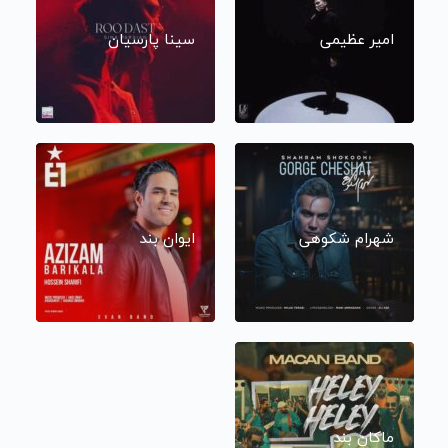
امیر عظیمی
سینا پارسیان
شهرام شکوهی
ایوان بند
ماکان بند