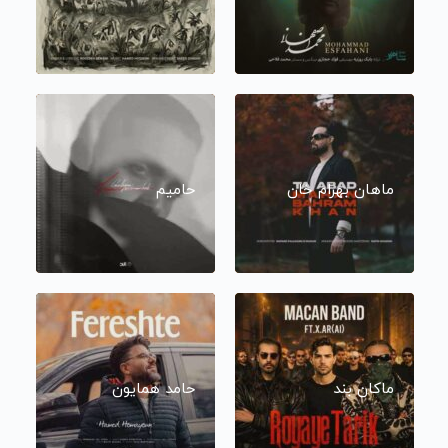
ماهان بهرام خان
حامیم
ماکان بند
حامد همایون