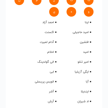
ک
گ
ل
م
ن
و
ه
ی
اینا
احمد آزاد
امید حاجیلی
اکسنت
افشین
آدام لمبرت
امید
احلام
امیر تتلو
الی گولدینگ
ایگی آزیلیا
ابی
آبا
الویس پریسلی
ایندیلا
آشر
اد شیران
آرش