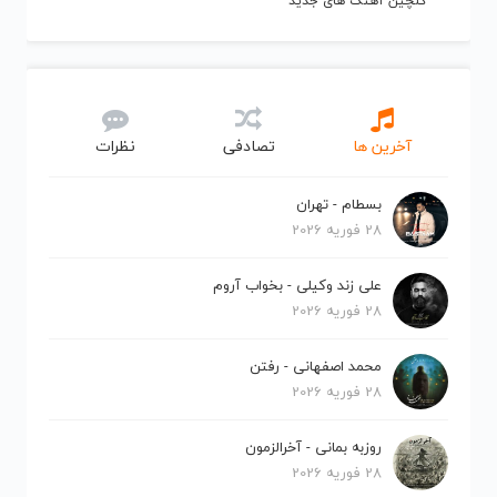
گلچین آهنگ های جدید
آخرین ها
تصادفی
نظرات
بسطام - تهران
28 فوریه 2026
علی زند وکیلی - بخواب آروم
28 فوریه 2026
محمد اصفهانی - رفتن
28 فوریه 2026
روزبه بمانی - آخرالزمون
28 فوریه 2026