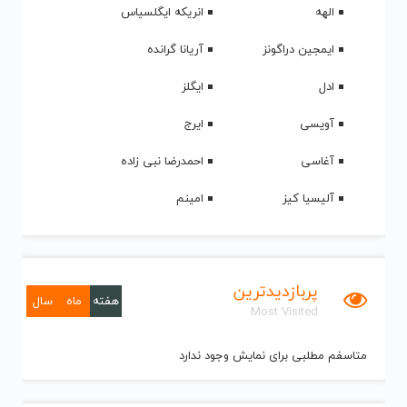
الهه
انریکه ایگلسیاس
ایمجین دراگونز
آریانا گرانده
ادل
ایگلز
آویسی
ایرج
آغاسی
احمدرضا نبی زاده
آلیسیا کیز
امینم
پربازدیدترین
هفته
ماه
سال
Most Visited
متاسفم مطلبی برای نمایش وجود ندارد