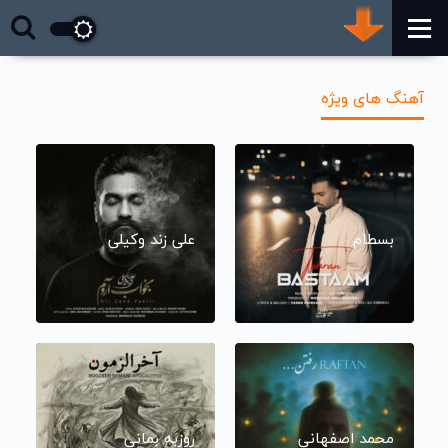
آهنگ های ویژه
بسطام
علی زند وکیلی
محمد اصفهانی
روزبه بمانی