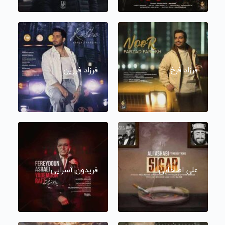
فرزاد فرخ
فرزاد فرزین
علی اصحابی
فریدون آسرایی