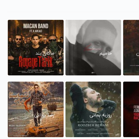
ن
حامیم
ماکان بند
روزبه بمانی
رضا یزدانی