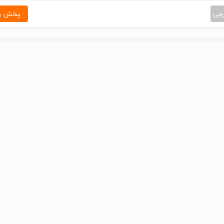
رجی
پخش و 