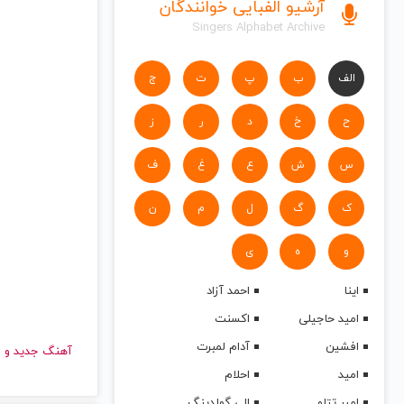
آرشیو الفبایی خوانندگان
Singers Alphabet Archive
الف
ب
پ
ت
ج
ح
خ
د
ر
ز
س
ش
ع
غ
ف
ک
گ
ل
م
ن
و
ه
ی
اینا
احمد آزاد
امید حاجیلی
اکسنت
افشین
آدام لمبرت
آهنگ جدید
امید
احلام
امیر تتلو
الی گولدینگ