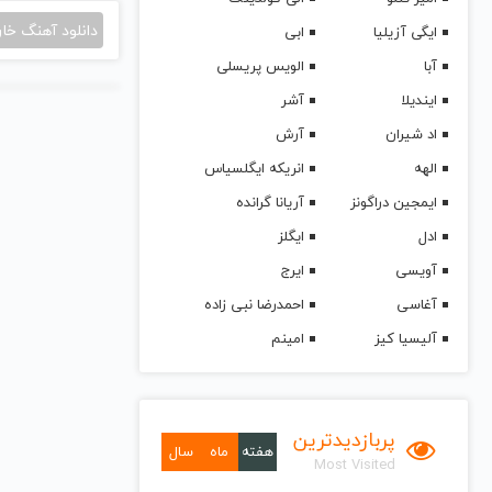
دانلود آهنگ خا
ایگی آزیلیا
ابی
آبا
الویس پریسلی
ایندیلا
آشر
اد شیران
آرش
الهه
انریکه ایگلسیاس
ایمجین دراگونز
آریانا گرانده
ادل
ایگلز
آویسی
ایرج
آغاسی
احمدرضا نبی زاده
آلیسیا کیز
امینم
پربازدیدترین
هفته
ماه
سال
Most Visited