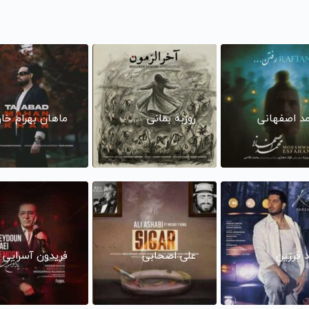
د اصفهانی
روزبه بمانی
ماهان بهرام خا
د فرزین
علی اصحابی
فریدون آسرایی