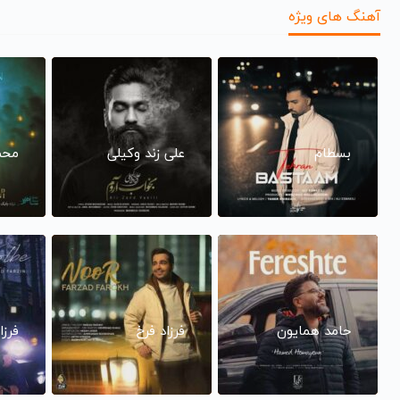
آهنگ های ویژه
بسطام
علی زند وکیلی
محم
حامد همایون
فرزاد فرخ
فرزا