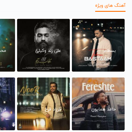
آهنگ های ویژه
بسطام
علی زند وکیلی
محم
حامد همایون
فرزاد فرخ
فرزا