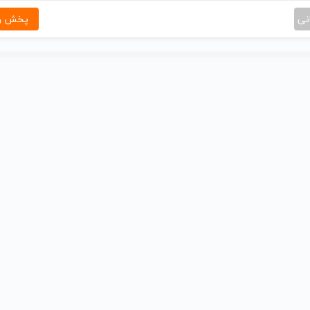
نی
پخش و 