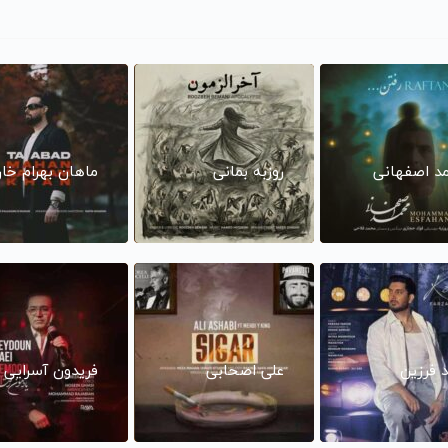
د اصفهانی
روزبه بمانی
ماهان بهرام خا
د فرزین
علی اصحابی
فریدون آسرایی