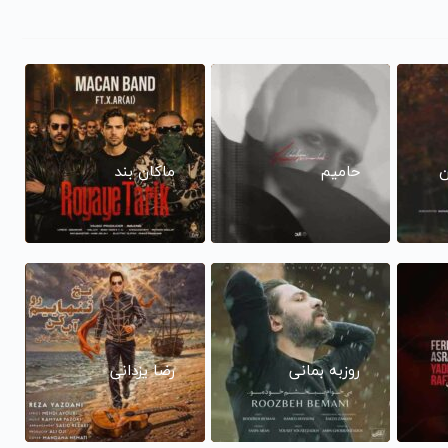
ن
حامیم
ماکان بند
روزبه بمانی
رضا یزدانی