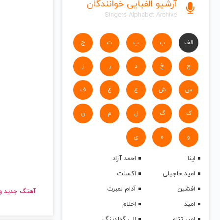
آرشیو الفبایی خوانندگان
Singers Alphabet Archive
الف
ب
پ
ت
ج
ح
خ
د
ر
ز
س
ش
ع
غ
ف
ک
گ
ل
م
ن
و
ه
ی
اینا
احمد آزاد
امید حاجیلی
اکسنت
افشین
آدام لمبرت
آهنگ جدید
امید
احلام
امیر تتلو
الی گولدینگ