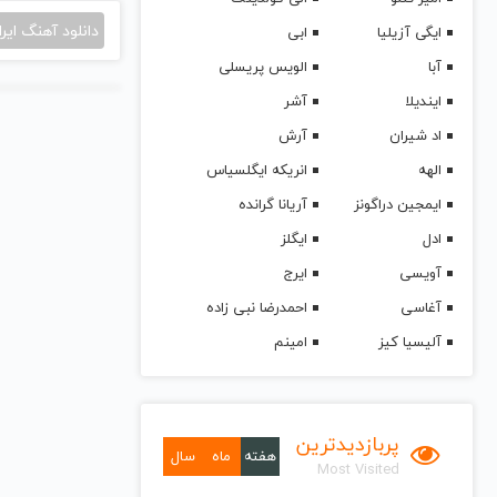
دانلود آهنگ ایرا
ایگی آزیلیا
ابی
آبا
الویس پریسلی
ایندیلا
آشر
اد شیران
آرش
الهه
انریکه ایگلسیاس
ایمجین دراگونز
آریانا گرانده
ادل
ایگلز
آویسی
ایرج
آغاسی
احمدرضا نبی زاده
آلیسیا کیز
امینم
پربازدیدترین
هفته
ماه
سال
Most Visited