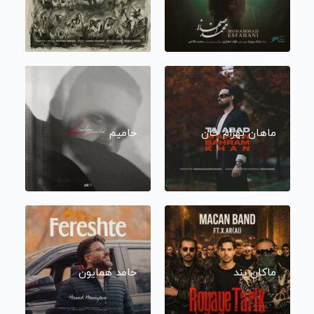
ماهان بهرام خان
حامیم
ماکان بند
حامد همایون