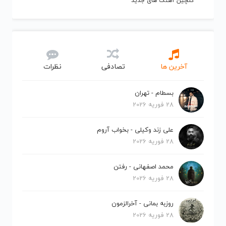
گلچین آهنگ های جدید
آخرین ها
تصادفی
نظرات
بسطام - تهران
28 فوریه 2026
علی زند وکیلی - بخواب آروم
28 فوریه 2026
محمد اصفهانی - رفتن
28 فوریه 2026
روزبه بمانی - آخرالزمون
28 فوریه 2026