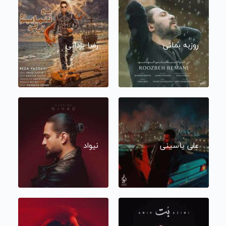
روزبه بمانی
رضا یزدانی
علی یاسینی
نیواد