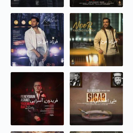
فرزاد فرخ
فرزاد فرزین
علی اصحابی
فریدون آسرایی