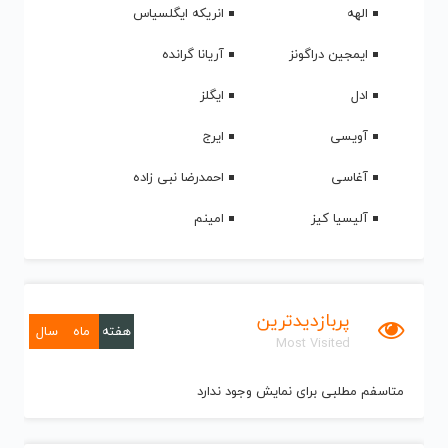
الهه
انریکه ایگلسیاس
ایمجین دراگونز
آریانا گرانده
ادل
ایگلز
آویسی
ایرج
آغاسی
احمدرضا نبی زاده
آلیسیا کیز
امینم
پربازدیدترین
هفته
ماه
سال
Most Visited
متاسفم مطلبی برای نمایش وجود ندارد