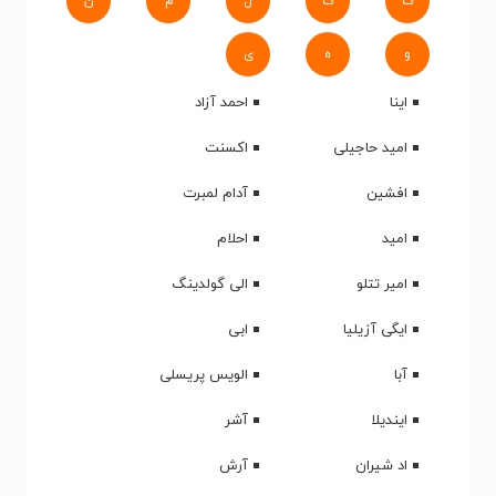
ک
گ
ل
م
ن
و
ه
ی
اینا
احمد آزاد
امید حاجیلی
اکسنت
افشین
آدام لمبرت
امید
احلام
امیر تتلو
الی گولدینگ
ایگی آزیلیا
ابی
آبا
الویس پریسلی
ایندیلا
آشر
اد شیران
آرش