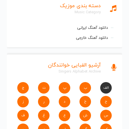
دسته بندی موزیک
Music Category
دانلود آهنگ ایرانی
دانلود آهنگ خارجی
آرشیو الفبایی خوانندگان
Singers Alphabet Archive
الف
ب
پ
ت
ج
ح
خ
د
ر
ز
س
ش
ع
غ
ف