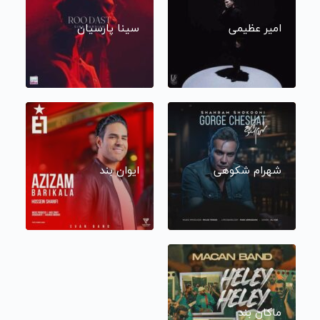
امیر عظیمی
سینا پارسیان
شهرام شکوهی
ایوان بند
ماکان بند