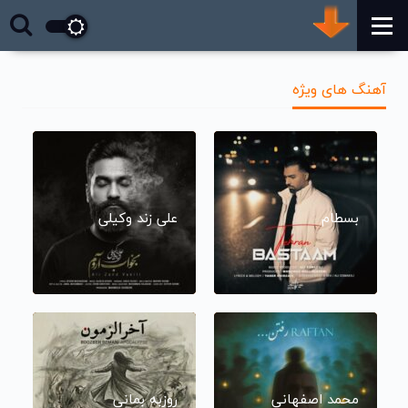
آهنگ های ویژه
بسطام
علی زند وکیلی
محمد اصفهانی
روزبه بمانی