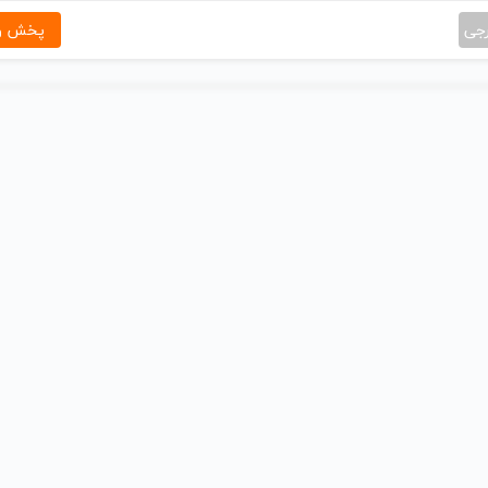
رجی
پخش و 