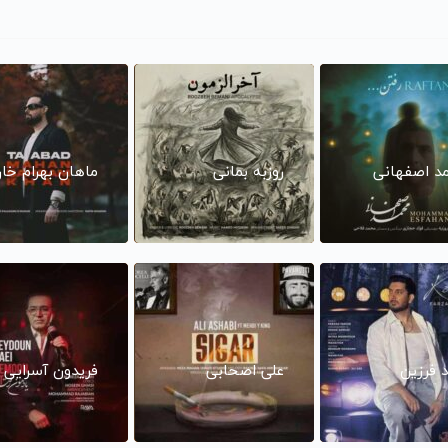
د اصفهانی
روزبه بمانی
ماهان بهرام خا
د فرزین
علی اصحابی
فریدون آسرایی