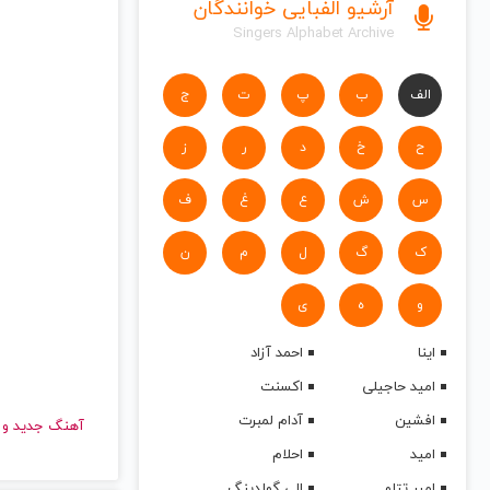
آرشیو الفبایی خوانندگان
Singers Alphabet Archive
الف
ب
پ
ت
ج
ح
خ
د
ر
ز
س
ش
ع
غ
ف
ک
گ
ل
م
ن
و
ه
ی
اینا
احمد آزاد
امید حاجیلی
اکسنت
افشین
آدام لمبرت
آهنگ جدید
امید
احلام
امیر تتلو
الی گولدینگ