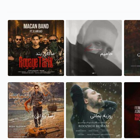
ن
حامیم
ماکان بند
روزبه بمانی
رضا یزدانی