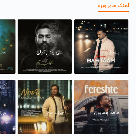
آهنگ های ویژه
بسطام
علی زند وکیلی
محم
حامد همایون
فرزاد فرخ
فرزا