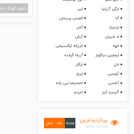
دانلود آهنگ خا
ایگی آزیلیا
ابی
آبا
الویس پریسلی
ایندیلا
آشر
اد شیران
آرش
الهه
انریکه ایگلسیاس
ایمجین دراگونز
آریانا گرانده
ادل
ایگلز
آویسی
ایرج
آغاسی
احمدرضا نبی زاده
آلیسیا کیز
امینم
پربازدیدترین
هفته
ماه
سال
Most Visited