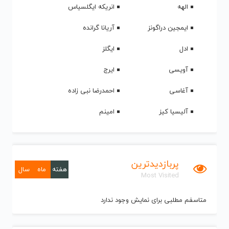
الهه
انریکه ایگلسیاس
ایمجین دراگونز
آریانا گرانده
ادل
ایگلز
آویسی
ایرج
آغاسی
احمدرضا نبی زاده
آلیسیا کیز
امینم
پربازدیدترین
هفته
ماه
سال
Most Visited
متاسفم مطلبی برای نمایش وجود ندارد