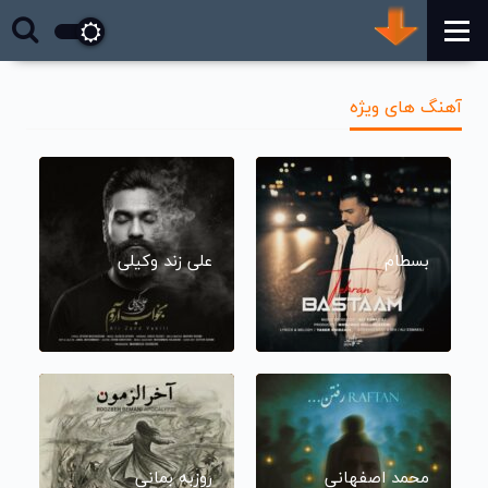
آهنگ های ویژه
بسطام
علی زند وکیلی
محمد اصفهانی
روزبه بمانی