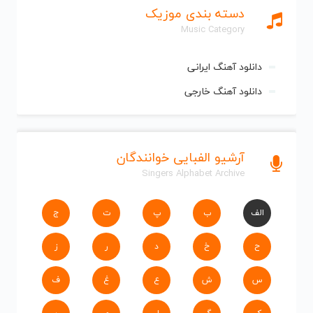
دسته بندی موزیک
Music Category
دانلود آهنگ ایرانی
دانلود آهنگ خارجی
آرشیو الفبایی خوانندگان
Singers Alphabet Archive
الف
ب
پ
ت
ج
ح
خ
د
ر
ز
س
ش
ع
غ
ف