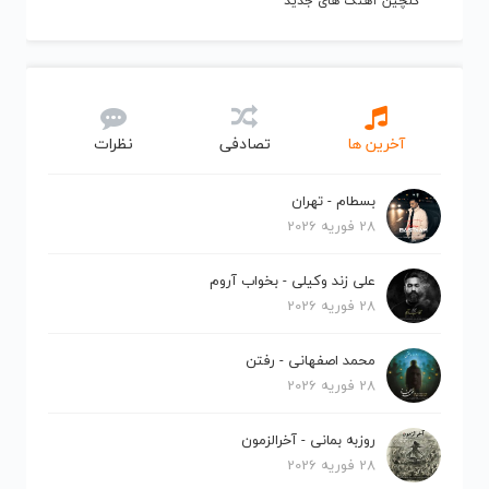
گلچین آهنگ های جدید
آخرین ها
تصادفی
نظرات
بسطام - تهران
28 فوریه 2026
علی زند وکیلی - بخواب آروم
28 فوریه 2026
محمد اصفهانی - رفتن
28 فوریه 2026
روزبه بمانی - آخرالزمون
28 فوریه 2026