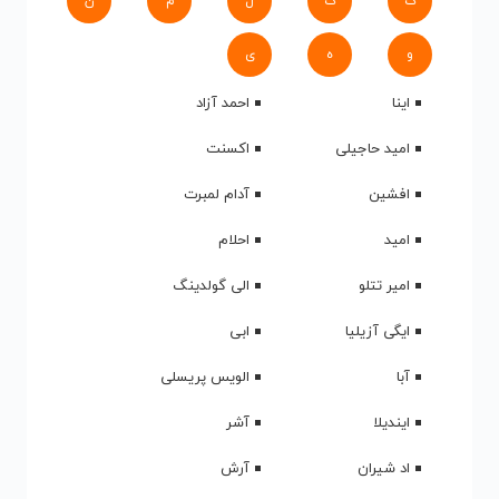
ک
گ
ل
م
ن
و
ه
ی
اینا
احمد آزاد
امید حاجیلی
اکسنت
افشین
آدام لمبرت
امید
احلام
امیر تتلو
الی گولدینگ
ایگی آزیلیا
ابی
آبا
الویس پریسلی
ایندیلا
آشر
اد شیران
آرش