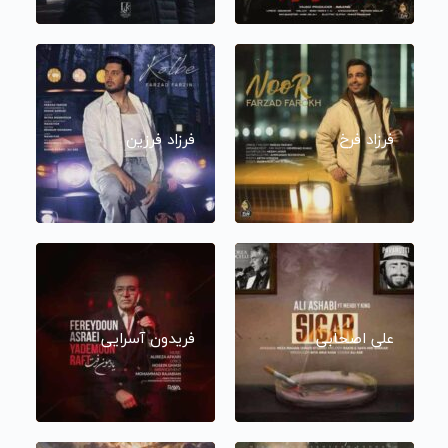
فرزاد فرخ
فرزاد فرزین
علی اصحابی
فریدون آسرایی