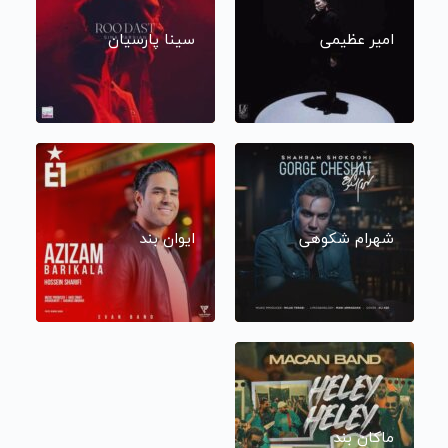
امیر عظیمی
سینا پارسیان
شهرام شکوهی
ایوان بند
ماکان بند