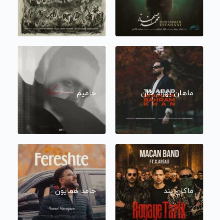
ماهان بهرام خان
حامیم
ماکان بند
حامد همایون