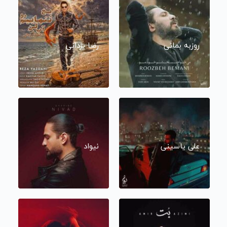
روزبه بمانی
رضا یزدانی
علی یاسینی
نیواد