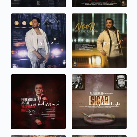
فرزاد فرخ
فرزاد فرزین
علی اصحابی
فریدون آسرایی