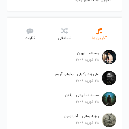
گلچین آهنگ های جدید
آخرین ها
تصادفی
نظرات
بسطام - تهران
28 فوریه 2026
علی زند وکیلی - بخواب آروم
28 فوریه 2026
محمد اصفهانی - رفتن
28 فوریه 2026
روزبه بمانی - آخرالزمون
28 فوریه 2026