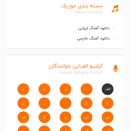
دسته بندی موزیک
Music Category
دانلود آهنگ ایرانی
دانلود آهنگ خارجی
آرشیو الفبایی خوانندگان
Singers Alphabet Archive
الف
ب
پ
ت
ج
ح
خ
د
ر
ز
س
ش
ع
غ
ف