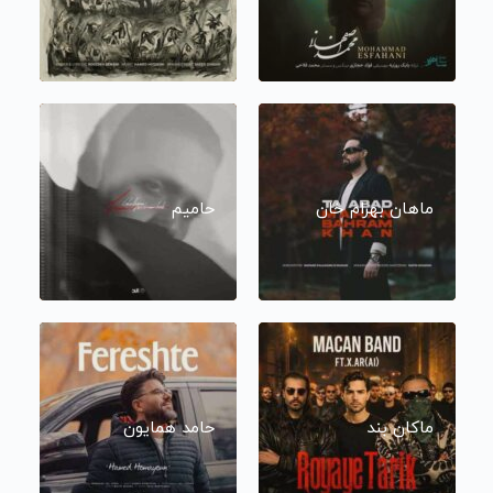
ماهان بهرام خان
حامیم
ماکان بند
حامد همایون