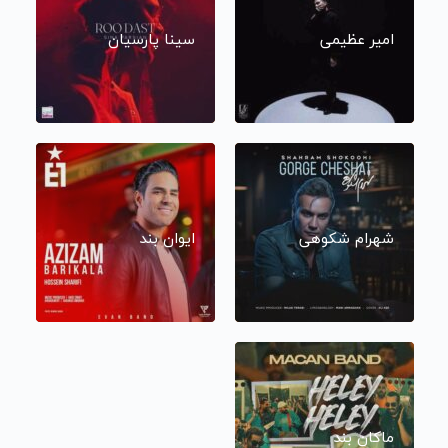
امیر عظیمی
سینا پارسیان
شهرام شکوهی
ایوان بند
ماکان بند