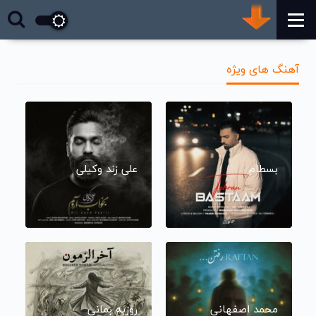
آهنگ های ویژه
بسطام
علی زند وکیلی
محمد اصفهانی
روزبه بمانی