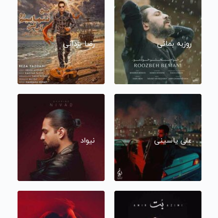
روزبه بمانی
رضا یزدانی
علی یاسینی
نیواد