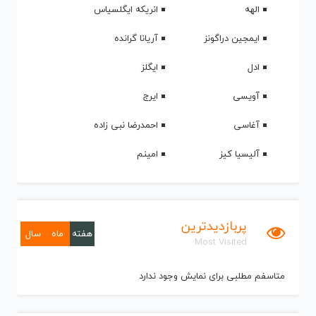
الهه
انریکه ایگلسیاس
ایمجین دراگونز
آریانا گرانده
ادل
ایگلز
آویسی
ایرج
آغاسی
احمدرضا نبی زاده
آلیسیا کیز
امینم
پربازدیدترین
هفته
ماه
سال
Most Visited
متاسفم مطلبی برای نمایش وجود ندارد