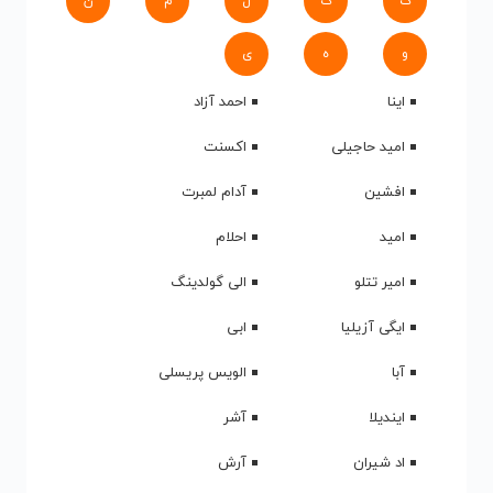
ک
گ
ل
م
ن
و
ه
ی
اینا
احمد آزاد
امید حاجیلی
اکسنت
افشین
آدام لمبرت
امید
احلام
امیر تتلو
الی گولدینگ
ایگی آزیلیا
ابی
آبا
الویس پریسلی
ایندیلا
آشر
اد شیران
آرش