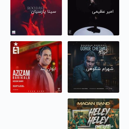
امیر عظیمی
سینا پارسیان
شهرام شکوهی
ایوان بند
ماکان بند