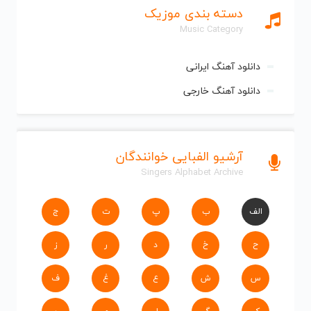
دسته بندی موزیک
Music Category
دانلود آهنگ ایرانی
دانلود آهنگ خارجی
آرشیو الفبایی خوانندگان
Singers Alphabet Archive
الف
ب
پ
ت
ج
ح
خ
د
ر
ز
س
ش
ع
غ
ف