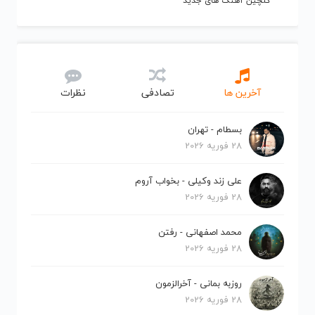
گلچین آهنگ های جدید
آخرین ها
تصادفی
نظرات
بسطام - تهران
28 فوریه 2026
علی زند وکیلی - بخواب آروم
28 فوریه 2026
محمد اصفهانی - رفتن
28 فوریه 2026
روزبه بمانی - آخرالزمون
28 فوریه 2026