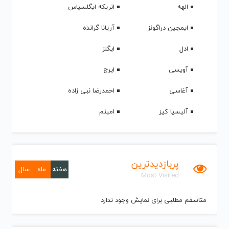
الهه
انریکه ایگلسیاس
ایمجین دراگونز
آریانا گرانده
ادل
ایگلز
آویسی
ایرج
آغاسی
احمدرضا نبی زاده
آلیسیا کیز
امینم
پربازدیدترین
هفته
ماه
سال
Most Visited
متاسفم مطلبی برای نمایش وجود ندارد