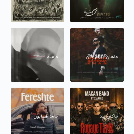
ماهان بهرام خان
حامیم
ماکان بند
حامد همایون