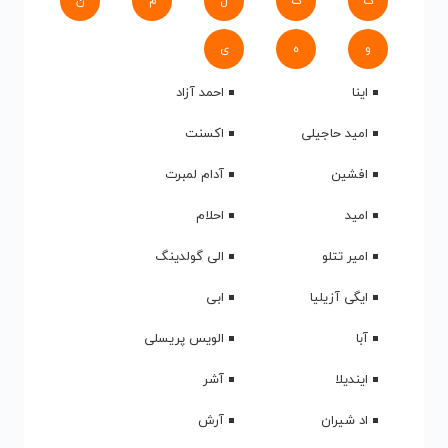
ک
گ
ل
م
ن
و
ه
ی
اینا
احمد آزاد
امید حاجیلی
اکسنت
افشین
آدام لمبرت
امید
احلام
امیر تتلو
الی گولدینگ
ایگی آزیلیا
ابی
آبا
الویس پریسلی
ایندیلا
آشر
اد شیران
آرش