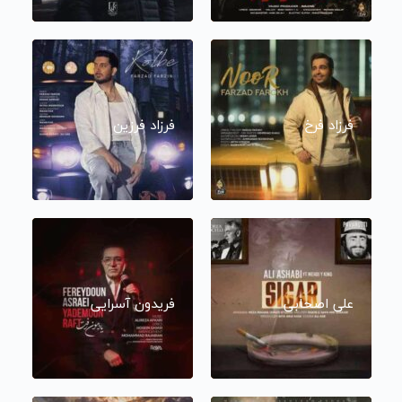
فرزاد فرخ
فرزاد فرزین
علی اصحابی
فریدون آسرایی