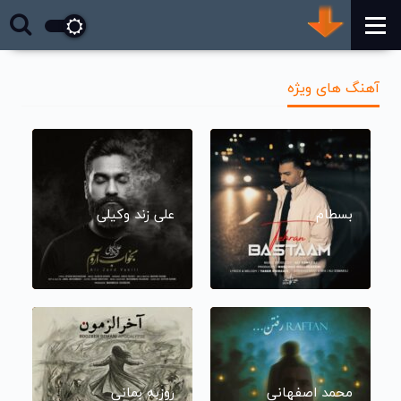
آهنگ های ویژه
بسطام
علی زند وکیلی
محمد اصفهانی
روزبه بمانی