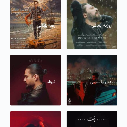
روزبه بمانی
رضا یزدانی
علی یاسینی
نیواد