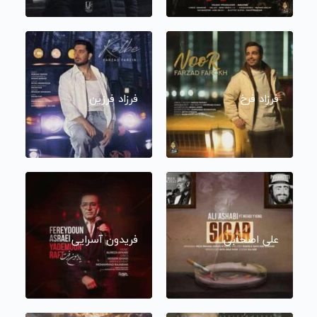
فرزاد فرخ
فرزاد فرزین
علی اصحابی
فریدون آسرایی