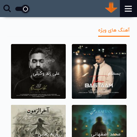
آهنگ های ویژه
بسطام
علی زند وکیلی
محمد اصفهانی
روزبه بمانی