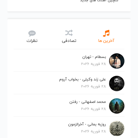
گلچین آهنگ های جدید
آخرین ها
تصادفی
نظرات
بسطام - تهران
28 فوریه 2026
علی زند وکیلی - بخواب آروم
28 فوریه 2026
محمد اصفهانی - رفتن
28 فوریه 2026
روزبه بمانی - آخرالزمون
28 فوریه 2026