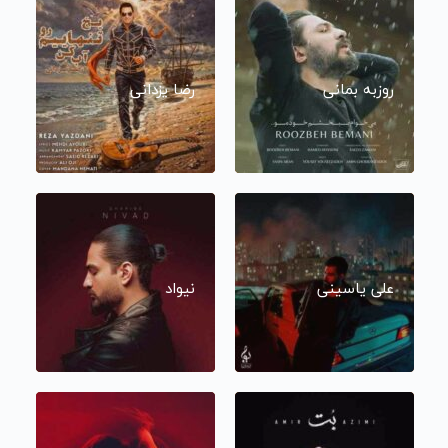
روزبه بمانی
رضا یزدانی
علی یاسینی
نیواد