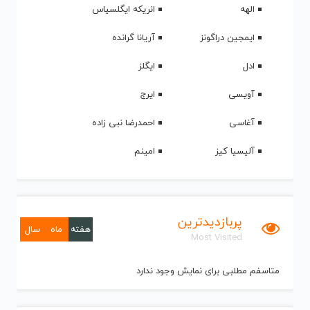
الهه
انریکه ایگلسیاس
ایمجین دراگونز
آریانا گرانده
ادل
ایگلز
آویسی
ایرج
آغاسی
احمدرضا نبی زاده
آلیسیا کیز
امینم
پربازدیدترین
هفته
ماه
سال
Most Visited
متاسفم مطلبی برای نمایش وجود ندارد