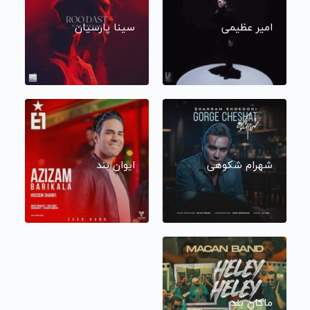
امیر عظیمی
سینا پارسیان
شهرام شکوهی
ایوان بند
ماکان بند