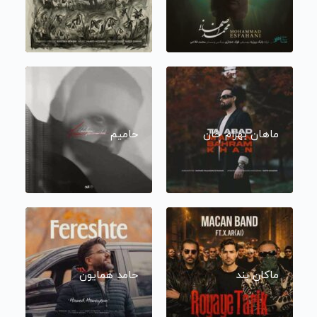
ماهان بهرام خان
حامیم
ماکان بند
حامد همایون