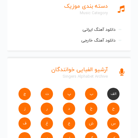
دسته بندی موزیک
Music Category
دانلود آهنگ ایرانی
دانلود آهنگ خارجی
آرشیو الفبایی خوانندگان
Singers Alphabet Archive
الف
ب
پ
ت
ج
ح
خ
د
ر
ز
س
ش
ع
غ
ف