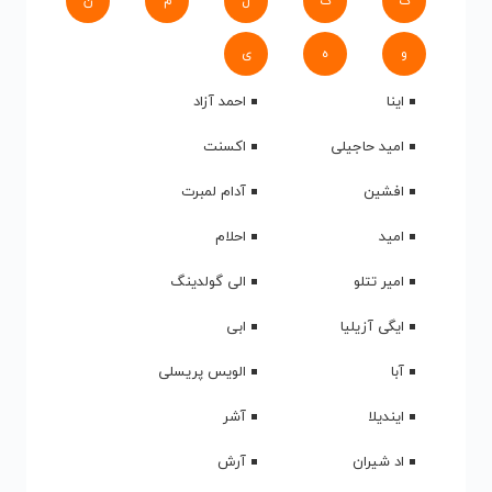
ک
گ
ل
م
ن
و
ه
ی
اینا
احمد آزاد
امید حاجیلی
اکسنت
افشین
آدام لمبرت
امید
احلام
امیر تتلو
الی گولدینگ
ایگی آزیلیا
ابی
آبا
الویس پریسلی
ایندیلا
آشر
اد شیران
آرش