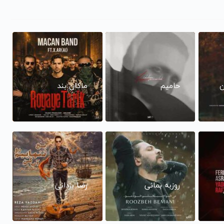
ن
حامیم
ماکان بند
روزبه بمانی
رضا یزدانی