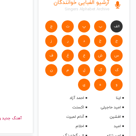
آرشیو الفبایی خوانندگان
Singers Alphabet Archive
الف
ب
پ
ت
ج
ح
خ
د
ر
ز
س
ش
ع
غ
ف
ک
گ
ل
م
ن
و
ه
ی
اینا
احمد آزاد
امید حاجیلی
اکسنت
افشین
آدام لمبرت
آهنگ جدید
امید
احلام
امیر تتلو
الی گولدینگ