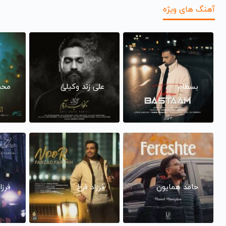
آهنگ های ویژه
بسطام
علی زند وکیلی
محم
حامد همایون
فرزاد فرخ
فرزا