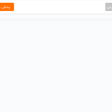
رجی
پخش و 