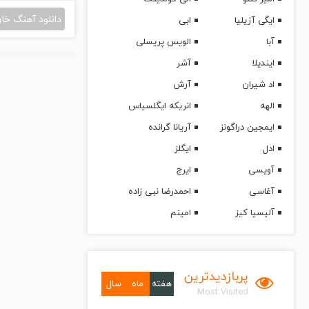
دانلود آهنگ خا
ایگی آزیلیا
ابی
آبا
الویس پریسلی
ایندیلا
آشر
اد شیران
آرش
الهه
انریکه ایگلسیاس
ایمجین دراگونز
آریانا گرانده
ادل
ایگلز
آویسی
ایرج
آغاسی
احمدرضا نبی زاده
آلیسیا کیز
امینم
پربازدیدترین
هفته
ماه
سال
Most Visited