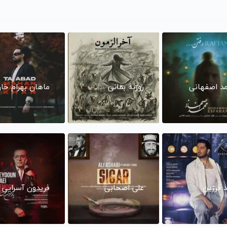
د اصفهانی
روزبه بمانی
ماهان بهرام خا
د فرزین
علی اصحابی
فریدون آسرایی