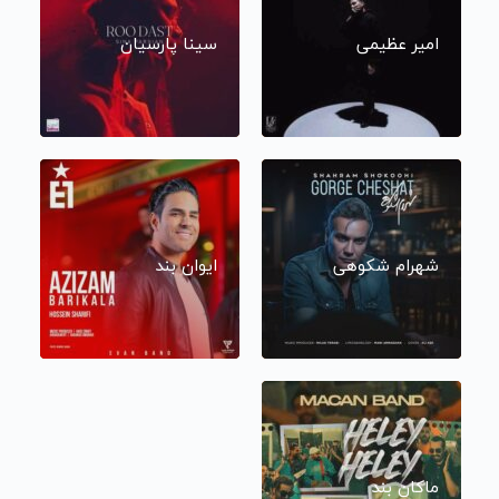
امیر عظیمی
سینا پارسیان
شهرام شکوهی
ایوان بند
ماکان بند