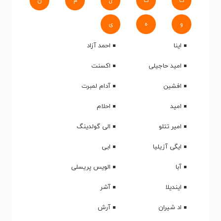
ک
گ
ل
م
ن
و
ه
ی
اینا
احمد آزاد
امید حاجیلی
اکسنت
افشین
آدام لمبرت
امید
احلام
امیر تتلو
الی گولدینگ
ایگی آزیلیا
ابی
آبا
الویس پریسلی
ایندیلا
آشر
اد شیران
آرش