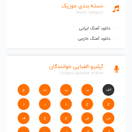
دسته بندی موزیک
Music Category
دانلود آهنگ ایرانی
دانلود آهنگ خارجی
آرشیو الفبایی خوانندگان
Singers Alphabet Archive
الف
ب
پ
ت
ج
ح
خ
د
ر
ز
س
ش
ع
غ
ف