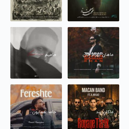
ماهان بهرام خان
حامیم
ماکان بند
حامد همایون