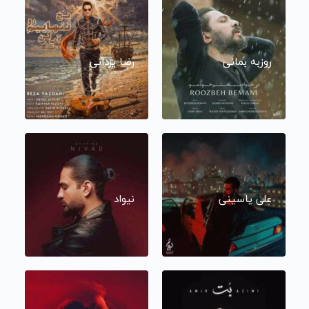
روزبه بمانی
رضا یزدانی
علی یاسینی
نیواد