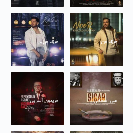
فرزاد فرخ
فرزاد فرزین
علی اصحابی
فریدون آسرایی