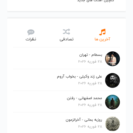
گلچین آهنگ های جدید
آخرین ها
تصادفی
نظرات
بسطام - تهران
28 فوریه 2026
علی زند وکیلی - بخواب آروم
28 فوریه 2026
محمد اصفهانی - رفتن
28 فوریه 2026
روزبه بمانی - آخرالزمون
28 فوریه 2026