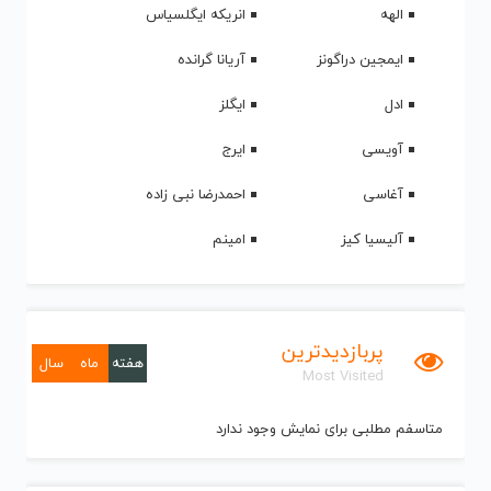
الهه
انریکه ایگلسیاس
ایمجین دراگونز
آریانا گرانده
ادل
ایگلز
آویسی
ایرج
آغاسی
احمدرضا نبی زاده
آلیسیا کیز
امینم
پربازدیدترین
هفته
ماه
سال
Most Visited
متاسفم مطلبی برای نمایش وجود ندارد