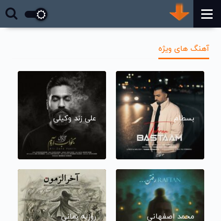
آهنگ های ویژه
بسطام
علی زند وکیلی
محمد اصفهانی
روزبه بمانی